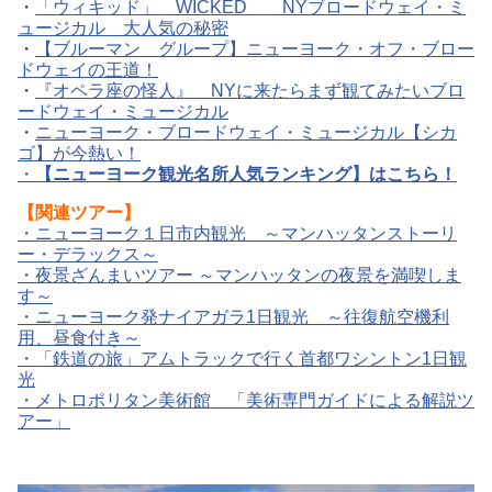
・
「ウィキッド」 WICKED NYブロードウェイ・ミ
ュージカル 大人気の秘密
・
【ブルーマン グループ】ニューヨーク・オフ・ブロー
ドウェイの王道！
・
『オペラ座の怪人』 NYに来たらまず観てみたいブロ
ードウェイ・ミュージカル
・
ニューヨーク・ブロードウェイ・ミュージカル【シカ
ゴ】が今熱い！
・
【ニューヨーク観光名所人気ランキング】はこちら！
【関連ツアー】
・
ニューヨーク１日市内観光 ～マンハッタンストーリ
ー・デラックス～
・
夜景ざんまいツアー ～マンハッタンの夜景を満喫しま
す～
・
ニューヨーク発ナイアガラ1日観光 ～往復航空機利
用、昼食付き～
・
「鉄道の旅」アムトラックで行く首都ワシントン1日観
光
・
メトロポリタン美術館 「美術専門ガイドによる解説ツ
アー」