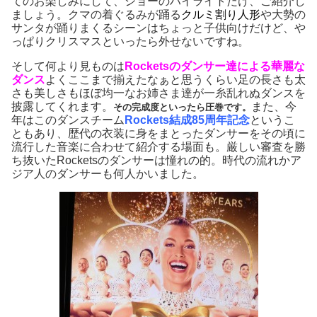
てのお楽しみにして、ショーのハイライトだけ、ご紹介し
ましょう。クマの着ぐるみが踊る
クルミ割り人形
や大勢の
サンタが踊りまくるシーンはちょっと子供向けだけど、や
っぱりクリスマスといったら外せないですね。
そして何より見ものは
Rocketsのダンサー達による華麗な
ダンス
よくここまで揃えたなぁと思うくらい足の長さも太
さも美しさもほぼ均一なお姉さま達が一糸乱れぬダンスを
披露してくれます。
また、今
その完成度といったら圧巻です。
年はこのダンスチーム
Rockets結成85周年記念
というこ
ともあり、歴代の衣装に身をまとったダンサーをその頃に
流行した音楽に合わせて紹介する場面も。厳しい審査を勝
ち抜いたRocketsのダンサーは憧れの的。時代の流れかア
ジア人のダンサーも何人かいました。