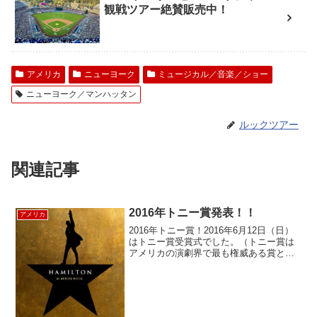
観戦ツアー絶賛販売中！
アメリカ
ニューヨーク
ミュージカル／音楽／ショー
ニューヨーク／マンハッタン
ルックツアー
関連記事
2016年トニー賞発表！！
アメリカ
2016年トニー賞！2016年6月12日（日）
はトニー賞受賞式でした。（トニー賞は
アメリカの演劇界で最も権威ある賞と見
なされていて、、映画界でいうアカデミ
ー賞、音楽業界のグラミー賞、テレビ業
界のエミー賞、報道におけるピューリッ
ツァー賞と同等...