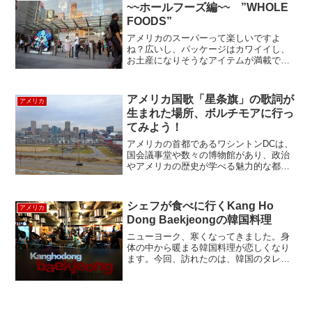
~~ホールフーズ編~~ ”WHOLE
FOODS”
アメリカのスーパーって楽しいですよ
ね？広いし、パッケージはカワイイし、
お土産になりそうなアイテムが満載で
す。今回は、自称ホールフーズ・マニア
と名乗る方に連れられて、Whole Foods
タイムワーナーセンター店（10
アメリカ国歌「星条旗」の歌詞が
アメリカ
Columbus Ci...
生まれた場所、ボルチモアに行っ
てみよう！
アメリカの首都であるワシントンDCは、
国会議事堂や数々の博物館があり、政治
やアメリカの歴史が学べる魅力的な都市
ですが、車や公共の交通機関で１時間ほ
どのところに、魅力的な観光地が数多く
あります。ボルチモアもその一つ。今回
シェフが食べに行くKang Ho
アメリカ
は、Charm Cit...
Dong Baekjeongの韓国料理
ニューヨーク、寒くなってきました。身
体の中から暖まる韓国料理が恋しくなり
ます。今回、訪れたのは、韓国のタレン
ト、カン・ホドンがプロデュースの本場
の韓国からやってきた本格コリアンレス
トランKang Ho Dong Baekjeong（カン・
ホ...