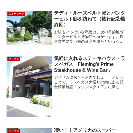
テディ・ルーズベルト邸とバンダ
ニューヨーク
ービルト邸を訪ねて（旅行記②最
終回）
お腹もいっぱいな私達は、次の目的地ヴ
ァンダービルト博物館へ向かいます。鉄
道業界にて巨額の資産を得たというヴァ
ンダービルト一族の一人である、ウィリ
アムの豪邸ツアーに参加します。午後２
時過ぎに到着。正面の門には、さっそく
気軽に入れるステーキハウス・ラ
アメリカ
豪邸の証がありました(＊...
スベガス「Fleming’s Prime
Steakhouse & Wine Bar」
アメリカに来たらお肉でしょ！ という
ことで、ラスベガス大通りの南にある総
合商業施設「タウンスクエア」に新しく
オープンした「Fleming’s Prime
Steakhouse & Wine Bar（フレミング
ス）」に行ってきました。 「フレ...
凄い！！アメリカのスーパー
アメリカ