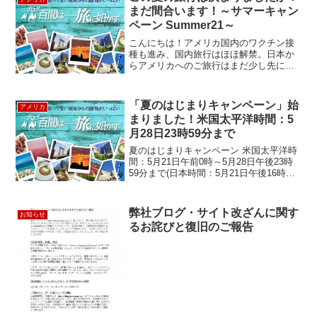
まだ間合います！～サマーキャン
ペーン Summer21～
こんにちは！アメリカ国内のワクチン接
種も進み、国内旅行はほほ解禁。日本か
らアメリカへのご旅行はまだ少し先にな
りそうなので、今回は主に在米日本人の
皆様へ少しお得なキャンペーンのお知ら
せです❣タイミング的には、「もう決め
「夏のはじまりキャンペーン」始
アメリカ
ちゃったよ！」という方も...
まりました！米国太平洋時間：5
月28日23時59分まで
夏のはじまりキャンペーン 米国太平洋時
間：5月21日午前0時～5月28日午後23時
59分まで(日本時間：5月21日午後16時～5
月29日午後15時59分)9月30日までにご出
発のツアーに適用↓↓↓ キャンペーン内容
はこちら ↓↓↓ 1. 厳...
弊社ブログ・サイト改ざんに関す
お知らせ
るお詫びと復旧のご報告