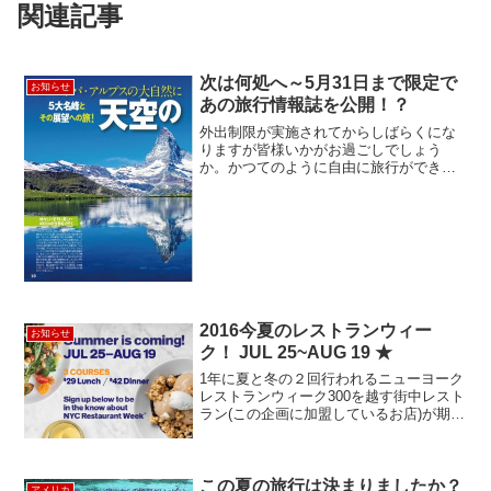
関連記事
次は何処へ～5月31日まで限定で
お知らせ
あの旅行情報誌を公開！？
外出制限が実施されてからしばらくにな
りますが皆様いかがお過ごしでしょう
か。かつてのように自由に旅行ができる
ようになるまではしばらく時間がかかる
ようですが、わたしの旅行に対する夢は
かわりません。いつかまた旅行できる日
を願い、心の旅銀行に夢を蓄...
2016今夏のレストランウィー
お知らせ
ク！ JUL 25~AUG 19 ★
1年に夏と冬の２回行われるニューヨーク
レストランウィーク300を越す街中レスト
ラン(この企画に加盟しているお店)が期間
限定で格安Prefixメニューを提供してくれ
るなんとも嬉しい企画です。お待ちかね
のレストランウィーク、今夏日程がこち
らで...
この夏の旅行は決まりましたか？
アメリカ