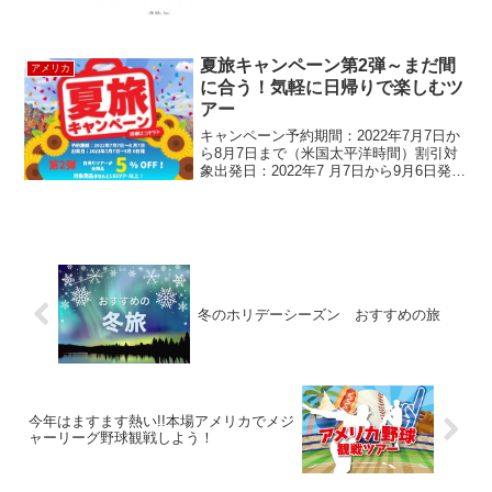
夏旅キャンペーン第2弾～まだ間
アメリカ
に合う！気軽に日帰りで楽しむツ
アー
キャンペーン予約期間：2022年7月7日か
ら8月7日まで（米国太平洋時間）割引対
象出発日：2022年7 月7日から9月6日発の
ツアーに適用日帰りのツアーがすべて一
律５％OFF！！！対象商品はなんと185ツ
アー以上！こちらからご覧ください。
今...
冬のホリデーシーズン おすすめの旅
今年はますます熱い!!本場アメリカでメジ
ャーリーグ野球観戦しよう！