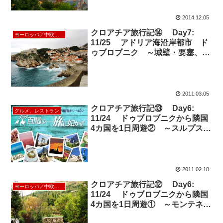
2014.12.05
クロアチア旅行記⑭ Day7:
ヨーロッパ／中欧／北欧
11/25 アドリア海沿岸都市 ド
ゥブロブニク ～城壁・要塞、紛
争からの再建～
2011.03.05
クロアチア旅行記⑬ Day6:
グルメ、レストラン
11/24 ドゥブロブニクから隣国
4カ国を1日周遊② ～スルプスカ
とボスニア・ヘルツェゴビナ～
2011.02.18
クロアチア旅行記⑫ Day6:
ヨーロッパ／中欧／北欧
11/24 ドゥブロブニクから隣国
4カ国を1日周遊① ～モンテネグ
ロ～