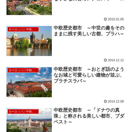
ルムロフ～
2015.01.05
中欧歴史都市 ～中世の趣をその
ヨーロッパ／中欧／北欧
ままに残す美しい古都、プラハ～
2014.12.12
中欧歴史都市 ～おとぎ話のよう
ヨーロッパ／中欧／北欧
なお城と可愛らしい建物が並ぶ、
ブラチスラバ～
2014.12.08
中欧歴史都市 ～「ドナウの真
ヨーロッパ／中欧／北欧
珠」と称される美しい都市、ブダ
ペスト～