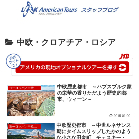
中欧・クロアチア・ロシア
中欧歴史都市 ～ハプスブルク家
ヨーロッパ／中欧／北欧
の栄華の香りただよう歴史的都
市、ウィーン～
2015.01.09
中欧歴史都市 ～中世ルネサンス
ヨーロッパ／中欧／北欧
期にタイムスリップしたかのよう
な小さな田舎町、チェスキー・ク