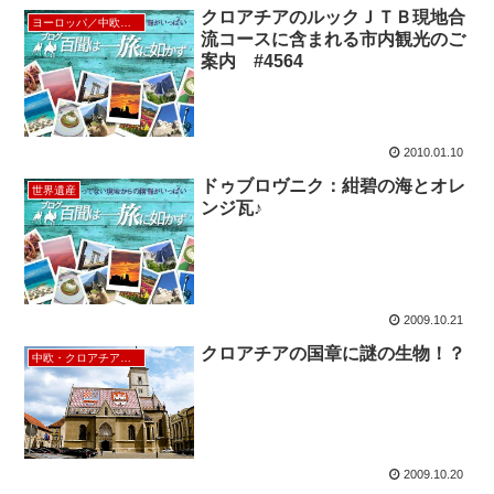
クロアチアのルックＪＴＢ現地合
ヨーロッパ／中欧／北欧
流コースに含まれる市内観光のご
案内 #4564
2010.01.10
ドゥブロヴニク：紺碧の海とオレ
世界遺産
ンジ瓦♪
2009.10.21
クロアチアの国章に謎の生物！？
中欧・クロアチア・ロシア
2009.10.20