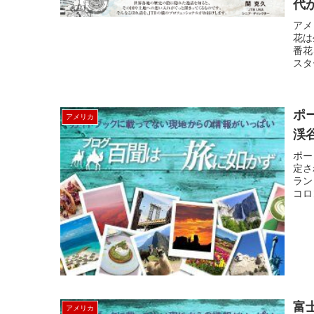
代
アメ
花は
番花
スタ
ポ
アメリカ
渓谷
ポー
定さ
ラン
コロ
富
アメリカ