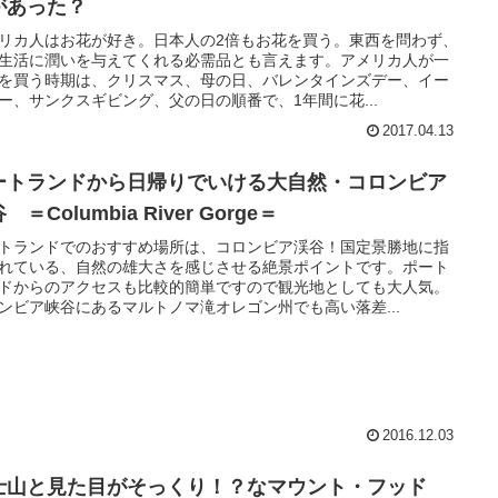
があった？
リカ人はお花が好き。日本人の2倍もお花を買う。東西を問わず、
生活に潤いを与えてくれる必需品とも言えます。アメリカ人が一
を買う時期は、クリスマス、母の日、バレンタインズデー、イー
ー、サンクスギビング、父の日の順番で、1年間に花...
2017.04.13
ートランドから日帰りでいける大自然・コロンビア
 ＝Columbia River Gorge＝
トランドでのおすすめ場所は、コロンビア渓谷！国定景勝地に指
れている、自然の雄大さを感じさせる絶景ポイントです。ポート
ドからのアクセスも比較的簡単ですので観光地としても大人気。
ンビア峡谷にあるマルトノマ滝オレゴン州でも高い落差...
2016.12.03
士山と見た目がそっくり！？なマウント・フッド