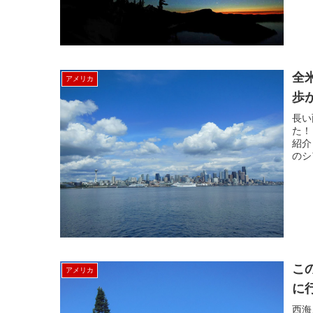
全
アメリカ
歩
長い
た！
紹介
のシ
こ
アメリカ
に
西海