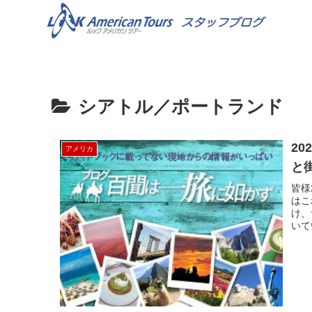
シアトル／ポートランド
2
アメリカ
と街
皆様
はこ
け、
いて