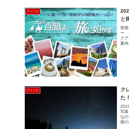
2020年 JTBUSA専
アメリカ
と
皆様
ー 
クア
案内
ク
アメリカ
た
20
写真
なの
面の