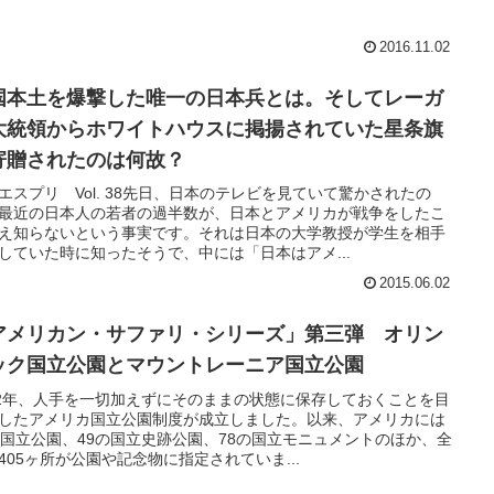
2016.11.02
国本土を爆撃した唯一の日本兵とは。そしてレーガ
大統領からホワイトハウスに掲揚されていた星条旗
寄贈されたのは何故？
エスプリ Vol. 38先日、日本のテレビを見ていて驚かされたの
最近の日本人の若者の過半数が、日本とアメリカが戦争をしたこ
え知らないという事実です。それは日本の大学教授が学生を相手
していた時に知ったそうで、中には「日本はアメ...
2015.06.02
アメリカン・サファリ・シリーズ」第三弾 オリン
ック国立公園とマウントレーニア国立公園
72年、人手を一切加えずにそのままの状態に保存しておくことを目
したアメリカ国立公園制度が成立しました。以来、アメリカには
の国立公園、49の国立史跡公園、78の国立モニュメントのほか、全
405ヶ所が公園や記念物に指定されていま...