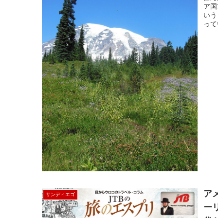
ア国
いう
って
ア
サンディエゴ
ー