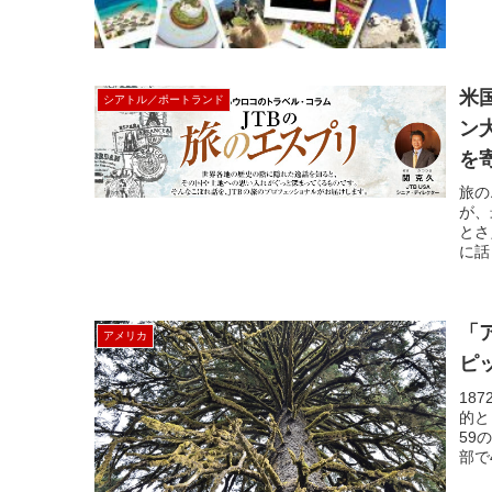
米
シアトル／ポートランド
ン
を
旅の
が、
とさ
に話
「
アメリカ
ピ
18
的と
59
部で