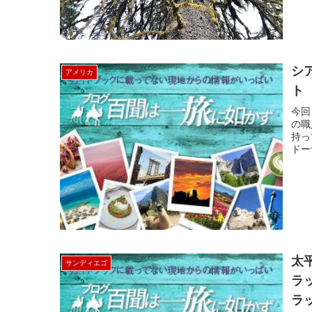
シ
アメリカ
ト 
今回
の職
持っ
ドー
太
サンディエゴ
ラ
ラ