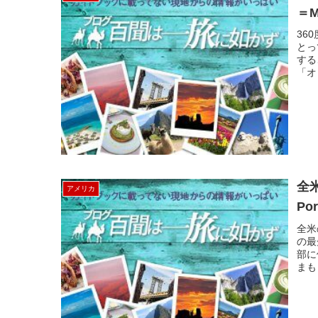
＝M
36
とっ
する
「オ
全
アメリカ
Po
全米
の最
部に
まも