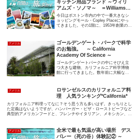
キッチン用品ブランド ～ウィリ
アムズ・ソノマ～ ＝Williams-
Sonoma＝
今日はボストン市内の中で一番大きなシ
ョッピングモール・Copley Placeにやっ
てきました。その1階に、1953年創業の老
舗・高級キッチン用品店「Williams-
Sonoma（ウィリアムズ・ソノマ）」を見
つけました。有名シェフやセレブ...
ゴールデンゲート・パークで科学
アメリカ
のお勉強。 ～ California
Academy Of Science ～
ゴールデンゲートパークの中にそびえ立
つ大きな建物、カリフォルニア科学博物
館に行ってきました。数年前に大幅なリ
ニューアル工事を終えたばかりで、中は
とても綺麗です。館内をざっくり分ける
と、熱帯地域の植物園、水族館、プラネ
ロサンゼルスのカリフォルニア料
アメリカ
タリウムがあります。様々...
理 人気ランキング*California*
カリフォルニア料理ってなに？そう思う方も多いはず。きっちりとし
た定義はないようですが、ハンバーガー・ピザ・ローストビーフなど
典型的アメリカンフードと、フレンチやイタリアン、メキシカン、ア
ジアなど多国籍料理がフュージョンした創作的料理のことを...
全米で最も気温が高い場所 デス
アメリカ
バレー（死の谷）体験記② ～