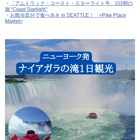
・
「アムトラック・コースト・スターライト号」2日間の
旅‘‘Coast Starlight‘‘
・
お散歩気分で食べ歩き in SEATTLE！ =Pike Place
Market=