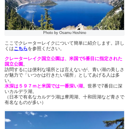
Photo by Osamu Hoshino
ここでクレーターレイクについて簡単に紹介します。詳し
くは
こちら
を参照ください。
クレーターレイク国立公園は、米国で5番目に指定された
国立公園
。
訪問するには便利な場所とは言えないが、青い湖の美しさ
が魅力で「いつかは行きたい場所」としてあげる人は多
い。
水深は５９７ｍと米国では一番深い湖
。世界で7番目に深
いカルデラ湖。
（日本で有名なカルデラ湖は摩周湖、十和田湖など青さで
有名なものが多い）