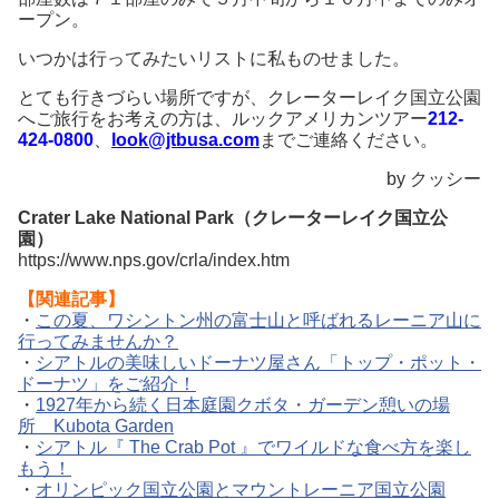
ープン。
いつかは行ってみたいリストに私ものせました。
とても行きづらい場所ですが、クレーターレイク国立公園
へご旅行をお考えの方は、ルックアメリカンツアー
212-
424-0800
、
look@jtbusa.com
までご連絡ください。
by クッシー
Crater Lake National Park（クレーターレイク国立公
園）
https://www.nps.gov/crla/index.htm
【関連記事】
・
この夏、ワシントン州の富士山と呼ばれるレーニア山に
行ってみませんか？
・
シアトルの美味しいドーナツ屋さん「トップ・ポット・
ドーナツ」をご紹介！
・
1927年から続く日本庭園クボタ・ガーデン憩いの場
所 Kubota Garden
・
シアトル『 The Crab Pot 』でワイルドな食べ方を楽し
もう！
・
オリンピック国立公園とマウントレーニア国立公園