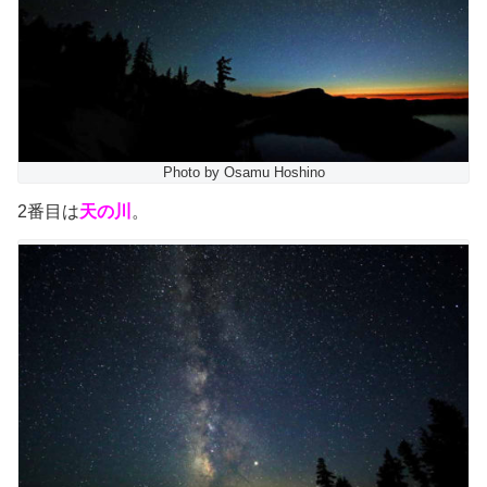
Photo by Osamu Hoshino
2番目は
天の川
。