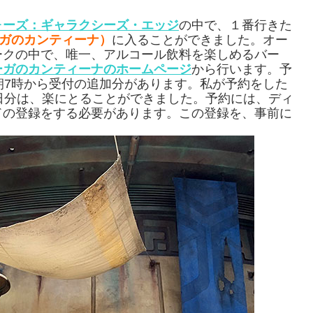
ォーズ：ギャラクシーズ・エッジ
の中で、１番行きた
（オーガのカンティーナ）
に入ることができました。オー
ークの中で、唯一、アルコール飲料を楽しめるバー
ーガのカンティーナのホームページ
から行います。予
朝7時から受付の追加分があります。私が予約をした
日分は、楽にとることができました。予約には、ディ
ドの登録をする必要があります。この登録を、事前に
。