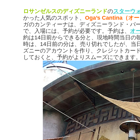
ロサンゼルスのディズニーランド
の
スターウ
かった人気のスポット、
Oga’s Cantina
ガのカンティーナは、ディズニーランド・パ
で、入場には、予約が必要です。予約は、
オ
約は14日前からできる分と、現地時間当日の
時は、14日前の分は、売り切れでしたが、当
ズニーのアカウントを作り、クレジットカー
しておくと、予約がよりスムーズにできます