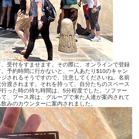
て、受付をすませます。その際に、オンラインで登録
。予約時間に行かないと、一人あたり$10のキャン
ージされるそうですので、注意してくださいね。名前
数分渡されます。それを持って、自分たちのスペース
が行った時の待ち時間は、5分程度でした。ソファー
って、ブース席は、グループで来た人達が案内されて
ち飲みのカウンターに案内されました。