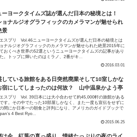
ューヨークタイムズ誌が選んだ日本の秘境とは！
ショナルジオグラフィックのカメラマンが魅せられ
絶景
エスプリ Vol.46ニューヨークタイムズが選んだ日本の秘境とは
ョナルジオグラフィックのカメラマンが魅せられた絶景2015年に
ておくべき世界の52選というニューヨークタイムズの記事があり
た。トップに輝いたのはミラノ、2番がキ...
2016.03.01
盛している旅館をある日突然廃業そして10室しかな
お宿にしてしまったのは何故？ 山中温泉かよう亭
エスプリ Vol. 39日本には大小合わせて約45,000軒の旅館がある
です。その中でたった10部屋しかなく、また一度も宣伝をせずに
の間にか日本一の朝食と評判になり、アメリカのガイドブックで
an’s 4 Best Ryo...
2015.06.25
都は今、紅葉の真っ盛り。情緒たっぷりの夜のライ