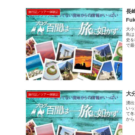
長
旅行記／ツアー体験記
Fu
大小
島は
史を
で最
大
旅行記／ツアー体験記
湧出
いっ
て
から.