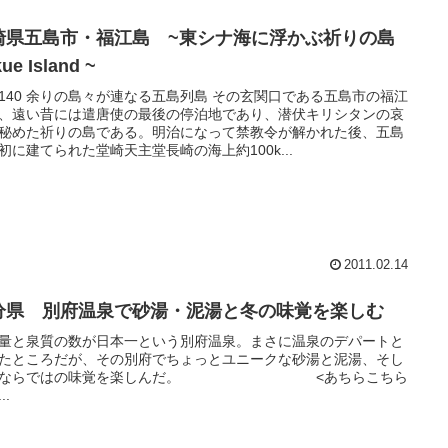
崎県五島市・福江島 ~東シナ海に浮かぶ祈りの島
kue Island ~
140 余りの島々が連なる五島列島 その玄関口である五島市の福江
、遠い昔には遣唐使の最後の停泊地であり、潜伏キリシタンの哀
秘めた祈りの島である。明治になって禁教令が解かれた後、五島
初に建てられた堂崎天主堂長崎の海上約100k...
2011.02.14
分県 別府温泉で砂湯・泥湯と冬の味覚を楽しむ
量と泉質の数が日本一という別府温泉。まさに温泉のデパートと
たところだが、その別府でちょっとユニークな砂湯と泥湯、そし
冬ならではの味覚を楽しんだ。 <あちらこちら
..