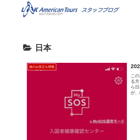
日本
2
旅のお役立ち情報
この
る方
ら日
が、