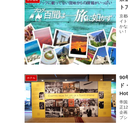
ト
京都
イト
かな
い！
9
ホテル
ド・
Hot
帝国
正1
企画
プシ