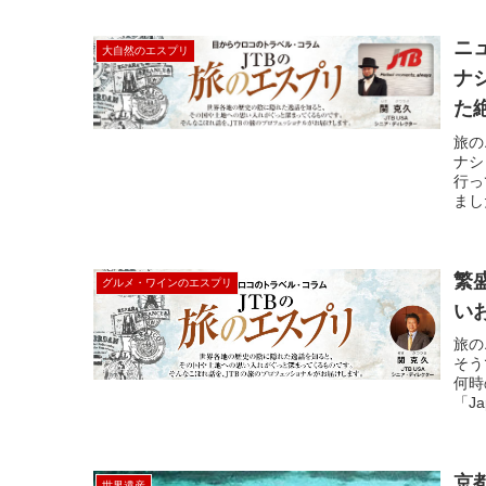
ニ
大自然のエスプリ
ナ
た
旅の
ナシ
行っ
まし
繁
グルメ・ワインのエスプリ
い
旅の
そう
何時
「Jap
京
世界遺産