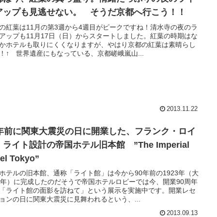
アップも見逃せない。 そうだ京都へ行こう！！
の紅葉は11月の第3週から4週目がピークですね！清水寺の夜のラ
アップも11月17日（日）からスタートしました。紅葉の時期はな
かホテルも取りにくくなりますが、やはり京都の紅葉は素晴らし
！↑ 世界遺産にもなっている、京都嵯峨嵐山...
2013.11.22
0年前に関東大震災の日に開業した、フランク・ロイ
ライト設計の帝国ホテル旧本館 ”The Imperial
el Tokyo”
ホテルの旧本館、通称「ライト館」は今から90年前の1923年（大
2年）に完成したのだそうで帝国ホテルロビーでは今、開業90周年
「ライト館の面影を訪ねて」という展示を実施中です。開業レセ
ョンの日に関東大震災に見舞われるという、...
2013.09.13