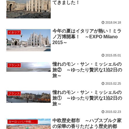
てきました！
2018.04.18
今年の夏はイタリアが熱い！ミラ
イタリア
ノ万博開幕！ ～EXPO Milano
2015～
2015.05.01
憧れのモン・サン・ミッシェルの
フランス
旅② ～ゆったり贅沢な1泊2日の
旅～
2015.02.25
憧れのモン・サン・ミッシェルの
フランス
旅① ～ゆったり贅沢な1泊2日の
旅～
2015.02.23
中欧歴史都市 ～ハプスブルク家
ヨーロッパ／中欧／北欧
の栄華の香りただよう歴史的都