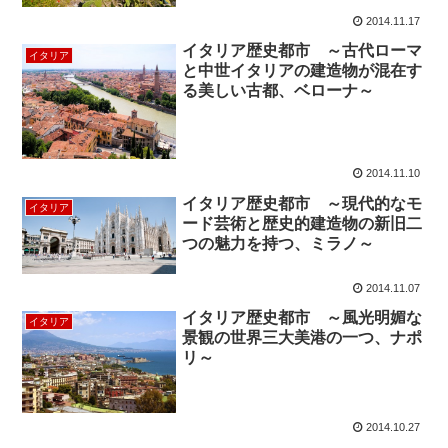
2014.11.17
イタリア歴史都市 ～古代ローマ
イタリア
と中世イタリアの建造物が混在す
る美しい古都、ベローナ～
2014.11.10
イタリア歴史都市 ～現代的なモ
イタリア
ード芸術と歴史的建造物の新旧二
つの魅力を持つ、ミラノ～
2014.11.07
イタリア歴史都市 ～風光明媚な
イタリア
景観の世界三大美港の一つ、ナポ
リ～
2014.10.27