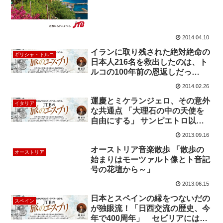
2014.04.10
イランに取り残された絶対絶命の
ギリシャ・トルコ
日本人216名を救出したのは、ト
ルコの100年前の恩返しだっ
た！？
2014.02.26
運慶とミケランジェロ、その意外
イタリア
な共通点 「大理石の中の天使を
自由にする」 サンピエトロ以外
に3作の未完のピエタがあった？
2013.09.16
オーストリア音楽散歩 「散歩の
オーストリア
始まりはモーツァルト像とト音記
号の花壇から～」
2013.06.15
日本とスペインの縁をつないだの
スペイン
が独眼流！「日西交流の歴史、今
年で400周年」 セビリアには