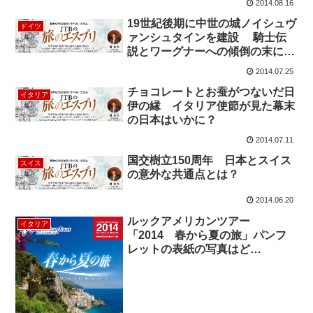
2014.08.16
19世紀後期に中世の城ノイシュヴ
ドイツ
ァンシュタインを建設 騎士伝
説とワーグナーへの傾倒の末に…
2014.07.25
チョコレートとお蚕がつないだ日
イタリア
伊の縁 イタリア使節が見た幕末
の日本はいかに？
2014.07.11
国交樹立150周年 日本とスイス
スイス
の意外な共通点とは？
2014.06.20
ルックアメリカンツアー
イタリア
「2014 春から夏の旅」パンフ
レットの表紙の写真はど
こ？ ”Look American Tours
2014”