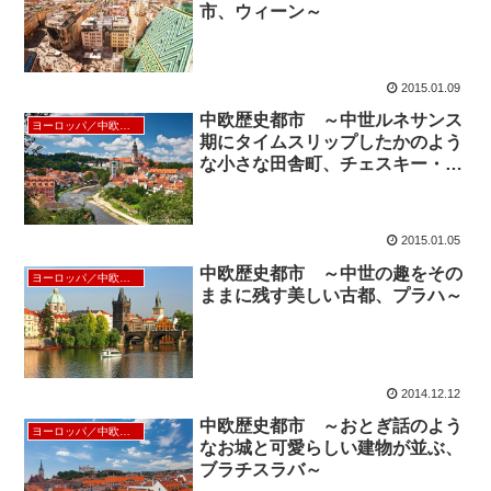
市、ウィーン～
2015.01.09
中欧歴史都市 ～中世ルネサンス
ヨーロッパ／中欧／北欧
期にタイムスリップしたかのよう
な小さな田舎町、チェスキー・ク
ルムロフ～
2015.01.05
中欧歴史都市 ～中世の趣をその
ヨーロッパ／中欧／北欧
ままに残す美しい古都、プラハ～
2014.12.12
中欧歴史都市 ～おとぎ話のよう
ヨーロッパ／中欧／北欧
なお城と可愛らしい建物が並ぶ、
ブラチスラバ～