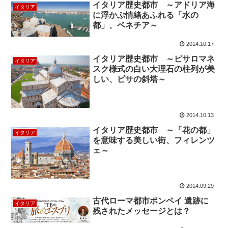
イタリア歴史都市 ～アドリア海
イタリア
に浮かぶ情緒あふれる「水の
都」、ベネチア～
2014.10.17
イタリア歴史都市 ～ピサロマネ
イタリア
スク様式の白い大理石の柱列が美
しい、ピサの斜塔～
2014.10.13
イタリア歴史都市 ～「花の都」
イタリア
を意味する美しい街、フィレンツ
ェ～
2014.09.29
古代ローマ都市ポンペイ 遺跡に
イタリア
残されたメッセージとは？