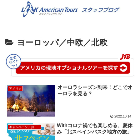
ヨーロッパ／中欧／北欧
オーロラシーズン到来！どこでオ
アメリカ
ーロラを見る？
2022.10.14
Withコロナ禍でも楽しめる、夏休
キャンペーン／お得な割引情報
み「北スペインバスク地方の旅」