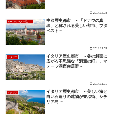
2014.12.08
中欧歴史都市 ～「ドナウの真
ヨーロッパ／中欧／北欧
珠」と称される美しい都市、ブダ
ペスト～
2014.12.05
イタリア歴史都市 ～谷の斜面に
イタリア
広がる不思議な「洞窟の町」、マ
テーラ洞窟住居群～
2014.11.21
イタリア歴史都市 ～美しい海と
イタリア
白い石造りの建物が並ぶ街、シチ
リア島 ～