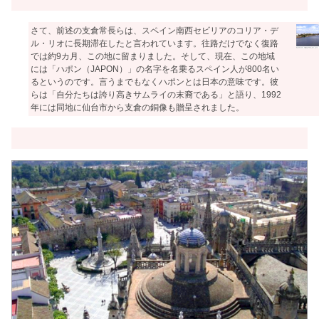
さて、前述の支倉常長らは、スペイン南西セビリアのコリア・デ
ル・リオに長期滞在したと言われています。往路だけでなく復路
では約9カ月、この地に留まりました。そして、現在、この地域
には「ハポン（JAPON）」の名字を名乗るスペイン人が800名い
るというのです。言うまでもなくハポンとは日本の意味です。彼
らは「自分たちは誇り高きサムライの末裔である」と語り、1992
年には同地に仙台市から支倉の銅像も贈呈されました。