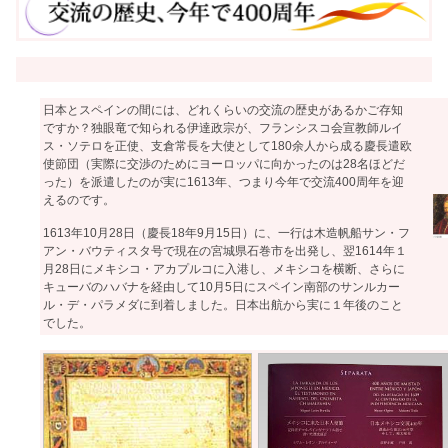
日本とスペインの間には、どれくらいの交流の歴史があるかご存知
ですか？独眼竜で知られる伊達政宗が、フランシスコ会宣教師ルイ
ス・ソテロを正使、支倉常長を大使として180余人から成る慶長遣欧
使節団（実際に交渉のためにヨーロッパに向かったのは28名ほどだ
った）を派遣したのが実に1613年、つまり今年で交流400周年を迎
えるのです。
1613年10月28日（慶長18年9月15日）に、一行は木造帆船サン・フ
アン・バウティスタ号で現在の宮城県石巻市を出発し、翌1614年１
月28日にメキシコ・アカプルコに入港し、メキシコを横断、さらに
キューバのハバナを経由して10月5日にスペイン南部のサンルカー
ル・デ・パラメダに到着しました。日本出航から実に１年後のこと
でした。