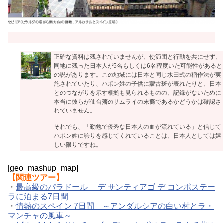
正確な資料は残されていませんが、使節団と行動を共にせず、
同地に残った日本人が5名もしくは6名程度いた可能性があると
の説があります。この地域には日本と同じ水田式の稲作法が実
施されていたり、ハポン姓の子供に蒙古斑が表れたりと、日本
とのつながりを示す根拠も見られるものの、記録がないために
本当に彼らが仙台藩のサムライの末裔であるかどうかは確認さ
れていません。
それでも、「勤勉で優秀な日本人の血が流れている」と信じて
ハポン姓に誇りを感じてくれていることは、日本人としては嬉
しい限りですね。
[geo_mashup_map]
【関連ツアー】
・
最高級のパラドール デ サンティアゴ デ コンポステー
ラに泊まる7日間
・
情熱のスペイン 7日間 ～アンダルシアの白い村とラ・
マンチャの風車～