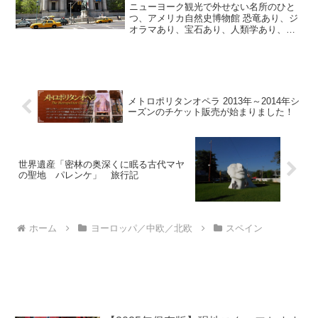
館を倍楽しめる！
ニューヨーク観光で外せない名所のひと
つ、アメリカ自然史博物館 恐竜あり、ジ
オラマあり、宝石あり、人類学あり、と
幅広い世界最大規模の展示量もさなが
ら、子供から大人まで年齢を問わず楽し
んで学べる展示方法が魅力です。そのア
メリカ自然史博物館の公式...
メトロポリタンオペラ 2013年～2014年シ
ーズンのチケット販売が始まりました！
世界遺産「密林の奥深くに眠る古代マヤ
の聖地 パレンケ」 旅行記
ホーム
ヨーロッパ／中欧／北欧
スペイン