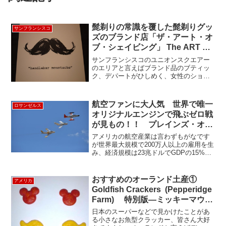
髭剃りの常識を覆した髭剃りグッ
サンフランシスコ
ズのブランド店「ザ・アート・オ
ブ・シェイビング」 The ART of
SHAVING
サンフランシスコのユニオンスクエアー
のエリアと言えばブランド品のブティッ
ク、デパートがひしめく、女性のショッ
ピング天国ですが、なんとそこに女性は
見向きもしない髭剃りグッズの専門店が
あります。The ART of Shaving というお
航空ファンに大人気 世界で唯一
ロサンゼルス
店が...
オリジナルエンジンで飛ぶゼロ戦
が見もの！！ プレインズ・オ
ブ・フェイムのエアーショー
アメリカの航空産業は言わずもがなです
が世界最大規模で200万人以上の雇用を生
み、経済規模は23兆ドルでGDPの15%近
くを占める巨大産業です。車好きに負け
ず劣らず飛行機好きも多く、各地で開催
されるエアーショーも大盛況です。その
おすすめのオーランド土産①
アメリカ
中で一風変わっ...
Goldfish Crackers (Pepperidge
Farm) 特別版―ミッキーマウ
ス チェダークラッカー
日本のスーパーなどで見かけたことがあ
る小さなお魚型クラッカー、皆さん大好