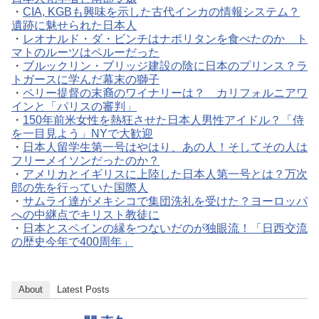
・
CIA, KGBも興味を示した古代インカの情報システム？
遺跡に魅せられた日本人
・
レオナルド・ダ・ビンチはナポリタンを食べたのか ト
マトのルーツはペルーだった
・
ブルックリン・ブリッジ建設の陰に日本のプリンス？ラ
トガースに学んだ幕末の獅子
・
ペリー提督の末裔のワイナリーは？ カリフォルニアワ
インと「パリスの審判」
・
150年前米女性を熱狂させた日本人男性アイドル？「侍
を一目見よう」NYで大歓迎
・
日本人留学生第一号はやはり、あの人！そしてその人は
フリーメイソンだったのか？
・
アメリカとイギリスに上陸した日本人第一号とは？万次
郎の先を行っていた国際人
・
サムライ達がメキシコで集団洗礼を受けた？ヨーロッパ
への中継点でキリスト教徒に
・
日本とスペインの縁をつないだのが独眼流！「日西交流
の歴史今年で400周年」
About
Latest Posts