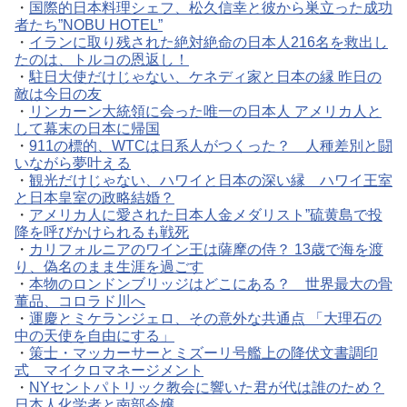
・
国際的日本料理シェフ、松久信幸と彼から巣立った成功
者たち”NOBU HOTEL”
・
イランに取り残された絶対絶命の日本人216名を救出し
たのは、トルコの恩返し！
・
駐日大使だけじゃない、ケネディ家と日本の縁 昨日の
敵は今日の友
・
リンカーン大統領に会った唯一の日本人 アメリカ人と
して幕末の日本に帰国
・
911の標的、WTCは日系人がつくった？ 人種差別と闘
いながら夢叶える
・
観光だけじゃない、ハワイと日本の深い縁 ハワイ王室
と日本皇室の政略結婚？
・
アメリカ人に愛された日本人金メダリスト”硫黄島で投
降を呼びかけられるも戦死
・
カリフォルニアのワイン王は薩摩の侍？ 13歳で海を渡
り、偽名のまま生涯を過ごす
・
本物のロンドンブリッジはどこにある？ 世界最大の骨
董品、コロラド川へ
・
運慶とミケランジェロ、その意外な共通点 「大理石の
中の天使を自由にする」
・
策士・マッカーサーとミズーリ号艦上の降伏文書調印
式 マイクロマネージメント
・
NYセントパトリック教会に響いた君が代は誰のため？
日本人化学者と南部令嬢