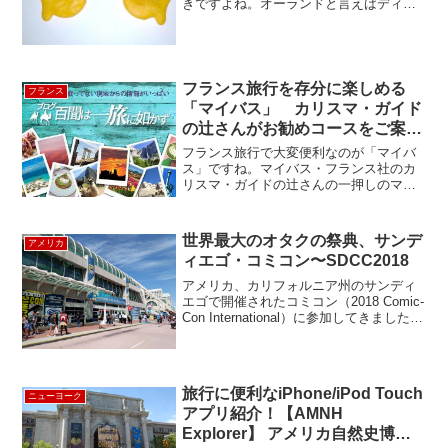
きですよね。オーランドと言えばディズ
ニー、ディズニーと言えばミッキーとい
うことで、通常のチェダーチーズ味のお
魚クラッカーの中にミッキーの顔型が入
った特別版が登場！アメリ...
フランス旅行を存分に楽しめる
フランス
「マイバス」 カリスマ・ガイド
の辻さんがお勧めコースをご案
内！
フランス旅行で大変便利なのが「マイバ
ス」ですね。マイバス・フランス社のカ
リスマ・ガイドの辻さんの一押しのマイ
バスをご紹介いたします。 初めてパリ
へお越しの方は町歩きの前にまずこの市
内観光から始めてみましょう。バスで市
世界最大のオタクの祭典、サンデ
アメリカ
内をまわりながらベ...
ィエゴ・コミコン〜SDCC2018
アメリカ、カリフォルニア州のサンディ
エゴで開催されたコミコン（2018 Comic-
Con International）に参加してきました。
このイベントは、毎年７月にサンディエ
ゴのコンベンションセンターで開催され
るエンタメ、ポップカルチャー...
旅行に便利なiPhone/iPod Touch
ニューヨーク
アプリ紹介！【AMNH
Explorer】 アメリカ自然史博物