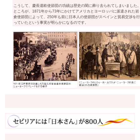
こうして、慶長遣欧使節団の功績は歴史の闇に葬り去られてしまいました
ところが、1871年から73年にかけてアメリカとヨーロッパに派遣された岩
倉使節団によって、250年も前に日本人の使節団がスペインと貿易交渉を行
っていたという事実が明らかになるのです。