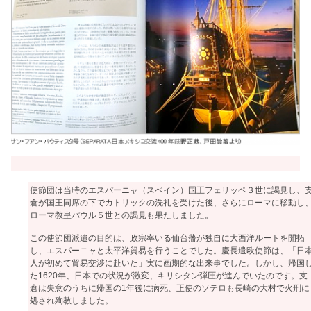
使節団は当時のエスパーニャ（スペイン）国王フェリッペ３世に謁見し、
倉が国王同席の下でカトリックの洗礼を受けた後、さらにローマに移動し
ローマ教皇パウル５世との謁見も果たしました。
この使節団派遣の目的は、政宗率いる仙台藩が独自に大西洋ルートを開拓
し、エスパーニャと太平洋貿易を行うことでした。慶長遣欧使節は、「日
人が初めて貿易交渉に赴いた」実に画期的な出来事でした。しかし、帰国
た1620年、日本での状況が激変、キリシタン弾圧が進んでいたのです。支
倉は失意のうちに帰国の1年後に病死、正使のソテロも長崎の大村で火刑に
処され殉教しました。