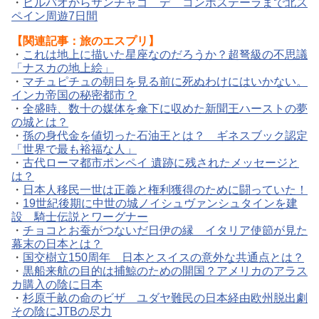
・
ビルバオからサンチャゴ デ コンポステーラまで北ス
ペイン周遊7日間
【関連記事：旅のエスプリ】
・
これは地上に描いた星座なのだろうか？超弩級の不思議
「ナスカの地上絵」
・
マチュピチュの朝日を見る前に死ぬわけにはいかない。
インカ帝国の秘密都市？
・
全盛時、数十の媒体を傘下に収めた新聞王ハーストの夢
の城とは？
・
孫の身代金を値切った石油王とは？ ギネスブック認定
「世界で最も裕福な人」
・
古代ローマ都市ポンペイ 遺跡に残されたメッセージと
は？
・
日本人移民一世は正義と権利獲得のために闘っていた！
・
19世紀後期に中世の城ノイシュヴァンシュタインを建
設 騎士伝説とワーグナー
・
チョコとお蚕がつないだ日伊の縁 イタリア使節が見た
幕末の日本とは？
・
国交樹立150周年 日本とスイスの意外な共通点とは？
・
黒船来航の目的は捕鯨のための開国？アメリカのアラス
カ購入の陰に日本
・
杉原千畝の命のビザ ユダヤ難民の日本経由欧州脱出劇
その陰にJTBの尽力