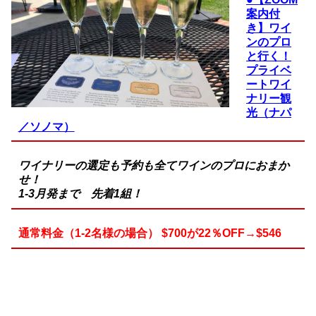
案内付
き】ワイ
ンのプロ
と行く！
プライベ
ートワイ
ナリー観
光（ナパ
／ソノマ）
ワイナリーの選定も予約も全てワインのプロにおまか
せ！
1-3月発まで 先着1組！
通常料金（1-2名様の場合） $700が22％OFF→$546