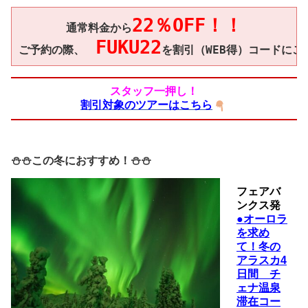
22％OFF！！
通常料金から
FUKU22
ご予約の際、　
スタッフ一押し！
割引対象の
ツアーはこちら
⛄
⛄この冬におすすめ！⛄⛄
フェアバ
ンクス発
●オーロラ
を求め
て！冬の
アラスカ4
日間 チ
ェナ温泉
滞在コー