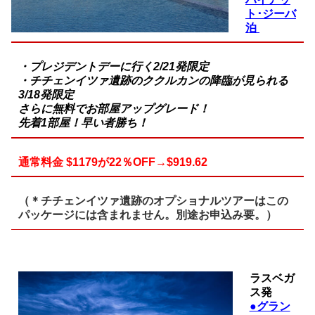
ト･ジーバ
泊
・プレジデントデーに行く2/21発限定
・チチェンイツァ遺跡のククルカンの降臨が見られる
3/18発限定
さらに無料でお部屋アップグレード！
先着1部屋！早い者勝ち！
通常料金 $1179が22％OFF→$919.62
（＊チチェンイツァ遺跡のオプショナルツアーはこの
パッケージには含まれません。別途お申込み要。）
ラスベガ
ス発
●グラン