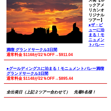
ス発【ル
ックアメ
リカンオ
リジナル
ツアー】
●ザ・ビ
ューに泊
まる！モ
ニュメン
トバレー
満喫 グランドサークル3日間
通常料金 $1168が22％OFF→$911.04
●グールディングスに泊まる！モニュメントバレー満喫
グランドサークル3日間
通常料金 $1148が22％OFF→$895.44
全出発日（上記２ツアー合わせて）
先着8名様！