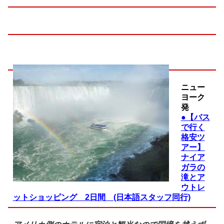
ニュー
ヨーク
発
●【バス
で行く
格安ツ
アー】
ナイア
ガラの
滝とア
ウトレ
ットショッピング 2日間 (日本語スタッフ同行)