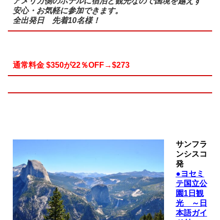
アメリカ側のホテルに宿泊と観光なので国境を越えず
安心・お気軽に参加できます。
全出発日 先着10名様！
通常料金 $350が22％OFF→$273
サンフラ
ンシスコ
発
●ヨセミ
テ国立公
園1日観
光 ～日
本語ガイ