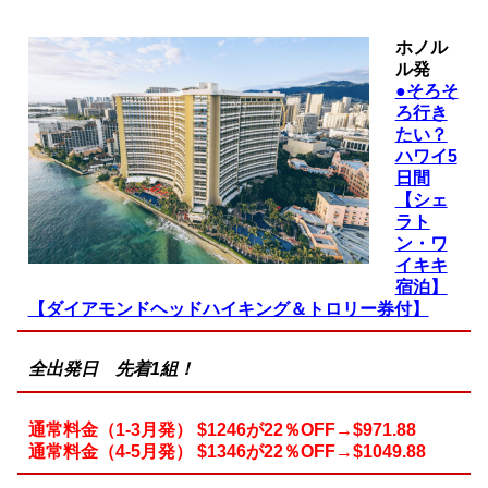
ホノル
ル発
●そろそ
ろ行き
たい？
ハワイ5
日間
【シェ
ラト
ン・ワ
イキキ
宿泊】
【ダイアモンドヘッドハイキング＆トロリー券付】
全出発日 先着1組！
通常料金（1-3月発） $1246が22％OFF→$971.88
通常料金（4-5月発） $
1346
が22％OFF→$1049.88