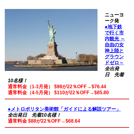
ニューヨ
ーク発
●地下鉄
で行く市
内観光 ～
自由の女
神上陸と
グラウン
ドゼロ～
全出発
日 先着
10名様！
通常料金（1-3月発） $98が22％OFF→$76.44
通常料金（4-5月発） $
110
が22％OFF→$85.80
●メトロポリタン美術館「ガイドによる解説ツアー」
全出発日 先着10名様！
通常料金 $88が22％OFF→$68.64