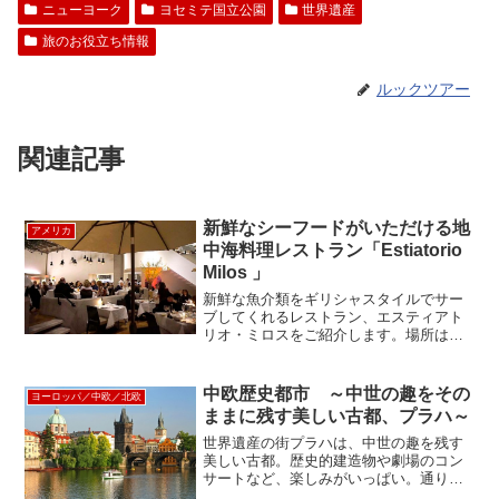
ニューヨーク
ヨセミテ国立公園
世界遺産
旅のお役立ち情報
ルックツアー
関連記事
新鮮なシーフードがいただける地
アメリカ
中海料理レストラン「Estiatorio
Milos 」
新鮮な魚介類をギリシャスタイルでサー
ブしてくれるレストラン、エスティアト
リオ・ミロスをご紹介します。場所はミ
ッドタウン。店内には白いパラソルが立
ち、海辺のリゾート地にでも来ているか
のような雰囲気で、ミッドタウンのビル
中欧歴史都市 ～中世の趣をその
ヨーロッパ／中欧／北欧
街にいるのを忘れてしまい...
ままに残す美しい古都、プラハ～
世界遺産の街プラハは、中世の趣を残す
美しい古都。歴史的建造物や劇場のコン
サートなど、楽しみがいっぱい。通りを
歩けば、ふとした片隅に垣間見える石畳