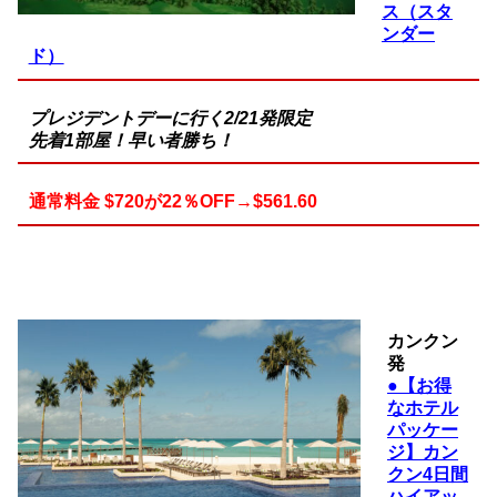
ス（スタ
ンダー
ド）
プレジデントデーに行く2/21発限定
先着1部屋！早い者勝ち！
通常料金 $720が22％OFF→$561.60
カンクン
発
●【お得
なホテル
パッケー
ジ】カン
クン4日間
ハイアッ