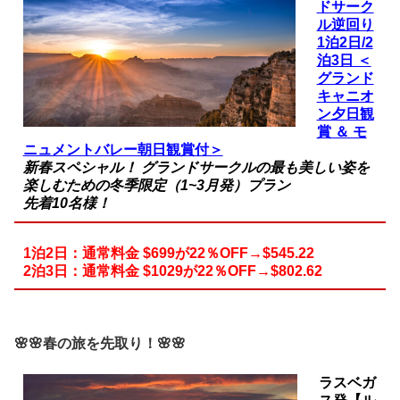
ドサーク
ル逆回り
1泊2日/2
泊3日 ＜
グランド
キャニオ
ン夕日観
賞 ＆ モ
ニュメントバレー朝日観賞付＞
新春スペシャル！ グランドサークルの最も美しい姿を
楽しむための冬季限定（
1~3月発）プラン
先着10名様！
1泊2日：通常料金 $699が22％OFF→$545.22
2泊3日：通常料金 $1029が22％OFF→$802.62
🌸🌸
春の旅を先取り！🌸🌸
ラスベガ