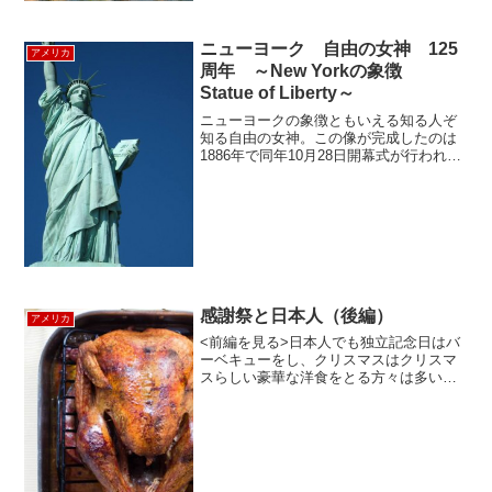
の路地までが絵になる、芸術的な街で
す。チェコ共和国の首都として有名な大
ニューヨーク 自由の女神 125
都市ですが、トラムと呼ばれ...
アメリカ
周年 ～New Yorkの象徴
Statue of Liberty～
ニューヨークの象徴ともいえる知る人ぞ
知る自由の女神。この像が完成したのは
1886年で同年10月28日開幕式が行われ
2011年の今年125周年を迎えます。自由
を象徴する記念碑を作ろうという構想が
持ち上がったのは1865年。同時期、アメ
リカは独...
感謝祭と日本人（後編）
アメリカ
<前編を見る>日本人でも独立記念日はバ
ーベキューをし、クリスマスはクリスマ
スらしい豪華な洋食をとる方々は多いと
思います。しかし、ピルグリムの末裔で
はないため、七面鳥に対して熱い思い入
れのようなものはなく、かといってバー
ベキューほどお手軽には...