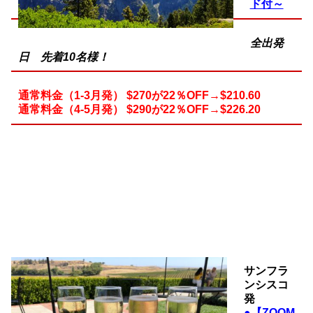
ド付～
全出発
日 先着10名様！
通常料金（1-3月発） $270が22％OFF→$210.60
通常料金（4-5月発） $290が22％OFF→$226.20
サンフラ
ンシスコ
発
●
【ZOOM