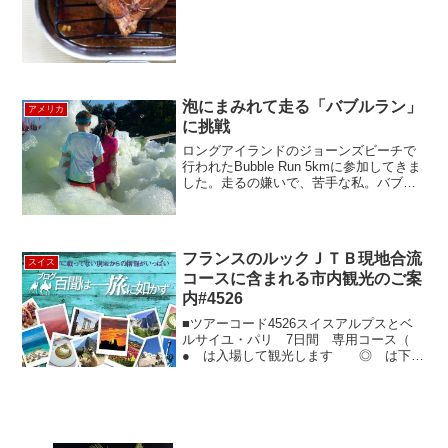
泡にまみれて走る「バブルラン」
アメリカ
に挑戦
ロングアイランドのジョーンズビーチで
行われたBubble Run 5kmに参加してきま
した。走るの嫌いで、苦手な私。バブル
の中を走るのは、ちょっとおもしろそう
だったのと、走らずに歩いても良さそう
な、ゆる〜い感じの雰囲気だったので、
参加を決意...
フランスのルックＪＴＢ現地合流
スイス
コースに含まれる市内観光のご案
内#4526
■ツアーコード4526スイスアルプスとベ
ルサイユ・パリ 7日間 専用コース（
● は入場して観光します ◎ は下車
して観光します ○ はバスの中から外
観を観光します）パリ市内観光 約3時間
30分●ノートルダム寺院（約45分） (写
真左)...