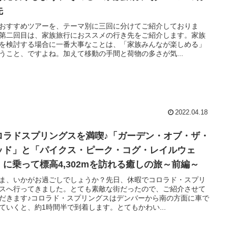
先
おすすめツアーを、テーマ別に三回に分けてご紹介しておりま
第二回目は、家族旅行におススメの行き先をご紹介します。家族
を検討する場合に一番大事なことは、「家族みんなが楽しめる」
うこと、ですよね。加えて移動の手間と荷物の多さが気...
2022.04.18
ロラドスプリングスを満喫♪「ガーデン・オブ・ザ・
ッド」と「パイクス・ピーク・コグ・レイルウェ
」に乗って標高4,302mを訪れる癒しの旅～前編～
ま、いかがお過ごしでしょうか？先日、休暇でコロラド・スプリ
スへ行ってきました。とても素敵な街だったので、ご紹介させて
だきます♪コロラド・スプリングスはデンバーから南の方面に車で
ていくと、約1時間半で到着します。とてもかわい...