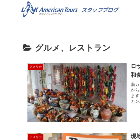
グルメ、レストラン
ロ
アメリカ
和
南カ
から
ます
カン
現
アメリカ