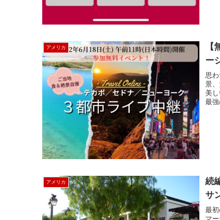
【
アメリカ
ー
思わ
景、
美し
最強
続
アメリカ
サ
最初
マー