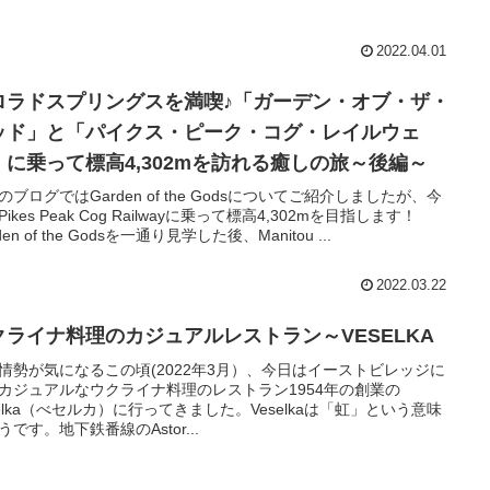
2022.04.01
ロラドスプリングスを満喫♪「ガーデン・オブ・ザ・
ッド」と「パイクス・ピーク・コグ・レイルウェ
」に乗って標高4,302mを訪れる癒しの旅～後編～
のブログではGarden of the Godsについてご紹介しましたが、今
ikes Peak Cog Railwayに乗って標高4,302mを目指します！
den of the Godsを一通り見学した後、Manitou ...
2022.03.22
クライナ料理のカジュアルレストラン～VESELKA
情勢が気になるこの頃(2022年3月）、今日はイーストビレッジに
カジュアルなウクライナ料理のレストラン1954年の創業の
selka（べセルカ）に行ってきました。Veselkaは「虹」という意味
うです。地下鉄番線のAstor...