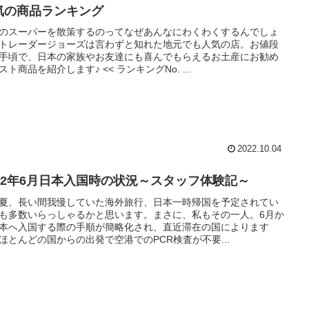
気の商品ランキング
のスーパーを散策するのってなぜあんなにわくわくするんでしょ
トレーダージョーズは言わずと知れた地元でも人気の店。お値段
手頃で、日本の家族やお友達にも喜んでもらえるお土産にお勧め
スト商品を紹介します♪ << ランキングNo. ...
2022.10.04
022年6月日本入国時の状況～スタッフ体験記～
夏、長い間我慢していた海外旅行、日本一時帰国を予定されてい
も多数いらっしゃるかと思います。まさに、私もその一人。6月か
本へ入国する際の手順が簡略化され、直近滞在の国によります
ほとんどの国からの出発で空港でのPCR検査が不要...