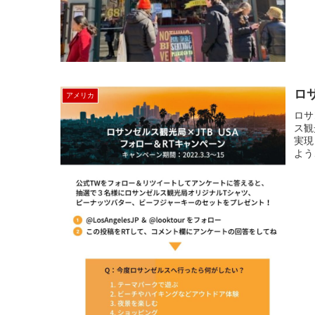
ロサ
アメリカ
ロサ
ス観
実現
よう