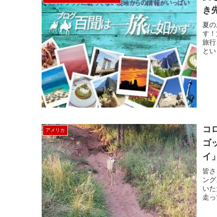
き
夏の
す！
旅行
とい
コ
アメリカ
ゴ
イ
皆さ
ング
いた
走っ