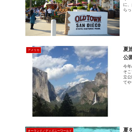
に、
らっ
夏
アメリカ
公
今年
そこ
立公
てや
夏
オーランド／ディズニーワールド