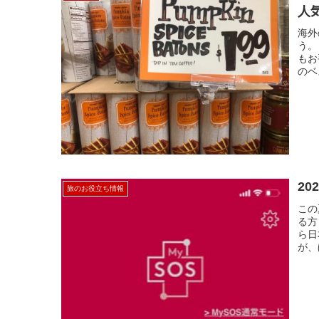
人
海外
う。
もお
のベ
2
旅のお役立ち情報
この
る方
ら日
が、