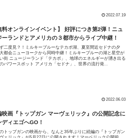
2022.07.19
無料オンラインイベント】 好評につき第2弾！ニュ
ジーランドとアメリカの３都市からライブ中継！
ず二度見？！ミルキーブルーなテカポ湖、夏至間近セドナの夕
大都会ニューヨークから同時中継！ミルキーブルーの湖と星空が
い街 ニュージーランド「テカポ」、地球のエネルギーが湧き出る
のパワースポット アメリカ「セドナ」、世界の流行発...
2022.06.03
編映画『トップガン マーヴェリック』の公開記念に
ンディエゴへGO！
のトップガンの映画から、なんと35年ぶりに続編の『トップガン
ヴェリック』が5月27日に公開されます！マーベリック公開前