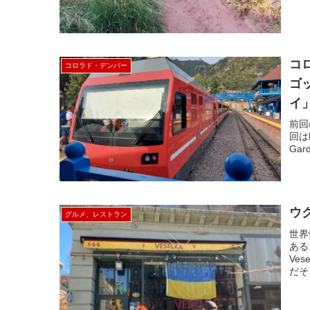
コ
コロラド・デンバー
ゴ
イ
前回
回はP
Gar
ウ
グルメ、レストラン
世界
ある
Ve
だそ