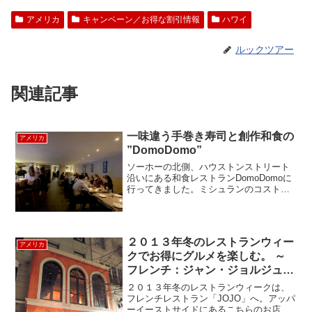
アメリカ
キャンペーン／お得な割引情報
ハワイ
ルックツアー
関連記事
一味違う手巻き寿司と創作和食の
アメリカ
”DomoDomo”
ソーホーの北側、ハウストンストリート
沿いにある和食レストランDomoDomoに
行ってきました。ミシュランのコストパ
フォーマンスによる評価"ビブグルマ
ン"を獲得しているこのDomoDomo、グル
メなニューヨーカーに大人気です。夜9時
30分近く...
２０１３年冬のレストランウィー
アメリカ
クでお得にグルメを楽しむ。 ～
フレンチ：ジャン・ジョルジュの
レストランJOJO ～
２０１３年冬のレストランウィークは、
フレンチレストラン「JOJO」へ。アッパ
ーイーストサイドにあるこちらのお店は