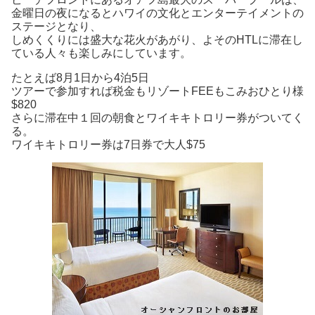
金曜日の夜になるとハワイの文化とエンターテイメントの
ステージとなり、
しめくくりには盛大な花火があがり、よそのHTLに滞在し
ている人々も楽しみにしています。
たとえば8月1日から4泊5日
ツアーで参加すれば税金もリゾートFEEもこみおひとり様
$820
さらに滞在中１回の朝食とワイキキトロリー券がついてく
る。
ワイキキトロリー券は7日券で大人$75