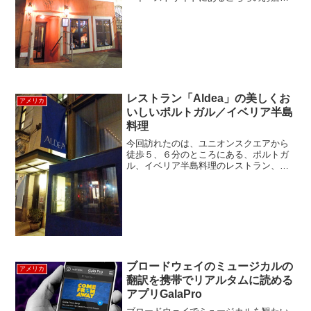
ニューヨークを代表するスターシェフ、
ミシュラン三ツ星のジャン ジョルジュの
お店。ジャンジョルジュといえば、今や
ニューヨークに何店...
レストラン「Aldea」の美しくお
アメリカ
いしいポルトガル／イベリア半島
料理
今回訪れたのは、ユニオンスクエアから
徒歩５、６分のところにある、ポルトガ
ル、イベリア半島料理のレストラン、
Aldea。ポルトガル系アメリカ人のシェ
フ、ジョージ・メンデス氏が作る料理
は、ミシュランで星を得しています。ミ
シュランお墨付きの味はも...
ブロードウェイのミュージカルの
アメリカ
翻訳を携帯でリアルタムに読める
アプリGalaPro