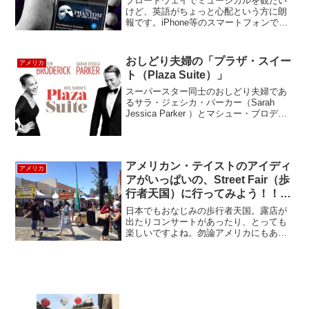
ブロードウェイでミュージカルを観たい
けど、英語がちょっと心配という方に朗
報です。iPhone等のスマートフォンで、
ショーを見ながら、ショーにシンクした
字幕や吹き替えを利用できる、便利なア
プリGalaPro（ガラプロ）の導入が始まり
おしどり夫婦の「プラザ・スイー
アメリカ
ました。現...
ト（Plaza Suite）」
スーパースター同士のおしどり夫婦であ
るサラ・ジェシカ・パーカー（Sarah
Jessica Parker ）とマシュー・ブロデリ
ック（Matthew Broderick ）共演のブロー
ドウェイ・ショーのプラザ・スイート
（Plaza Sui...
アメリカン・テイストのアイディ
アメリカ
アがいっぱいの、Street Fair（歩
行者天国）に行ってみよう！！
Burlingame, San Francisco
日本でもおなじみの歩行者天国。露店が
出たりコンサートがあったり、とっても
楽しいですよね。勿論アメリカにもある
んです。今回はサンフランシスコ郊外に
ある、“バーリンゲーム市主催のストリー
トフェア”に行ってきました。市主催とあ
って、警察や消防署も...