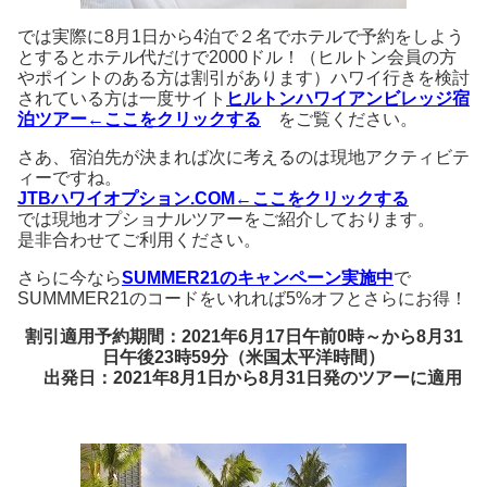
では実際に8月1日から4泊で２名でホテルで予約をしよう
とするとホテル代だけで2000ドル！（ヒルトン会員の方
やポイントのある方は割引があります）ハワイ行きを検討
されている方は一度サイト
ヒルトンハワイアンビレッジ宿
泊ツアー←ここをクリックする
をご覧ください。
さあ、宿泊先が決まれば次に考えるのは現地アクティビテ
ィーですね。
JTBハワイオプション.COM
←ここをクリックする
では現地オプショナルツアーをご紹介しております。
是非合わせてご利用ください。
さらに今なら
SUMMER21のキャンペーン実施中
で
SUMMMER21のコードをいれれば5%オフとさらにお得！
割引適用予約期間：2021年6月17日午前0時～から8月31
日午後23時59分（米国太平洋時間）
出発日：2021年8月1日から8月31日発のツアーに適用