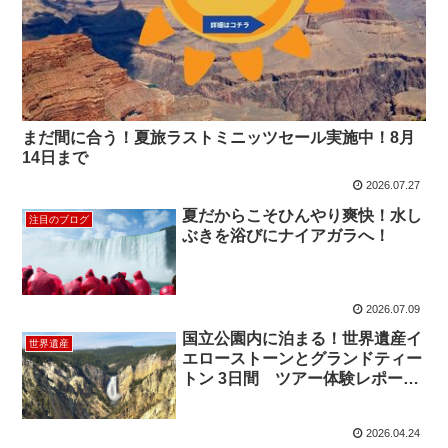
まだ間に合う！夏旅ラストミニッツセール実施中！8月
14日まで
2026.07.27
夏だからこそひんやり爽快！水し
注目のブログ
ぶきを浴びにナイアガラへ！
2026.07.09
国立公園内に泊まる！世界遺産イ
世界遺産
エローストーンとグランドティー
トン 3日間 ツアー体験レポート
②
2026.04.24