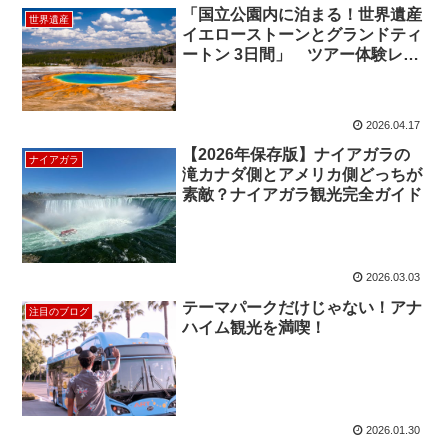
「国立公園内に泊まる！世界遺産
世界遺産
イエローストーンとグランドティ
ートン 3日間」 ツアー体験レポ
ート①
2026.04.17
【2026年保存版】ナイアガラの
ナイアガラ
滝カナダ側とアメリカ側どっちが
素敵？ナイアガラ観光完全ガイド
2026.03.03
テーマパークだけじゃない！アナ
注目のブログ
ハイム観光を満喫！
2026.01.30