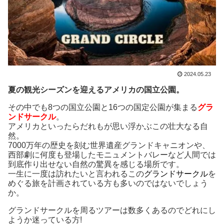
2024.05.23
夏の観光シーズンを迎えるアメリカの国立公園。
その中でも8つの国立公園と16つの国定公園が集まる
グラ
ンドサークル
。
アメリカといったらだれもが思い浮かぶこの壮大なる自
然。
7000万年の歴史を刻む世界遺産グランドキャニオンや、
西部劇に何度も登場したモニュメントバレーなど人間では
到底作り出せない自然の驚異を感じる場所です。
一生に一度は訪れたいと言われるこの
グランドサークル
を
めぐる旅を計画されている方も多いのではないでしょう
か。
グランドサークルを周るツアーは数多くあるのでどれにし
ようか迷っている方!