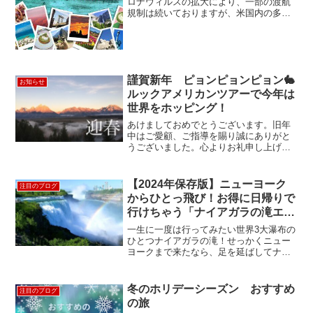
ロナウィルスの拡大により、一部の渡航
規制は続いておりますが、米国内の多く
の州や各国で事業や外出の再開が始まっ
ております。弊社では、ツアーの安全確
保を確認の上、お客様に安心して参加
い...
謹賀新年 ピョンピョンピョン🐇
お知らせ
ルックアメリカンツアーで今年は
世界をホッピング！
あけましておめでとうございます。旧年
中はご愛顧、ご指導を賜り誠にありがと
うございました。心よりお礼申し上げま
す。本年もサービスの向上に向けてスタ
ッフ一同気持ちも新たに努力してまいり
ます。より一層のご愛顧の程、何卒よろ
【2024年保存版】ニューヨーク
注目のブログ
しくお願い申し上げます。...
からひとっ飛び！お得に日帰りで
行けちゃう「ナイアガラの滝エク
スプレス日帰り弾丸ツアー」新発
一生に一度は行ってみたい世界3大瀑布の
売
ひとつナイアガラの滝！せっかくニュー
ヨークまで来たなら、足を延ばしてナイ
アガラの滝まで行ってみませんか？長年
にわたり愛され続けたJTBルックアメリ
カンのベストセラーのツアーがリニュー
冬のホリデーシーズン おすすめ
注目のブログ
アルして新発売！ニュ...
の旅