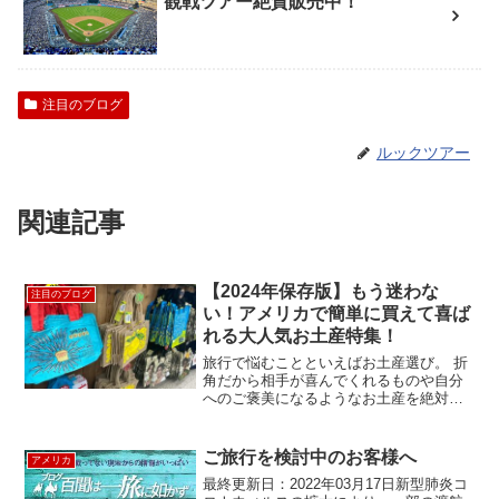
観戦ツアー絶賛販売中！
注目のブログ
ルックツアー
関連記事
【2024年保存版】もう迷わな
注目のブログ
い！アメリカで簡単に買えて喜ば
れる大人気お土産特集！
旅行で悩むことといえばお土産選び。 折
角だから相手が喜んでくれるものや自分
へのご褒美になるようなお土産を絶対買
いたい！でもどこで何を買えばいいんだ
ろう？今は何が流行っているんだろ
う？ そんなお悩みを解決しちゃいます！
ご旅行を検討中のお客様へ
アメリカ
大定番！ 『Trader...
最終更新日：2022年03月17日新型肺炎コ