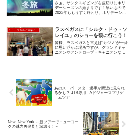
さぁ、サンクスギビングを皮切りにホリ
デーシーズンの始まりです！早いもので
2023年ももうすぐ終わり、ホリデーシー
ズンのご旅行はお決まりですか？現地ス
タッフイチ押しツアーをご紹介↓↓↓⛄ ア
メリカ東海岸 ⛄●ニューヨーク クリス
ラスベガスに「シルク・ドゥ・ソ
ミュージカル／音楽／ショー
マス・イルミネ...
レイユ」のショーを観に行こう！
皆様、ラスベガスと言えば”カジノ”が一番
に思い浮かぶ場所ですが、グランドキャ
ニオンやアンテロープ・キャニオンなど
大自然の観光のゲートウェイとして宿泊
される方も多いと思います。そんな中、
とても華やかな世界的パフォーマンス集
団「シルク・ドゥ・...
あのスーパースター選手が間近に見られ
るかも？ JTB専用 LAドジャースプリゲ
ームツアー
New! New York ～新ツアーでニューヨー
クの魅力再発見と深堀り！～