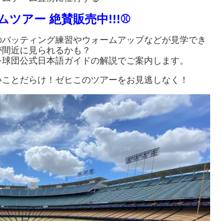
ムツアー 絶賛販売中!
!!⚾
のバッティング練習やウォームアップなどが見学でき
が間近に見られるかも？
を球団公式日本語ガイドの解説でご案内します。
いことだらけ！ゼヒこのツアーをお見逃しなく！