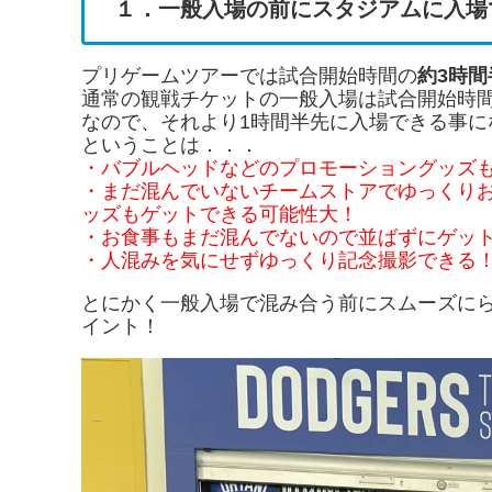
１．一般入場の前にスタジアムに入場
プリゲームツアーでは試合開始時間の
約3時間
通常の観戦チケットの一般入場は試合開始時間
なので、それより1時間半先に入場できる事に
ということは．．．
・バブルヘッドなどのプロモーショングッズ
・まだ混んでいないチームストアでゆっくり
ッズもゲットできる可能性大！
・お食事もまだ混んでないので並ばずにゲッ
・人混みを気にせずゆっくり記念撮影できる
とにかく一般入場で混み合う前にスムーズに
イント！