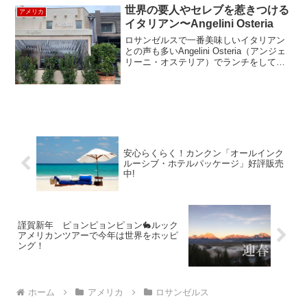
ー以上！こちらからご覧ください。夏が
世界の要人やセレブを惹きつける
アメリカ
終...
イタリアン〜Angelini Osteria
ロサンゼルスで一番美味しいイタリアン
との声も多いAngelini Osteria（アンジェ
リーニ・オステリア）でランチをしてき
ました。イタリア仕込みのオーナーシェ
フが振るうイタリア料理のファンには、
世界の要人やセレブ達も多く、ローマ法
王ヨハ...
安心らくらく！カンクン「オールインク
ルーシブ・ホテルパッケージ」好評販売
中!
謹賀新年 ピョンピョンピョン🐇ルック
アメリカンツアーで今年は世界をホッピ
ング！
ホーム
アメリカ
ロサンゼルス