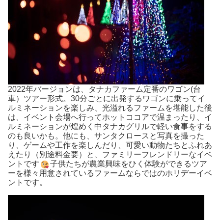
2022年バージョンは、タナカファーム定番のワゴン(台
車）ツアー形式。30分ごとに出発するワゴンに乗ってイ
ルミネーションを楽しみ、光溢れるファームを堪能した後
は、イベント会場へ行ってホットココアで温まったり、イ
ルミネーションが煌めく中タナカグリルで軽い食事をする
のも良いかも。他にも、サンタクロースと写真を撮った
り、ゲームや工作を楽しんだり、可愛い動物たちとふれあ
えたり（別途料金要）と、ファミリーフレンドリーなイベ
ントです
子供たちが農業興味をひく体験ができるツア
ーを様々用意されているファームならではのホリデーイベ
ントです。