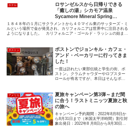
感じて、先日ロングビーチを散策するこ
ロサンゼルスから日帰りできる
ホテル
とにしました！ ロ...
「癒しの湯」シカモア温泉
Sycamore Mineral Spring
Resort
１８４８年の１月にサクラメントから４０マイル東のサッターズ・ミ
ルという場所で金が発見され、カリフォルニアは世界中に注目される
ようになりました。 カリフォルニア・ゴールド・ラッシュの始まり
です。翌１８４９年から１９５５年にかけて、何と３０万人...
ボストンでジョンキル・カフェ・
ボストン
アンド・ベーカリーに行ってきま
した！
一度は訪れたい東部伝統と学生の街、ボ
ストン。クラムチャウダーやロブスター
ロールが有名ですが、本日はそんなボス
トンでもおしゃれなお店が集まるバック
ベイ地区のNewbury Street（ニューベリ
ー ストリート）にあるスタイリッシュで
夏旅キャンペーン第3弾～まだ間
アメリカ
モダン...
に合う！ラストミニッツ夏旅と秋
の旅へ
キャンペーン予約期間：2022年8月8日か
ら8月31日まで（米国太平洋時間）割引対
象出発日：2022年8 月8日から9月30日発
のツアーに適用スタッフ厳選ツアーが
５％OFF！！！対象商品はなんと52ツア