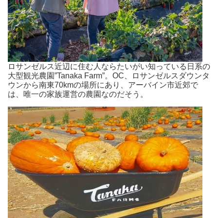
ロサンゼルス近辺に住む人ならたいがい知っている日系の
大型観光農園”Tanaka Farm”。OC、ロサンゼルスダウンタ
ウンから南東70kmの場所にあり、アーバイン市近郊で
は、唯一の家族運営の農園なのだそう。