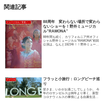
関連記事
88周年 変わらない場所で変わら
ミュージカル／音楽／ショー
ないショーを！野外ミュージカ
ル”RAMONA”
88年間も続く、カリフォルニア州オフィ
シャル野外ミュージカル"RAMONA"初回
公演は、なんと1923年！！野外ミュージ
カルでは、おそらく全米NO.1の歴史じゃ
ないでしょうか～しかも！一年に5回、こ
の時期にしか公演してない大変貴重なミ
ュージ...
フラッと小旅行：ロングビーチ巡
アメリカ
り
皆さま、いかがお過ごしでしょうか。 今
年のロサンゼルスは例年より寒く、新型
コロナウィルスの事情による自粛生活も
重なり、この頃はあまり外出をしており
ませんでした。しかし気分転換が必要と