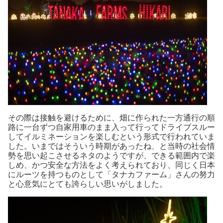
その際は接触を避けるために、畑に作られた一方通行の順
路に一台ずつ自家用車のまま入って行ってドライブスルー
してイルミネーションを楽しむという形式で行われていま
した。いまではそういう時期があったね、と当時の社会情
勢を思い起こさせるネタのようですが、できる範囲内で楽
しめ、かつ安全な方法をよく考えられており、同じく日本
にルーツを持つものとして「タナカファーム」さんの努力
と心意気にとても誇らしい思いがしました。