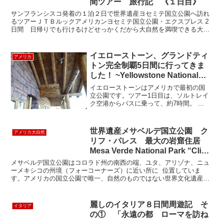
間ツアー 旅行記 《１日目》
サンフランシスコ発着の１泊２日で世界遺産ヨセミテ国立公園へ訪れ
るツアーＪＴＢルックアメリカンヨセミテ国立公園・エクスプレス 2
日間 日帰りでも行けるけどせっかくだから大自然を満喫できる大人
気の２日コースに参加してきました。日本語のベテランガ...
イエローストーン、グランドティ
アメリカ
トン完全制覇5日間に行ってきま
した！ ~Yellowstone National
Park & Grand Teton National
イエローストーンはアメリカで最初の国
Park~ その①
立公園です。ツアー1日目は、ソルトレイ
ク空港からバスに乗って、約7時間。 途
中、アイダホホールズの町を見ながらモ
ンタナ州、ウエストイエローストーンの
町に到着。シーズン中で街には観光客
世界遺産メサベルデ国立公園 ク
アメリカ大自然
（自分を含めて）が沢山...
リフ・パレス 最大の岩窟住居
Mesa Verde National Park “Cliff
Palace”
メサベルデ国立公園はコロラド州の南西の端、ユタ、アリゾナ、ニュ
ーメキシコの州境（フォーコーナーズ）に近い所に 位置していま
す。アメリカの国立公園で唯一、自然のものではない世界文化遺産に
指定された国立公園です。 メサベルデというのはスペイ...
麗しのイタリア８日間周遊記 そ
イタリア
の① 「永遠の都 ローマを訪ね