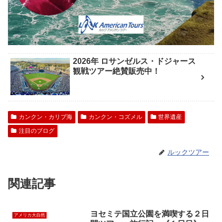
2026年 ロサンゼルス・ドジャース
観戦ツアー絶賛販売中！
カンクン・カリブ海
カンクン・コズメル
世界遺産
注目のブログ
ルックツアー
関連記事
ヨセミテ国立公園を満喫する２日
アメリカ大自然