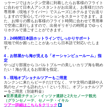
ッケージではカンクン空港に到着したらお客様のフライト
に合わせて日本人アシスタントがお出迎え、お客様だけの
専用車（現地ドライバー）でスムーズにホテルまでお送り
しますので安心してバケーションをスタートできます。ま
た、お帰りの際もお客様のフライト時間に合わせて専用車
で空港に直行しますので、出発ギリギリの時間までゆっく
りホテルで過ごすことができます。
3．24時間日本語ホットラインでしっかりサポート
現地で何か困ったことがあったら日本語で対応いたしま
す。
4．お部屋から海が見える「オーシャンビュールーム」指
定
やっぱり部屋からコバルトブルーの美しいカリブ海を眺め
たい！海が見えるお部屋を指定。
5．現地オプショナルツアーもご用意
カンクンに来たらビーチだけでなく、マヤ文明の遺跡や人
気のセノーテも訪れたい！という方に。オプショナルツア
ーをご用意（別途料金）
●
世界遺産チチェン・イッツァ遺跡と2大セノーテ観光
（グランセノーテ、セノーテ・イキル
ツアー詳細はこちらをクリック