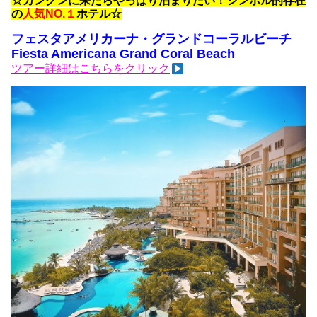
☆カンクンに来たらやっぱり泊まりたい！シンボル的存在
の
人気NO.１
ホテル☆
フェスタアメリカーナ・グランドコーラルビーチ
Fiesta Americana Grand Coral Beach
ツアー詳細はこちらをクリック