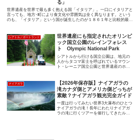
る」
世界遺産を世界で最も多く抱える国「イタリア」。一口にイタリアと
言っても、地方･町により食文化や雰囲気は全く異なります。という
のも、「イタリア」という国が誕生したのが１８６１年と比較的最近
の事で、それまでは各地方都市国家として別々の国であった...
世界遺産にも指定されたオリンピ
シアトル／ポートランド
ック国立公園のレインフォレス
ト Olympic National Park
シアトルから行ける国立公園は、地元の
人からタコマ富士を呼ばれているマウン
ト・レーニア国立公園と世界遺産のホ
ー・レインフォレストのあるオリンピッ
ク国立公園ですが、いずれも日帰りがで
きるのがいいですね。オリンピック国立
【2026年保存版】ナイアガラの
ナイアガラ
公園に行くには、ピージェッ...
滝カナダ側とアメリカ側どっちが
素敵？ナイアガラ観光完全ガイド
一度は行ってみたい世界3大瀑布のひとつ
ナイアガラの滝！長年にわたりナイアガ
ラの滝に行くツアーを催行してきたルッ
クアメリカンがナイアガラの滝を完全ガ
イド♪ナイアガラの滝とは？実は3つの滝
からできています！ナイアガラの滝、と
聞いて左右に広がる豪...