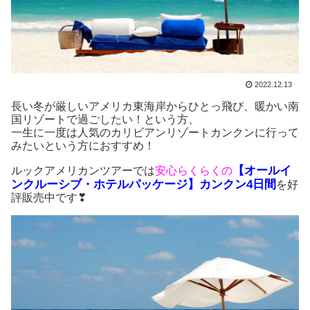
2022.12.13
長い冬が厳しいアメリカ東海岸からひとっ飛び、暖かい南
国リゾートで過ごしたい！という方、
一生に一度は人気のカリビアンリゾートカンクンに行って
みたいという方におすすめ！
【オールイ
ルックアメリカンツアーでは
安心らくらくの
ンクルーシブ・ホテ
ルパッケージ】カンクン4日間
を好
評販売中です❣