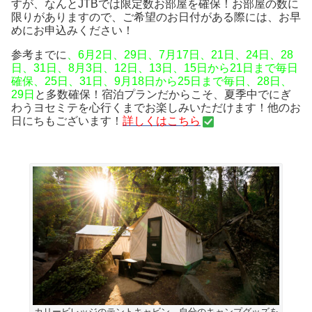
すが、なんとJTBでは限定数お部屋を確保！お部屋の数に
限りがありますので、ご希望のお日付がある際には、お早
めにお申込みください！
参考までに
、6月2日、29日、7月17日、21日、24日、28
日、31日、8月3日、12日、13日、15日から21日まで毎日
確保、25日、31日、9月18日から25日まで毎日、28日、
29日
と多数確保！宿泊プランだからこそ、夏季中でにぎ
わうヨセミテを心行くまでお楽しみいただけます！他のお
日にちもございます！
詳しくはこちら
カリービレッジのテントキャビン 自分のキャンプグッズを