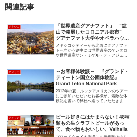
関連記事
「世界遺産グアナファト」 ”鉱
メキシコ
山で発展したコロニアル都市”
グアナファト大学やオペラハウス
もある文化と歴史の街
メキシコシティーから北西にグアナファ
トへ向かう途中には世界遺産のケレタロ
や世界遺産サン・ミゲル・デ・アジェン
デ、メキシコ独立の配所の民衆蜂起の地
ドローレス・イダルゴなど風情のあるコ
ロニアル都市が沢山あります。グアナフ
～お客様体験談～ 『グランド・
アメリカ
ァトはこの地域に住んでい...
ティートン国立公園体験記』 –
Grand Teton National Park
2012年の夏、ルックアメリカンのツアー
にご参加いただいたお客様が、素敵な体
験記を書いて弊社へ送っていただきまし
た。ご家族との素敵な夏の思い出の一場
面をご紹介いたします。イエローストー
ン国立公園、マウントラッシュモア、グ
ビール好きにはたまらない！48種
アメリカ
ランドティトン５日間...
類もの生クラフトビールがあっ
て、食べ物もおいしい、Valhalla
ブロードウェイの劇場にも徒歩圏内のミ