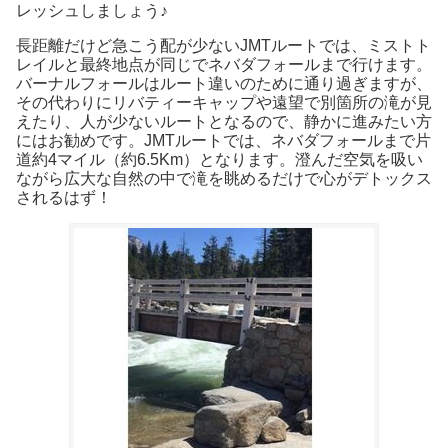
レッシュしましょう♪
長距離だけど急こう配が少ないJMTルートでは、ミストト
レイルと最終地点が同じでネバダフォールまで行けます。
バーナルフォールはルート違いのために通り過ぎますが、
その代わりにリバティーキャップや遠望で別箇所の滝が見
えたり、人が少ないルートとなるので、静かに進みたい方
にはお勧めです。JMTルートでは、ネバダフォールまで片
道約4マイル（約6.5Km）となります。澄んだ空気を吸い
ながら広大な自然の中で滝を眺めるだけで心がデトックス
されるはず！