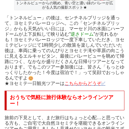
トンネルビューからの眺め、青い空と濃い緑のバレーが広
がる人気の撮影スポット★
「トンネルビュー」の後は、センチネルブリッジを通っ
て、ヨセミテバレーロッジへ。この「センチネルブリッ
ジ」からも天気がいい日には、マーセド川の水面にハーフ
ドームが上下反転して映り込む”
逆さドーム
”が見れるか
も！ヨセミテバレーロッジで一度下車していただき、ヨセ
ミテビレッジにて1時間少しの散策を楽しんでいただいた
後は、車両に乗ってのんびりとヨセミテ滝や草原の向こう
に見えるエルキャピタン、最後にバレービューを眺めて帰
路につく、なかなか盛りだくさんな日帰りツアーとなって
おります。でもこのツアー参加後には、皆さん「もっとゆ
っくりしたかった！今度は宿泊で！」って笑顔でおっしゃ
るんですよ
★ヨセミテ一日観光ツアーは
こちらからどうぞ
✅
おうちで気軽に旅行体験ならオンラインツア
ー！
旅前の下見として、まだ旅行はちょっと心配…と思ってい
る方も、ご自宅で大自然ヨセミテを堪能できるオンライン
ツアーをご用意しました！見逃せないヨセミテの観光スポ