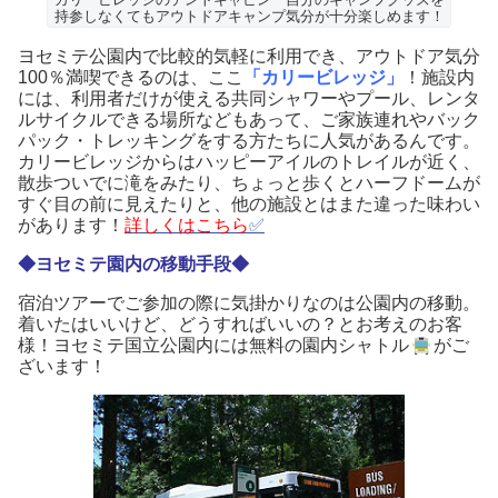
持参しなくてもアウトドアキャンプ気分が十分楽しめます！
ヨセミテ公園内で比較的気軽に利用でき、アウトドア気分
100％満喫できるのは、ここ
「カリービレッジ」
！施設内
には、利用者だけが使える共同シャワーやプール、レンタ
ルサイクルできる場所などもあって、ご家族連れやバック
パック・トレッキングをする方たちに人気があるんです。
カリービレッジからはハッピーアイルのトレイルが近く、
散歩ついでに滝をみたり、ちょっと歩くとハーフドームが
すぐ目の前に見えたりと、他の施設とはまた違った味わい
があります！
詳しくはこちら
✅
◆ヨセミテ園内の移動手段◆
宿泊ツアーでご参加の際に気掛かりなのは公園内の移動。
着いたはいいけど、どうすればいいの？とお考えのお客
様！ヨセミテ国立公園内には無料の園内シャトル
がご
ざいます！