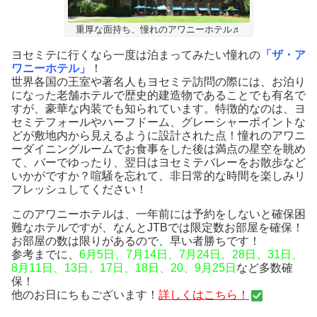
重厚な面持ち、憧れのアワニーホテル♬
ヨセミテに行くなら一度は泊まってみたい憧れの
「ザ・ア
ワニーホテル」
！
世界各国の王室や著名人もヨセミテ訪問の際には、お泊り
になった老舗ホテルで歴史的建造物であることでも有名で
すが、豪華な内装でも知られています。特徴的なのは、ヨ
セミテフォールやハーフドーム、グレーシャーポイントな
どが敷地内から見えるように設計された点！憧れのアワニ
ーダイニングルームでお食事をした後は満点の星空を眺め
て、バーでゆったり、翌日はヨセミテバレーをお散歩など
いかがですか？喧騒を忘れて、非日常的な時間を楽しみリ
フレッシュしてください！
このアワニーホテルは、一年前には予約をしないと確保困
難なホテルですが、なんとJTBでは限定数お部屋を確保！
お部屋の数は限りがあるので、早い者勝ちです！
参考までに、
6月5日、7月14日、7月24日、28日、31日、
8月11日、13日、17日、18日、20、9月25日
など多数確
保！
他のお日にちもございます！
詳しくはこちら！