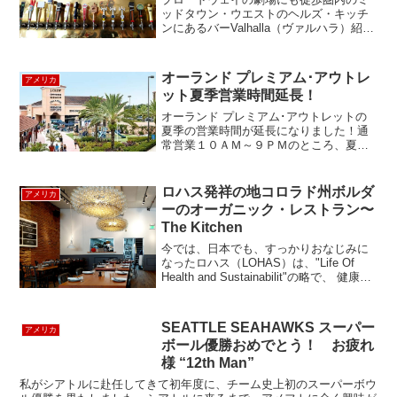
ッドタウン・ウエストのヘルズ・キッチ
ンにあるバーValhalla（ヴァルハラ）紹介
します。このバー、48種類の生クラフト
ビールが自慢です。このずらりと並ん
だ、タップを見てくだい。見たことも聞
オーランド プレミアム･アウトレ
アメリカ
いたこともない...
ット夏季営業時間延長！
オーランド プレミアム･アウトレットの
夏季の営業時間が延長になりました！通
常営業１０ＡＭ～９ＰＭのところ、夏季
限定の６月３０日～９月４日まで、９Ａ
Ｍ～深夜零時(日曜日は１０ＰＭ)に拡張営
業が発表されました。オーランドにはプ
ロハス発祥の地コロラド州ボルダ
アメリカ
レミアム･アウトレ...
ーのオーガニック・レストラン〜
The Kitchen
今では、日本でも、すっかりおなじみに
なったロハス（LOHAS）は、"Life Of
Health and Sustainabilit"の略で、 健康や
環境問題に関心の高い人達のライフスタ
イルを表しています。このロハスは、
1990年代の後半に...
SEATTLE SEAHAWKS スーパー
アメリカ
ボール優勝おめでとう！ お疲れ
様 “12th Man”
私がシアトルに赴任してきて初年度に、チーム史上初のスーパーボウ