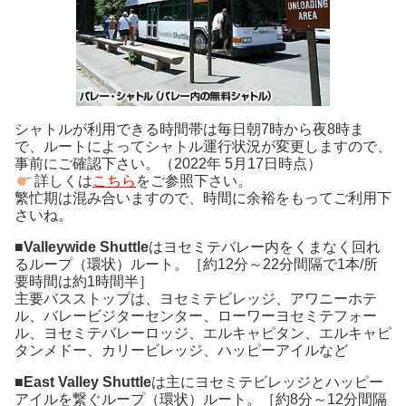
シャトルが利用できる時間帯は毎日朝7時から夜8時ま
で、ルートによってシャトル運行状況が変更しますので、
事前にご確認下さい。（2022年 5月17日時点）
詳しくは
こちら
をご参照下さい。
繁忙期は混み合いますので、時間に余裕をもってご利用下
さいね。
■
Valleywide Shuttle
はヨセミテバレー内をくまなく回れ
るループ（環状）ルート。［約12分～22分間隔で1本/所
要時間は約1時間半］
主要バスストップは、ヨセミテビレッジ、アワニーホテ
ル、バレービジターセンター、ローワーヨセミテフォー
ル、ヨセミテバレーロッジ、エルキャピタン、エルキャピ
タンメドー、カリービレッジ、ハッピーアイルなど
■
East Valley Shuttle
は主にヨセミテビレッジとハッピー
アイルを繋ぐループ（環状）ルート。［約8分～12分間隔