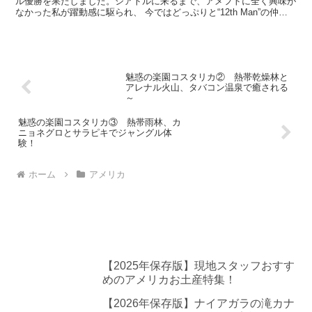
ル優勝を果たしました。シアトルに来るまで、アメフトに全く興味が
なかった私が躍動感に駆られ、 今ではどっぷりと“12th Man”の仲間
入りです。ムムッ、街中に飾られる“12”のフ...
魅惑の楽園コスタリカ② 熱帯乾燥林と
アレナル火山、タバコン温泉で癒される
～
魅惑の楽園コスタリカ③ 熱帯雨林、カ
ニョネグロとサラピキでジャングル体
験！
ホーム
アメリカ
【2025年保存版】現地スタッフおすす
めのアメリカお土産特集！
【2026年保存版】ナイアガラの滝カナ