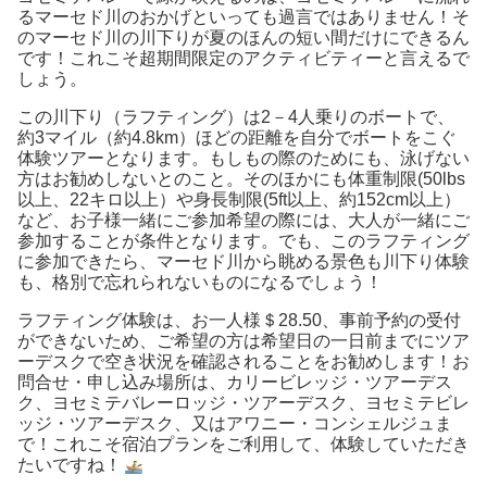
るマーセド川のおかげといっても過言ではありません！そ
のマーセド川の川下りが夏のほんの短い間だけにできるん
です！これこそ超期間限定のアクティビティーと言えるで
しょう。
この川下り（ラフティング）は2－4人乗りのボートで、
約3マイル（約4.8km）ほどの距離を自分でボートをこぐ
体験ツアーとなります。もしもの際のためにも、泳げない
方はお勧めしないとのこと。そのほかにも体重制限(50lbs
以上、22キロ以上）や身長制限(5ft以上、約152cm以上）
など、お子様一緒にご参加希望の際には、大人が一緒にご
参加することが条件となります。でも、このラフティング
に参加できたら、マーセド川から眺める景色も川下り体験
も、格別で忘れられないものになるでしょう！
ラフティング体験は、お一人様＄28.50、事前予約の受付
ができないため、ご希望の方は希望日の一日前までにツア
ーデスクで空き状況を確認されることをお勧めします！お
問合せ・申し込み場所は、カリービレッジ・ツアーデス
ク、ヨセミテバレーロッジ・ツアーデスク、ヨセミテビレ
ッジ・ツアーデスク、又はアワニー・コンシェルジュま
で！これこそ宿泊プランをご利用して、体験していただき
たいですね！