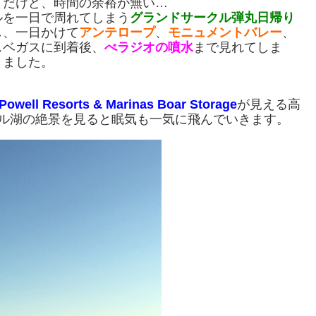
。だけど、時間の余裕が無い…
ルを一日で周れてしまう
グランドサークル弾丸日帰り
し、一日かけて
アンテロープ
、
モニュメントバレー
、
スベガスに到着後、
べラジオの噴水
まで見れてしま
きました。
Powell Resorts & Marinas Boar Storage
が見える高
エル湖の絶景を見ると眠気も一気に飛んでいきます。