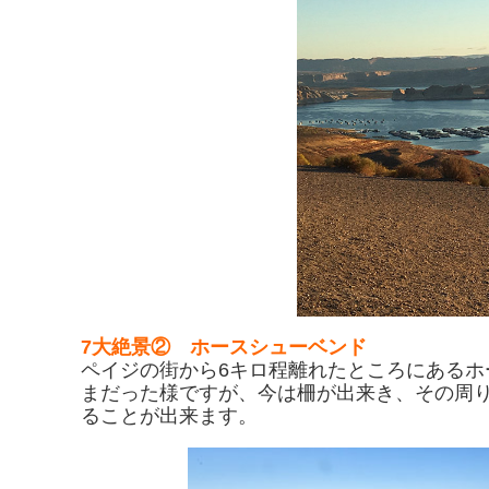
7大絶景② ホースシューベンド
ペイジの街から6キロ程離れたところにある
まだった様ですが、今は柵が出来き、その周
ることが出来ます。