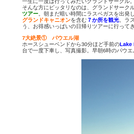
一生に一度は行ってみたいグランドサークル
そんな方にピッタリなのは、グランドサーク
ツアー
。朝まだ暗い時間にラスベガスを出発
グランドキャニオン
を含む
７か所
を観光
。ラ
う、お得感いっぱいの日帰りツアーに行って
7大絶景① パウエル湖
ホースシューベンドから30分ほど手前の
Lake 
台で一度下車し、写真撮影。早朝6時のパウ