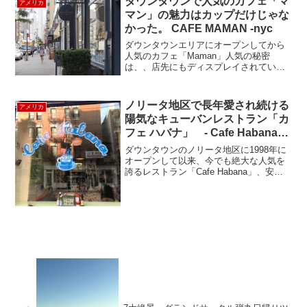
ダウンタウンで人気のカフェ「マ
っていたり、地面に舞い...
アメリカ
マン」の魅力はカップだけじゃな
かった。 CAFE MAMAN -nyc
ダウンタウンエリアにオープンしてから
人気のカフェ「Maman」人気の秘密
は、、店先にもディスプレイされている
このおしゃれなカップ！持っているだけ
でおしゃれな感じになるこのカップはニ
ューヨーカーのツボにはまったようで
ノリータ地区で長年愛され続ける
アメリカ
す。あるサイトでは「インス...
陽気なキューバンレストラン「カ
フェ ハバナ」 - Cafe Habana
New York –
ダウンタウンのノリータ地区に1998年に
オープンして以来、今でも絶大な人気を
誇るレストラン「Cafe Habana」、安く
て美味しいキューバン・メキシカン料理
のお店です。場所はダウンタウンの
NOLITA(ノリータ)地区、Prince St....