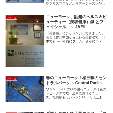
やクリスマスなどホリデーシーズンが近
づいてきましたが、ご旅行の予定はお決
まりですか？コロナ禍での旅行規制もだ
いぶ緩和され、少しづつWithコロナのニ
ニューヨーク、話題のヘルス＆ビ
アメリカ
ューノーマルを...
ューティー（美容健康）鍼 とフ
ェイシャル ～ JAEIL
Acupuncture & Herb Clinic ～
『美容鍼』にチャレンジしてきました。
もとは古代中国から伝わる美容法で、日
本でも5～6年前にブーム。さらにアメリ
カで多くのハリウッドスターが美容鍼に
目を付けたことで現代の大ブームとなっ
た様子。マドンナはいち早くこの美容鍼
を利用していたそう。顔...
春のニューヨーク！桜三昧のセン
アメリカ
トラルパーク ～Central Park～
ワシントンDCの桜の開花ニュースは花の
トピックスで唯一全米に流れるニュー
ス。桜前線もワシントンDCより北上して
４月の上旬にはニューヨークの各地から
『桜が咲いた』と聞こえてきます。さて
お花見をと悠長に構えていると葉桜にな