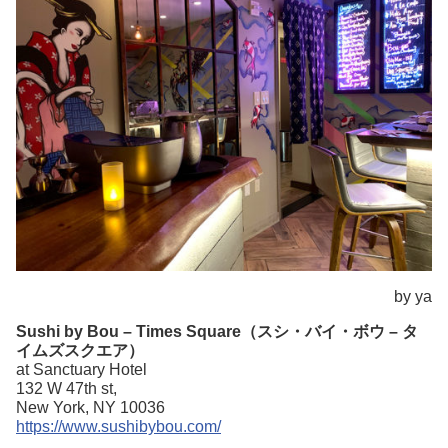
by ya
Sushi by Bou – Times Square（スシ・バイ・ボウ – タ
イムズスクエア）
at Sanctuary Hotel
132 W 47th st,
New York, NY 10036
https://www.sushibybou.com/