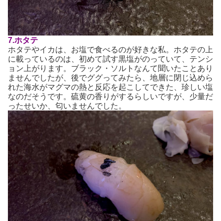
7.ホタテ
ホタテやイカは、お塩で食べるのが好きな私。ホタテの上
に載っているのは、初めて試す黒塩がのっていて、テンシ
ョン上がります。ブラック・ソルトなんて聞いたことあり
ませんでしたが、後でググってみたら、地層に閉じ込めら
れた海水がマグマの熱と反応を起こしてできた、珍しい塩
なのだそうです。硫黄の香りがするらしいですが、少量だ
ったせいか、匂いませんでした。