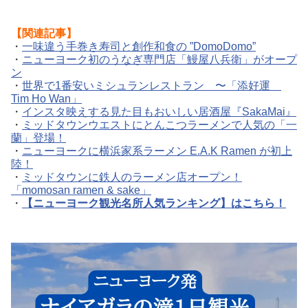
【関連記事】
・
一味違う手巻き寿司と創作和食の ”DomoDomo”
・
ニューヨーク初のうなぎ専門店「鰻屋八兵衛」がオープ
ン
・
世界で1番安いミシュランレストラン 〜「添好運
Tim Ho Wan」
・
インスタ映えする見た目もおいしい居酒屋『SakaMai』
・
ミッドタウンウエストにとんこつラーメンで人気の「一
蘭」登場！
・
ニューヨークに横浜家系ラーメン E.A.K Ramen が初上
陸！
・
ミッドタウンに鉄人のラーメン店オープン！
「momosan ramen & sake」
・
【ニューヨーク観光名所人気ランキング】はこちら！