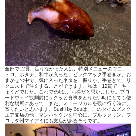
全部で12貫。足りなかった人は、特別メニューのウニ、
トロ、ホタテ、和牛が入った、ビックマック手巻きか、お
まかせの中で、気に入ったネタを、握りか、手巻きで、リ
クエストで注文することができます。私は、12貫で、ち
ょうどでした。これで$50は、お得だと思いました。ブロ
ードウェイ観劇前にサクッと食事をとりたい時にとても便
利な場所にあって、また、ミュージカルを観に行く時に、
寄りたいと思います。Sushi by Bouは、このタイムズスク
エア支店の他、マンハッタンを中心に、ブルックリン、フ
ロリダ州マイアミにも支店があるそうです。