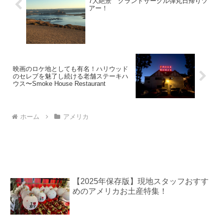
7大絶景 グランドサークル弾丸日帰りツ
アー！
映画のロケ地としても有名！ハリウッド
のセレブを魅了し続ける老舗ステーキハ
ウス〜Smoke House Restaurant
ホーム
アメリカ
【2025年保存版】現地スタッフおすす
めのアメリカお土産特集！