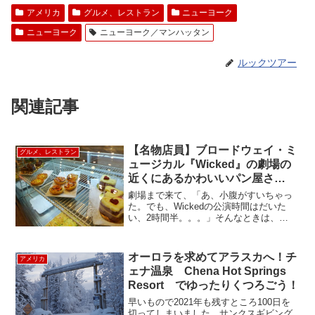
アメリカ
グルメ、レストラン
ニューヨーク
ニューヨーク
ニューヨーク／マンハッタン
ルックツアー
関連記事
【名物店員】ブロードウェイ・ミ
グルメ、レストラン
ュージカル『Wicked』の劇場の
近くにあるかわいいパン屋さ
ん？〜 Thalia kitchen
劇場まで来て、「あ、小腹がすいちゃっ
た。でも、Wickedの公演時間はだいた
い、2時間半。。。」そんなときは、
Thalia kitchenへGo! ここは、レストラン
Thaliaの姉妹店で、テイクアウト専門店。
気軽にフレッシュで美味しいサン...
オーロラを求めてアラスカへ！チ
アメリカ
ェナ温泉 Chena Hot Springs
Resort でゆったりくつろごう！
早いもので2021年も残すところ100日を
切ってしまいました。サンクスギビング