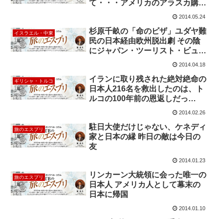
て・・・アメリカのアラスカ購入
の陰に実は日本の存在があっ
2014.05.24
た！？
杉原千畝の「命のビザ」ユダヤ難
イスラエル・中東
民の日本経由欧州脱出劇 その陰
にジャパン・ツーリスト・ビュー
ロー(JTB)の尽力
2014.04.18
イランに取り残された絶対絶命の
ギリシャ・トルコ
日本人216名を救出したのは、ト
ルコの100年前の恩返しだっ
た！？
2014.02.26
駐日大使だけじゃない、ケネディ
旅のエスプリ
家と日本の縁 昨日の敵は今日の
友
2014.01.23
リンカーン大統領に会った唯一の
旅のエスプリ
日本人 アメリカ人として幕末の
日本に帰国
2014.01.10