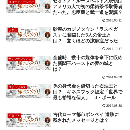
セオドア・ルーズベルト大統領は
コロラド・デンバー
アメリカ人で初の柔術茶帯取得者
だった。忠臣蔵と武士道を愛読？
2015.03.11
砂漠のカジノタウン「ラスベガ
ホテル
ス」に君臨した3人の帝王と
は？ 驚くほどの潔癖症だった大
富豪”ハワード・ヒューズ”
2014.12.17
全盛時、数十の媒体を傘下に収め
サンフランシスコ
た新聞王ハーストの夢の城と
は？
2014.09.30
孫の身代金を値切った石油王と
ロサンゼルス
は？ ギネスブック認定「世界で
最も裕福な個人」 J・ポール・
ゲッティ
2014.08.30
古代ローマ都市ポンペイ 遺跡に
イタリア
残されたメッセージとは？