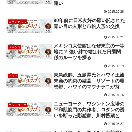
違い
2015.10.28
90年前に日米友好の願い託された
ロサンゼルス
青い目の人形と市松人形の交換
2015.09.21
メキシコ大使館はなぜ東京の一等
メキシコ
地に？ 強い絆で結ばれた日墨関
係のルーツを探る
2015.08.19
東急総帥、五島昇氏とハワイ王族
ハワイ
末裔の約束の結晶 リゾートの理
想郷、ハワイのマウナラニが持つ
意味
2015.07.16
ニューヨーク、ワシントン広場の
ニューヨーク
平和凱旋門の共作者、ロダンの誘
いを断った彫塑家、川村吾蔵と
は？
2015.03.27