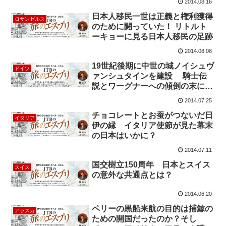
2014.08.16
日本人移民一世は正義と権利獲得
ロサンゼルス
のために闘っていた！ リトルト
ーキョーに見る日本人移民の足跡
2014.08.08
19世紀後期に中世の城ノイシュヴ
ドイツ
ァンシュタインを建設 騎士伝
説とワーグナーへの傾倒の末に…
2014.07.25
チョコレートとお蚕がつないだ日
イタリア
伊の縁 イタリア使節が見た幕末
の日本はいかに？
2014.07.11
国交樹立150周年 日本とスイス
スイス
の意外な共通点とは？
2014.06.20
ペリーの黒船来航の目的は捕鯨の
アラスカ
ための開国だったのか？そし