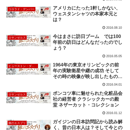
アメリカにたった1軒しかない、
コロラド・デンバー
ウェスタンシャツの本家本元と
は？
2016.08.10
今はまさに訪日ブーム では100
ロサンゼルス
年前の訪日はどんなだったのでし
ょう？
2016.05.05
1964年の東京オリンピックの前
ヒューストン・ダラス
年の実験衛星中継の成功 そして
その時の映像が映し出したもの
は？
2016.04.01
ポンコツ車に魅せられた化粧品会
ロサンゼルス
社の経営者 クラシックカーの殿
堂 ネザーカット・コレクション
2016.01.12
ガイジンの日本訪問記から読み解
旅のエスプリ
く、昔の日本人は？そして今との