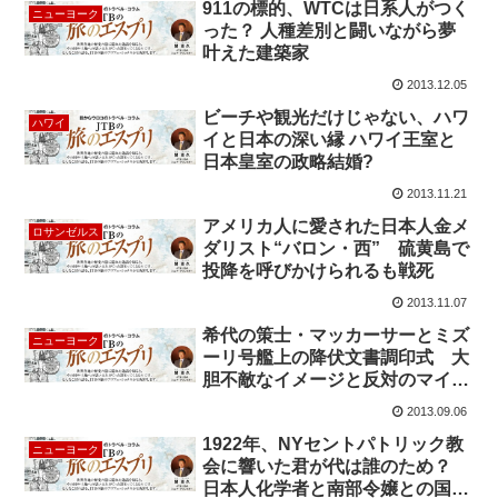
911の標的、WTCは日系人がつく
ニューヨーク
った？ 人種差別と闘いながら夢
叶えた建築家
2013.12.05
ビーチや観光だけじゃない、ハワ
ハワイ
イと日本の深い縁 ハワイ王室と
日本皇室の政略結婚?
2013.11.21
アメリカ人に愛された日本人金メ
ロサンゼルス
ダリスト“バロン・西” 硫黄島で
投降を呼びかけられるも戦死
2013.11.07
希代の策士・マッカーサーとミズ
ニューヨーク
ーリ号艦上の降伏文書調印式 大
胆不敵なイメージと反対のマイク
ロマネージメント
2013.09.06
1922年、NYセントパトリック教
ニューヨーク
会に響いた君が代は誰のため？
日本人化学者と南部令嬢との国際