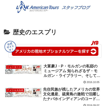
歴史のエスプリ
大富豪J・P・モルガンの私邸の
ニューヨーク
ミュージアム 知られざるザ・モ
ルガン・ライブラリー、そしてジ
キル島での秘密会議とは？
2016.10.05
先住民族が残したアメリカの世界
アメリカ大自然
文化遺産、硫黄島の激戦で活躍し
たナバホインディアンのコードト
ーカーとは？
2016.09.02