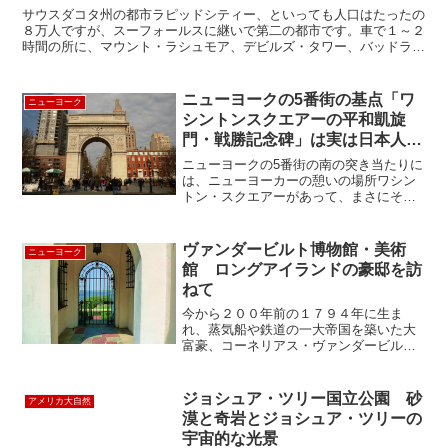
サウスダコタ州の都市ラピッドシティー、といっても人口はたったの
８万人ですが、スーフォールスに継いで第二の都市です。車で１～２
時間の所に、マウント・ラシュモア、デビルズ・タワー、バッドラン
ズ国立公園、ハーレー乗りの聖地、スタージスなどがあるの...
ニューヨークの5番街の基点「ワ
ニューヨーク
シントンスクエアーの平和凱旋
門・戦勝記念碑」は実は日本人が
造った！？ 知られざる彫塑家・
ニューヨークの5番街の南の突き当たりに
川村吾蔵
は、ニューヨーカーの憩いの場所ワシン
トン・スクエアーがあって、まさにその
シンボルとなっているのが凱旋門です
ね。ストリートパフォーマーや、NYUの
学生達でいつも賑わっている楽しい所で
ヴァンダービルト博物館・美術
ニューヨーク
す。パリの凱旋門にはそ...
館 ロングアイランドの豪邸を訪
ねて
今から２００年前の１７９４年に生ま
れ、蒸気船や鉄道の一大帝国を築いた大
富豪、コーネリアス・ヴァンダービルト
の長男、ウィリアム・バンダービルトの
そのまた長男の次男、ウィリアムス・キ
サム・バンダービルト２世が建てたのが
ジョシュア・ツリー国立公園 砂
アメリカ大自然
この「サマー・レジデンス」...
漠と奇岩とジョシュア・ツリーの
宇宙的な光景