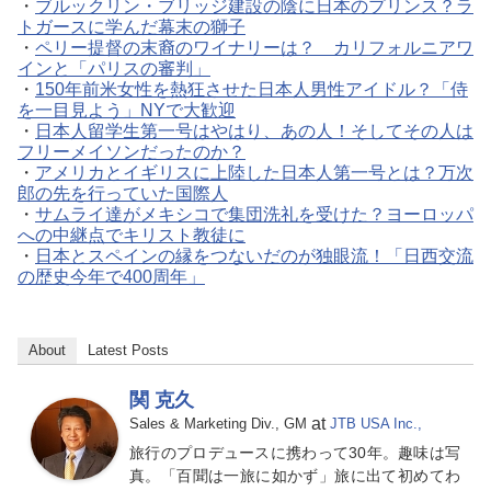
・
ブルックリン・ブリッジ建設の陰に日本のプリンス？ラ
トガースに学んだ幕末の獅子
・
ペリー提督の末裔のワイナリーは？ カリフォルニアワ
インと「パリスの審判」
・
150年前米女性を熱狂させた日本人男性アイドル？「侍
を一目見よう」NYで大歓迎
・
日本人留学生第一号はやはり、あの人！そしてその人は
フリーメイソンだったのか？
・
アメリカとイギリスに上陸した日本人第一号とは？万次
郎の先を行っていた国際人
・
サムライ達がメキシコで集団洗礼を受けた？ヨーロッパ
への中継点でキリスト教徒に
・
日本とスペインの縁をつないだのが独眼流！「日西交流
の歴史今年で400周年」
About
Latest Posts
関 克久
at
Sales & Marketing Div., GM
JTB USA Inc.,
旅行のプロデュースに携わって30年。趣味は写
真。「百聞は一旅に如かず」旅に出て初めてわ