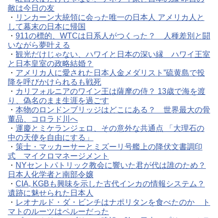
敵は今日の友
・
リンカーン大統領に会った唯一の日本人 アメリカ人と
して幕末の日本に帰国
・
911の標的、WTCは日系人がつくった？ 人種差別と闘
いながら夢叶える
・
観光だけじゃない、ハワイと日本の深い縁 ハワイ王室
と日本皇室の政略結婚？
・
アメリカ人に愛された日本人金メダリスト”硫黄島で投
降を呼びかけられるも戦死
・
カリフォルニアのワイン王は薩摩の侍？ 13歳で海を渡
り、偽名のまま生涯を過ごす
・
本物のロンドンブリッジはどこにある？ 世界最大の骨
董品、コロラド川へ
・
運慶とミケランジェロ、その意外な共通点 「大理石の
中の天使を自由にする」
・
策士・マッカーサーとミズーリ号艦上の降伏文書調印
式 マイクロマネージメント
・
NYセントパトリック教会に響いた君が代は誰のため？
日本人化学者と南部令嬢
・
CIA, KGBも興味を示した古代インカの情報システム？
遺跡に魅せられた日本人
・
レオナルド・ダ・ビンチはナポリタンを食べたのか ト
マトのルーツはペルーだった