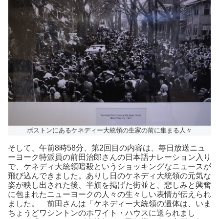
ボストンにあるケネディー大統領の生家の前に集まる人々
そして、午前8時58分、第2回目の内容は、毎日放送ニュ
ーヨーク特派員の前田治郎さんの日本語ナレーション入り
で、ケネディ大統領暗殺というショッキングなニュースが
飛び込んできました。ありし日のケネディ大統領の元気な
姿が映し出された後、半旗を掲げた街並と、悲しみと興奮
に包まれたニューヨークの人々の生々しい表情が伝えられ
ました。 前田さんは「ケネディー大統領の遺体は、いま
ちょうどワシントンのホワイト・ハウスに送られまし