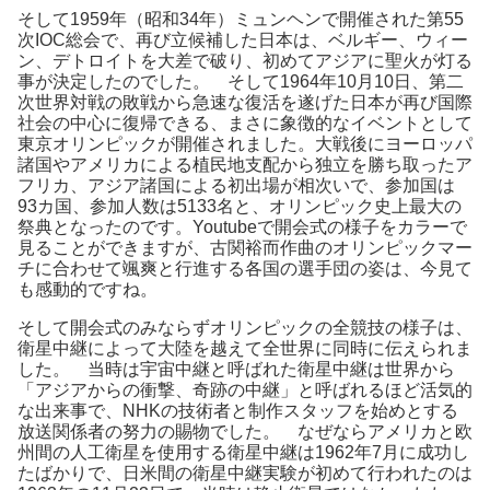
そして1959年（昭和34年）ミュンヘンで開催された第55
次IOC総会で、再び立候補した日本は、ベルギー、ウィー
ン、デトロイトを大差で破り、初めてアジアに聖火が灯る
事が決定したのでした。 そして1964年10月10日、第二
次世界対戦の敗戦から急速な復活を遂げた日本が再び国際
社会の中心に復帰できる、まさに象徴的なイベントとして
東京オリンピックが開催されました。大戦後にヨーロッパ
諸国やアメリカによる植民地支配から独立を勝ち取ったア
フリカ、アジア諸国による初出場が相次いで、参加国は
93カ国、参加人数は5133名と、オリンピック史上最大の
祭典となったのです。Youtubeで開会式の様子をカラーで
見ることができますが、古関裕而作曲のオリンピックマー
チに合わせて颯爽と行進する各国の選手団の姿は、今見て
も感動的ですね。
そして開会式のみならずオリンピックの全競技の様子は、
衛星中継によって大陸を越えて全世界に同時に伝えられま
した。 当時は宇宙中継と呼ばれた衛星中継は世界から
「アジアからの衝撃、奇跡の中継」と呼ばれるほど活気的
な出来事で、NHKの技術者と制作スタッフを始めとする
放送関係者の努力の賜物でした。 なぜならアメリカと欧
州間の人工衛星を使用する衛星中継は1962年7月に成功し
たばかりで、日米間の衛星中継実験が初めて行われたのは