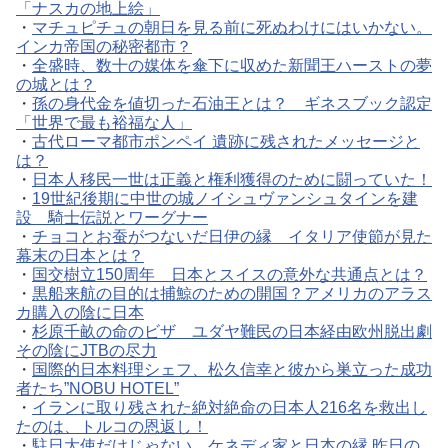
「ナスカの地上絵」
・
マチュピチュの朝日を見る前に死ぬわけにはいかない。
インカ帝国の秘密都市？
・
全盛時、数十の媒体を傘下に収めた新聞王ハーストの夢
の城とは？
・
孫の身代金を値切った石油王とは？ ギネスブック認定
「世界で最も裕福な人」
・
古代ローマ都市ポンペイ 遺跡に残されたメッセージと
は？
・
日本人移民一世は正義と権利獲得のために闘っていた！
・
19世紀後期に中世の城ノイシュヴァンシュタインを建
設 騎士伝説とワーグナー
・
チョコとお蚕がつないだ日伊の縁 イタリア使節が見た
幕末の日本とは？
・
国交樹立150周年 日本とスイスの意外な共通点とは？
・
黒船来航の目的は捕鯨のための開国？アメリカのアラス
カ購入の陰に日本
・
杉原千畝の命のビザ ユダヤ難民の日本経由欧州脱出劇
その陰にJTBの尽力
・
国際的日本料理シェフ、松久信幸と彼から巣立った成功
者たち”NOBU HOTEL”
・
イランに取り残された絶対絶命の日本人216名を救出し
たのは、トルコの恩返し！
・
駐日大使だけじゃない、ケネディ家と日本の縁 昨日の