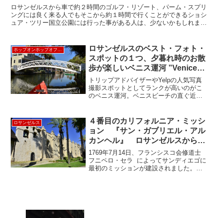
ロサンゼルスから車で約２時間のゴルフ・リゾート、パーム・スプリ
ングには良く来る人でもそこから約１時間で行くことができるショシ
ュア・ツリー国立公園には行った事がある人は、少ないかもしれませ
ん。 ジョシュア・ツリーの街からの入るWest Ent...
ロサンゼルスのベスト・フォト・
ホップオンホップオフLA
スポットの１つ、夕暮れ時のお散
歩が楽しいベニス運河 ”Venice
Canal Historic District”《ホップ
トリップアドバイザーやYelpの人気写真
オンホップオフ観光バス＝75番停
撮影スポットとしてランクが高いのがこ
のベニス運河。ベニスビーチの直ぐ近
留所》
く、写真だけ見ると「ここロサンゼルス
ですか？」と言われるような場所です
ね。ビーチパフォーマーやスケートボー
４番目のカリフォルニア・ミッシ
ロサンゼルス
ダーで賑わってるベニスビ...
ョン 『サン・ガブリエル・アル
カンヘル』 ロサンゼルスからも
近い ”Mission San Gabriel
1769年7月14日、フランシスコ会修道士
Archangel”
フニペロ・セラ によってサンディエゴに
最初のミッションが建設されました。そ
の2年後1771年にこのミッション・サンガ
ブリエルが造られました。３番目のミッ
ションであるサン・アントニオに続きモ
ンテベロ...