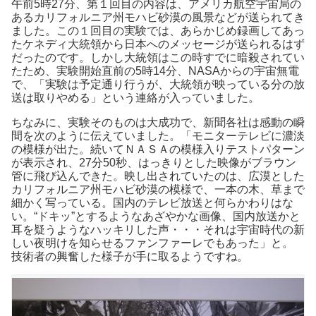
午前5時27分、第１回目の内容は、アメリカ航空宇宙局の
あるカリフォルニア州モハビ砂漠の風景などが送られてき
ました。この１回目の実験では、あらかじめ録画してあっ
たケネディ大統領から日本へのメッセージが送られるはず
だったのです。しかし大統領はこの時すでに暗殺されてい
たため、実験開始直前の5時14分、NASAからの宇宙無電
で、「実験は予定通り行うが、大統領が映っている分の放
送は取りやめる」という連絡が入っていました。
ちなみに、実験そのものは大成功で、新聞各社は感動の瞬
間を次のように伝えていました。「モニターテレビに濃淡
の模様が出た。続いてＮＡＳＡの模様入りテストパターン
が表示され、27分50秒、はっきりとした映像がブラウン
管に飛び込んできた。映し出されていたのは、広漠とした
カリフォルニア州モハビ砂漠の模様で、一本の木、草まで
細かく写っている。国内のテレビ放送と何らかわりはな
い。“ドキッ”とするようなあざやかな画像、国内放送かと
耳を疑うようなハッキリした声・・・それは宇宙時代の新
しい夜明けを知らせるファンファーレでもあった」と。
技術者の興奮した様子が手に取るようですね。