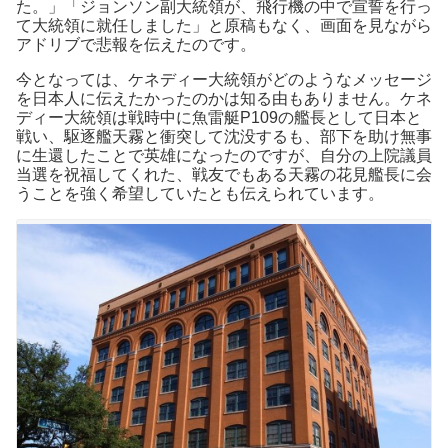
た。」「ジョンソン副大統領が、飛行機の中で宣誓を行っ
て大統領に就任しました」と原稿もなく、画面を見ながら
アドリブで悲報を伝えたのです。
今となっては、ケネディー大統領がどのようなメッセージ
を日本人に伝えたかったのかは知る由もありません。ケネ
ディー大統領は戦時中に魚雷艇P109の艦長として日本と
戦い、駆逐艦天霧と衝突して沈没するも、部下を助け無事
に生還したことで英雄になったのですが、自分の上院議員
当選を祝福してくれた、戦友でもある天霧の花見艦長に会
うことを強く希望していたとも伝えられています。