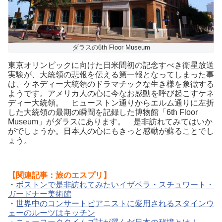
ダラスの6th Floor Museum
東京オリンピックに向けた日米間初の記念すべき衛星放送
実験が、大統領の悲報を伝える第一報となってしまった事
は、ケネディー大統領のドラマチックな生き様を象徴する
ようです。アメリカ人の心に今なお感動を呼び起こすケネ
ディー大統領。 ヒューストン通りからエルム通りに左折
した大統領の最期の瞬間を記録した博物館「6th Floor
Museum」がダラスにあります。 是非訪れてみてはいか
がでしょうか。日本人の心にもきっと感動が蘇ることでし
ょう。
【関連記事：旅のエスプリ】
・
ボストンで是非訪れてみたいイザベラ・スチュワート・
ガードナー美術館
・
世界中のコンサートピアニストに愛用されるスタインウ
ェーのルーツはキッチン