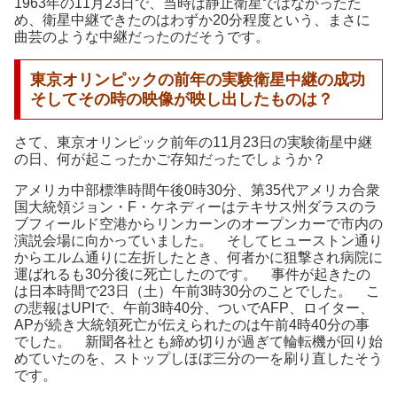
1963年の11月23日で、当時は静止衛星ではなかったた
め、衛星中継できたのはわずか20分程度という、まさに
曲芸のような中継だったのだそうです。
東京オリンピックの前年の実験衛星中継の成功
そしてその時の映像が映し出したものは？
さて、東京オリンピック前年の11月23日の実験衛星中継
の日、何が起こったかご存知だったでしょうか？
アメリカ中部標準時間午後0時30分、第35代アメリカ合衆
国大統領ジョン・F・ケネディーはテキサス州ダラスのラ
ブフィールド空港からリンカーンのオープンカーで市内の
演説会場に向かっていました。 そしてヒューストン通り
からエルム通りに左折したとき、何者かに狙撃され病院に
運ばれるも30分後に死亡したのです。 事件が起きたの
は日本時間で23日（土）午前3時30分のことでした。 こ
の悲報はUPIで、午前3時40分、ついでAFP、ロイター、
APが続き大統領死亡が伝えられたのは午前4時40分の事
でした。 新聞各社とも締め切りが過ぎて輪転機が回り始
めていたのを、ストップしほぼ三分の一を刷り直したそう
です。