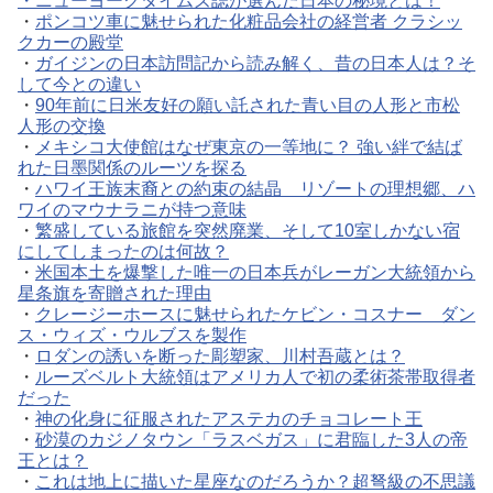
・
ニューヨークタイムズ誌が選んだ日本の秘境とは！
・
ポンコツ車に魅せられた化粧品会社の経営者 クラシッ
クカーの殿堂
・
ガイジンの日本訪問記から読み解く、昔の日本人は？そ
して今との違い
・
90年前に日米友好の願い託された青い目の人形と市松
人形の交換
・
メキシコ大使館はなぜ東京の一等地に？ 強い絆で結ば
れた日墨関係のルーツを探る
・
ハワイ王族末裔との約束の結晶 リゾートの理想郷、ハ
ワイのマウナラニが持つ意味
・
繁盛している旅館を突然廃業、そして10室しかない宿
にしてしまったのは何故？
・
米国本土を爆撃した唯一の日本兵がレーガン大統領から
星条旗を寄贈された理由
・
クレージーホースに魅せられたケビン・コスナー ダン
ス・ウィズ・ウルブスを製作
・
ロダンの誘いを断った彫塑家、川村吾蔵とは？
・
ルーズベルト大統領はアメリカ人で初の柔術茶帯取得者
だった
・
神の化身に征服されたアステカのチョコレート王
・
砂漠のカジノタウン「ラスベガス」に君臨した3人の帝
王とは？
・
これは地上に描いた星座なのだろうか？超弩級の不思議