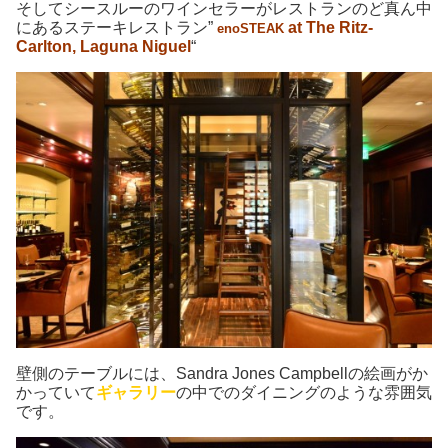
そしてシースルーのワインセラーがレストランのど真ん中
にあるステーキレストラン”
at The Ritz-
enoSTEAK
Carlton, Laguna Niguel
“
壁側のテーブルには、Sandra Jones Campbellの絵画がか
かっていて
ギャラリー
の中でのダイニングのような雰囲気
です。