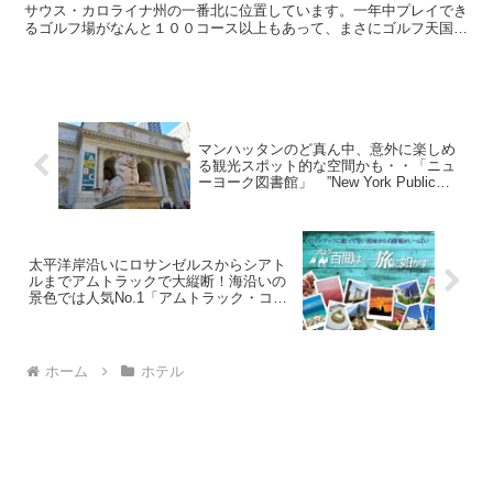
サウス・カロライナ州の一番北に位置しています。一年中プレイでき
るゴルフ場がなんと１００コース以上もあって、まさにゴルフ天国。
ゴルフだけではなく、ミニ・テーマパークや新鮮な魚介類を...
マンハッタンのど真ん中、意外に楽しめ
る観光スポット的な空間かも・・「ニュ
ーヨーク図書館」 ”New York Public
Library”
太平洋岸沿いにロサンゼルスからシアト
ルまでアムトラックで大縦断！海沿いの
景色では人気No.1「アムトラック・コー
スト・スターライト号」の2日間の
旅 ‘‘Coast Starlight‘‘
ホーム
ホテル