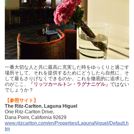
一番大切な人と共に最高に充実した時をゆっくりと過ごす
場所そして、それを提供するためにどうしたら自然に、そ
して最もさりげなくできるのか。これを徹底的に追求した
のがここ、
「リッツカールトン・ラグナニゲル」
ではない
でしょうか？
【参照サイト】
The Ritz-Carlton, Laguna Higuel
One Ritz-Carlton Drive,
Dana Point, California 92629
www.ritzcarlton.com/en/Properties/LagunaNiguel/Default.h
tm