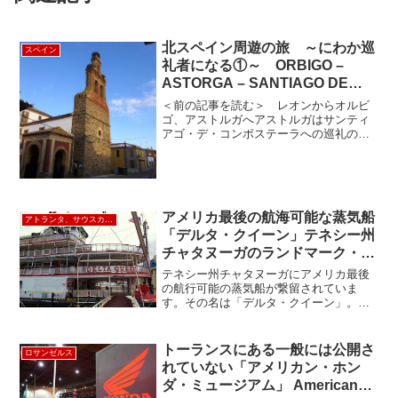
北スペイン周遊の旅 ～にわか巡
スペイン
礼者になる①～ ORBIGO –
ASTORGA – SANTIAGO DE
COMPOSTELA
＜前の記事を読む＞ レオンからオルビ
ゴ、アストルガへアストルガはサンティ
アゴ・デ・コンポステーラへの巡礼の人
の通り道として賑わった町です。大聖堂
と誰も住むことがなかったガウディが作
った司教館があります。ツアー行程で
は、巡礼の道を2km程歩く...
アメリカ最後の航海可能な蒸気船
アトランタ、サウスカロライナ、南部
「デルタ・クイーン」テネシー州
チャタヌーガのランドマーク・ホ
テル
テネシー州チャタヌーガにアメリカ最後
の航行可能の蒸気船が繋留されていま
す。その名は「デルタ・クイーン」。昨
年の１１月にファンドレイズのために実
際にテネシー川をパドルをゆっくり動か
して航海しました。デルタ・クリーンは
トーランスにある一般には公開さ
ロサンゼルス
普段はホテルになっているん...
れていない「アメリカン・ホン
ダ・ミュージアム」 American