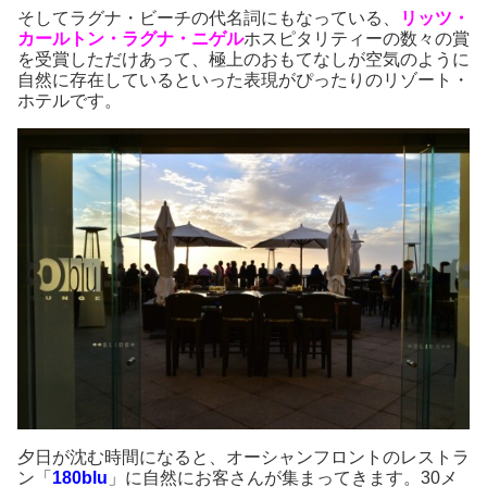
そしてラグナ・ビーチの代名詞にもなっている、
リッツ・
カールトン・ラグナ・ニゲル
ホスピタリティーの数々の賞
を受賞しただけあって、極上のおもてなしが空気のように
自然に存在しているといった表現がぴったりのリゾート・
ホテルです。
夕日が沈む時間になると、オーシャンフロントのレストラ
ン「
180blu
」に自然にお客さんが集まってきます。30メ