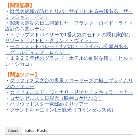
【関連記事】
・
歴代大統領が訪れたリバーサイドにある由緒ある「ザ・
ミッション・イン」
・
関東大震災の日に開業した、フランク・ロイド・ライト
設計の帝国ホテル
・
トリップアドバイザーで1番人気のセドナの隠れ家的な
リゾート『アドビ・グランド・ヴィラ』
・
モニュメントバレー・ナバホ・トライバル公園内ある
「グールディング・ロッジ」
・
１９２０年代のグランド・ホテルの面影を残す「ヒルト
ン・シカゴ」
【関連ツアー】
・
グリフィス天文台の夜景とローリーズの極上プライムリ
ブのディナー
・
カリフォルニア・ワイナリー見学とテメキュラ・ツアー
・
ロサンゼルス１日観光（映画ロケ地つき）
・
ハリウッドスター豪邸めぐりツアー
・
グランドキャニオン1日観光（ロサンゼルス発）
About
Latest Posts