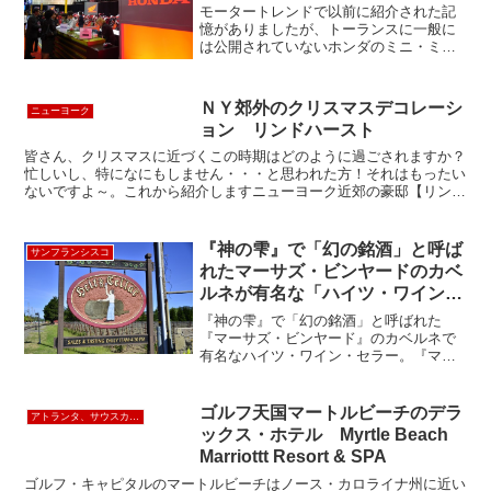
Honda Museum
モータートレンドで以前に紹介された記
憶がありましたが、トーランスに一般に
は公開されていないホンダのミニ・ミュ
ージアムがあります。いろんなPRのイベ
ントなどで使われるそうで、今回はサウ
スベイのJBA(Japanese Business Ass...
ＮＹ郊外のクリスマスデコレーシ
ニューヨーク
ョン リンドハースト
皆さん、クリスマスに近づくこの時期はどのように過ごされますか？
忙しいし、特になにもしません・・・と思われた方！それはもったい
ないですよ～。これから紹介しますニューヨーク近郊の豪邸【リンド
ハースト・キャッスル】は、そんなちょっとした癒されるお...
『神の雫』で「幻の銘酒」と呼ば
サンフランシスコ
れたマーサズ・ビンヤードのカベ
ルネが有名な「ハイツ・ワイン・
セラーズ」 ”Heitz Wine
『神の雫』で「幻の銘酒」と呼ばれた
Cellars”
『マーサズ・ビンヤード』のカベルネで
有名なハイツ・ワイン・セラー。『マー
サズ・ヴィンヤード』と『ベラ・オーク
ス・ヴィンヤード』の２つの伝説的な畑
の生産量は非常に少なく希少価値となっ
ゴルフ天国マートルビーチのデラ
アトランタ、サウスカロライナ、南部
ています。ジョー・ハイツ氏...
ックス・ホテル Myrtle Beach
Marriottt Resort & SPA
ゴルフ・キャピタルのマートルビーチはノース・カロライナ州に近い