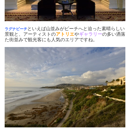
といえば山並みがビーチへと迫った素晴らしい
ラグナビーチ
景観と、アーティストの
アトリエ
や
ギャラリー
の多い洒落
た街並みで観光客にも人気のエリアですね。