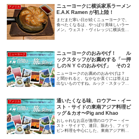
ト用専門店としてある「Desert Club ...
ニューヨークに横浜家系ラーメン
アメリカ
E.A.K Ramen が初上陸！
まだまだ寒い日が続くニューヨークで、
食べたくなるは、やっぱり美味しいラー
メン。ウェスト・ヴィレッジに横浜生ま
れの家系ラーメンが食べられるお店があ
ると聞いて行ってきました。空前のラー
メンブームのニューヨークでも、家系ラ
ーメンを提供するのはこの...
ニューヨークのおみやげ！ ル
ニューヨーク
ックスタッフがお薦めする「一押
しのＮＹＣのおみやげ」 その２
ニューヨークのお薦めのおみやげは？
と聞かれると、なかなか直ぐには答えは
出ないものですね。ルック・スタッフに
自分が買って帰る土産を紹介してもらい
ました。 SABONのボディ・ローショ
ン日本でも大人気のボディケア・コスメ
通いたくなる味、ロウアー・イー
アメリカ
ショップ、ＳＡＢＯＮ...
スト・サイドの東南アジア料理ピ
ッグ＆カオ〜Pig and Khao
おしゃれなお店が激増のロウアー・イー
スト・サイドで、連日、賑わう、フィリ
ピン料理を中心にした、東南アジア料理
店ピッグ＆カオ（Pig and Khao） を紹介