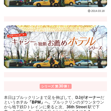
2014.03.18
30
シリーズ 第
弾！
本日はブルックリンまで足を伸ばして、
DJがオーナー
だ
という
ホテル
「BPM」
へ。ブルックリンのダウンタウン
から地下鉄Dトレインに乗ると次、
36th Street
駅で下