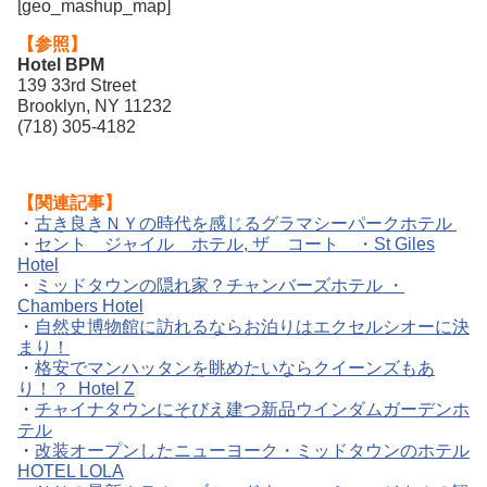
[geo_mashup_map]
【参照】
Hotel BPM
139 33rd Street
Brooklyn, NY 11232
(718) 305-4182
【関連記事】
・
古き良きＮＹの時代を感じるグラマシーパークホテル
・
セント ジャイル ホテル, ザ コート ・St Giles
Hotel
・
ミッドタウンの隠れ家？チャンバーズホテル ・
Chambers Hotel
・
自然史博物館に訪れるならお泊りはエクセルシオーに決
まり！
・
格安でマンハッタンを眺めたいならクイーンズもあ
り！？ Hotel Z
・
チャイナタウンにそびえ建つ新品ウインダムガーデンホ
テル
・
改装オープンしたニューヨーク・ミッドタウンのホテル
HOTEL LOLA