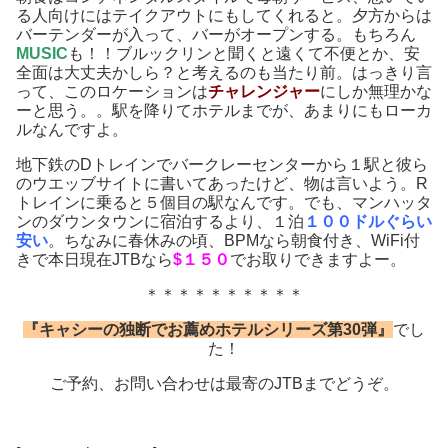
る人向けにはテイクアウトにもしてくれると。夕方からは
バーテンダーが入って、バーがオープンする。もちろん
MUSIC
も！！ブルックリンと聞くと遠くて不便とか、安
全面は大丈夫かしら？と考えるのも当たり前。はっきり言
って、このロケーションは
チャレンジャー
にしか無理かな
ーと思う。。駅を降りてホテルまでが、あまりにもローカ
ルなんですよ。
地下鉄のDトレインでバークレーセンターから１駅と彼ら
のウエッブサイトに書いてあったけど、物は言いよう。R
トレインに乗ると５個目の駅なんです。でも、マンハッタ
ンのダウンタウンに宿泊するより、１泊
１００ドルぐらい
安い
。ちなみに春休みの頃、BPMなら朝食付き、WiFi付
きで本日現在JTBなら
$１５０
でお取りできますよー。
＊＊＊＊＊＊＊＊＊＊
『キャシーの独断でお薦めホテルシリーズ第30弾』
でし
た！
ご予約、お問い合わせは最寄のJTBまでどうぞ。