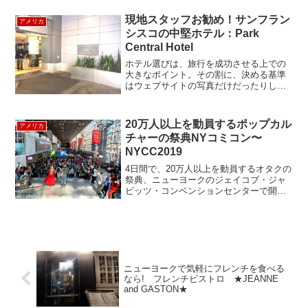
します。ここは、アメリカの人気料理番
組のトップシェフに出演して有名になっ
現地スタッフお勧め！サンフラン
アメリカ
た女性シェ...
シスコの中堅ホテル：Park
Central Hotel
ホテル選びは、旅行を成功させる上での
大きなポイント。その割に、決める基準
はウェブサイトの写真だけだったりし
て、結構ギャンブル要素高いんですよ
ね。と言う訳で、本日は数あるサンフラ
ンシスコのホテルの中で、現地の物価
20万人以上を動員するポップカル
アメリカ
感、観光時の足回り等を熟知して...
チャーの祭典NYコミコン〜
NYCC2019
4日間で、20万人以上を動員するオタクの
祭典、ニューヨークのジェイコブ・ジャ
ビッツ・コンベンションセンターで開催
されたニューヨーク・コミコン
（NYCC）に行ってきました。前回紹介
した、サンディエゴ・コミコンと同様
に、アニメや映画、漫画などの...
ニューヨークで気軽にフレンチを食べる
なら! フレンチビストロ ★JEANNE
and GASTON★