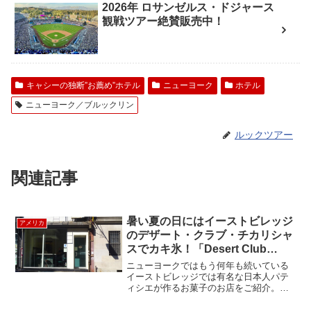
2026年 ロサンゼルス・ドジャース
観戦ツアー絶賛販売中！
キャシーの独断”お薦め”ホテル
ニューヨーク
ホテル
ニューヨーク／ブルックリン
ルックツアー
関連記事
暑い夏の日にはイーストビレッジ
アメリカ
のデザート・クラブ・チカリシャ
スでカキ氷！「Desert Club
ChicaLicious」
ニューヨークではもう何年も続いている
イーストビレッジでは有名な日本人パテ
ィシエが作るお菓子のお店をご紹介。ゆ
っくり座ってオーダーして食べるデザー
ト・バー「ChikaLicious」と、テイクアウ