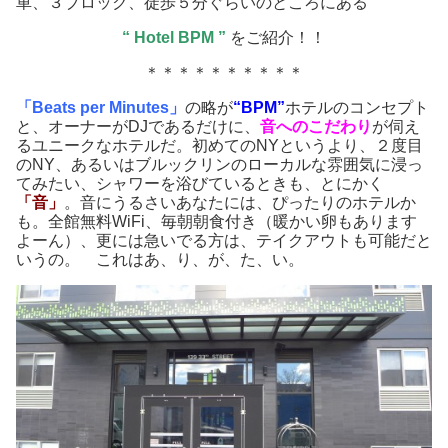
車、３ブロック、徒歩５分ぐらいのところにある
“ Hotel BPM ”
をご紹介！！
＊＊＊＊＊＊＊＊＊＊
「Beats per Minutes」
の略が
“
BPM”
ホテルのコンセプト
と、オーナーがDJであるだけに、
音へのこだわり
が伺え
るユニークなホテルだ。初めてのNYというより、２度目
のNY、あるいはブルックリンのローカルな雰囲気に浸っ
てみたい、シャワーを浴びているときも、とにかく
「音」
。音にうるさいあなたには、ぴったりのホテルか
も。全館無料WiFi、毎朝朝食付き（暖かい卵もあります
よーん）、更には急いでる方は、テイクアウトも可能だと
いうの。 これはあ、り、が、た、い。