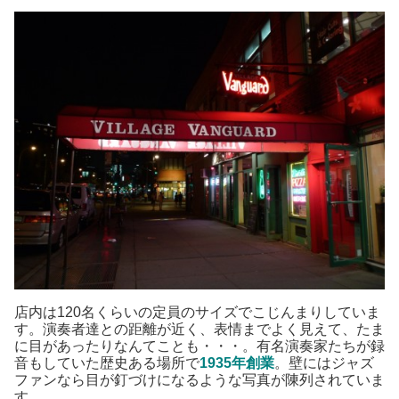
店内は120名くらいの定員のサイズでこじんまりしていま
す。演奏者達との距離が近く、表情までよく見えて、たま
に目があったりなんてことも・・・。有名演奏家たちが録
音もしていた歴史ある場所で
1935年創業
。壁にはジャズ
ファンなら目が釘づけになるような写真が陳列されていま
す。