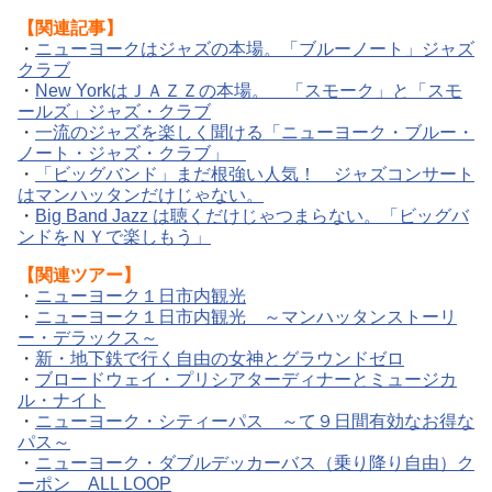
【関連記事】
・
ニューヨークはジャズの本場。「ブルーノート」ジャズ
クラブ
・
New YorkはＪＡＺＺの本場。 「スモーク」と「スモ
ールズ」ジャズ・クラブ
・
一流のジャズを楽しく聞ける「ニューヨーク・ブルー・
ノート・ジャズ・クラブ」
・
「ビッグバンド」まだ根強い人気！ ジャズコンサート
はマンハッタンだけじゃない。
・
Big Band Jazz は聴くだけじゃつまらない。「ビッグバ
ンドをＮＹで楽しもう」
【
関連ツアー】
・
ニューヨーク１日市内観光
・
ニューヨーク１日市内観光 ～マンハッタンストーリ
ー・デラックス～
・
新・地下鉄で行く自由の女神とグラウンドゼロ
・
ブロードウェイ・プリシアターディナーとミュージカ
ル・ナイト
・
ニューヨーク・シティーパス ～て９日間有効なお得な
パス～
・
ニューヨーク・ダブルデッカーバス（乗り降り自由）ク
ーポン ALL LOOP