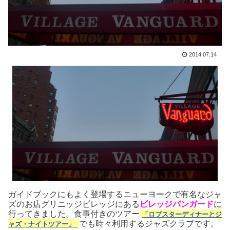
2014.07.14
ガイドブックにもよく登場するニューヨークで有名なジャ
ズのお店グリニッジビレッジにある
ビレッジバンガード
に
行ってきました。食事付きのツアー
「ロブスターディナーとジ
でも時々利用するジャズクラブです。
ャズ・ナイトツアー」