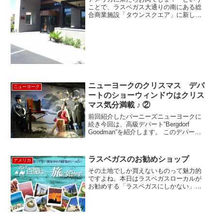
ことで、ラスベガス大通りの南にある総
合商業施設「タウンスクエア」に新しく
オープンした「Fleming’s Prime
Steakhouse & Wine Bar（フレミング
ス）」に行ってきました。 「フレ...
ニューヨークのクリスマス デパ
ニューヨーク
ートのショーウィンドウはクリス
マス気分満載 ♪ ②
前回紹介したバーニーズニューヨークに
続き今回は、高級デパート“Bergdorf
Goodman”を紹介します。 このデパート
のショーウィンドウのアイデアにはいつ
も驚かされます。今年9月8日にあったフ
ァッションナイトではウインドウの中に
ラスベガスのお勧めショップ
アメリカ
生身の...
その土地でしか買えないものって魅力的
ですよね。本日はラスベガスローカルが
お勧めする「ラスベガスにしかない」の
グッズ、ショップをご紹介します。ホノ
ルルクッキーカンパニー（リンクプロム
ナード内）ハワイのお土産として有名な