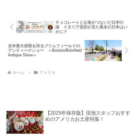
パイナップルの形のショー...
チョコレートとお蚕がつないだ日伊の
縁 イタリア使節が見た幕末の日本はい
かに？
全米最大規模を誇るブリムフィールドの
アンティークショー ＝Boston/Brimfield
Antique Show＝
ホーム
アメリカ
【2025年保存版】現地スタッフおすす
めのアメリカお土産特集！