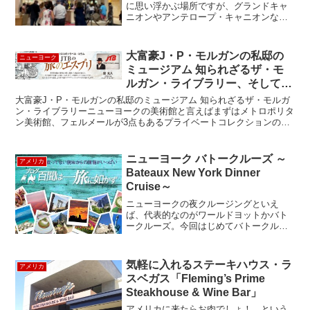
に思い浮かぶ場所ですが、グランドキャ
ニオンやアンテロープ・キャニオンなど
大自然の観光のゲートウェイとして宿泊
される方も多いと思います。そんな中、
とても華やかな世界的パフォーマンス集
大富豪J・P・モルガンの私邸の
ニューヨーク
団「シルク・ドゥ・...
ミュージアム 知られざるザ・モ
ルガン・ライブラリー、そしてジ
キル島での秘密会議とは？
大富豪J・P・モルガンの私邸のミュージアム 知られざるザ・モルガ
ン・ライブラリーニューヨークの美術館と言えばまずはメトロポリタ
ン美術館、フェルメールが3点もあるプライベートコレクションのフ
リックコレクション、螺旋系の建物で有名なグッゲンハイ...
ニューヨーク バトークルーズ ～
アメリカ
Bateaux New York Dinner
Cruise～
ニューヨークの夜クルージングといえ
ば、代表的なのがワールドヨットかバト
ークルーズ。今回はじめてバトークルー
ズに乗る機会をえたので、おでかけして
きました。あいにくの天気でしたが、窓
の大きなつくりは、雨さえも余興に変え
気軽に入れるステーキハウス・ラ
アメリカ
てしまうので不思議。船内は...
スベガス「Fleming’s Prime
Steakhouse & Wine Bar」
アメリカに来たらお肉でしょ！ という