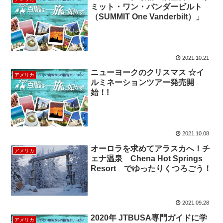
ミット・ワン・バンダービルト
（SUMMIT One Vanderbilt）」
2021.10.21
ニューヨークのクリスマス ☆イ
アメリカ
ルミネーションツアー発売開
始！!
2021.10.08
オーロラを求めてアラスカへ！チ
アメリカ
ェナ温泉 Chena Hot Springs
Resort でゆったりくつろごう！
2021.09.28
2020年 JTBUSA専門ガイドに学
アメリカ