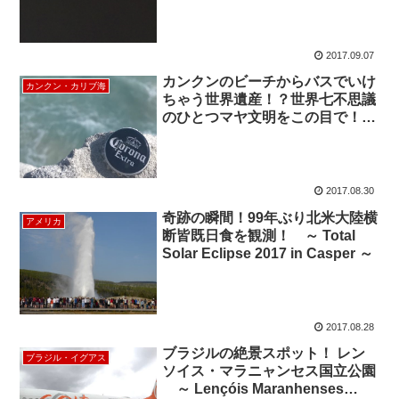
2017.09.07
カンクンのビーチからバスでいけ
カンクン・カリブ海
ちゃう世界遺産！？世界七不思議
のひとつマヤ文明をこの目で！
Mexico Cancun Optional Tour
2017.08.30
奇跡の瞬間！99年ぶり北米大陸横
アメリカ
断皆既日食を観測！ ～ Total
Solar Eclipse 2017 in Casper ～
2017.08.28
ブラジルの絶景スポット！ レン
ブラジル・イグアス
ソイス・マラニャンセス国立公園
～ Lençóis Maranhenses