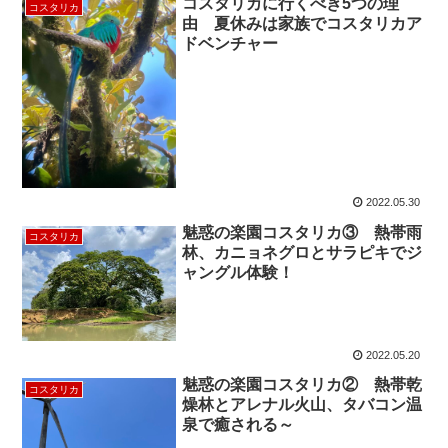
コスタリカに行くべき5つの理
コスタリカ
由 夏休みは家族でコスタリカア
ドベンチャー
2022.05.30
魅惑の楽園コスタリカ③ 熱帯雨
コスタリカ
林、カニョネグロとサラピキでジ
ャングル体験！
2022.05.20
魅惑の楽園コスタリカ② 熱帯乾
コスタリカ
燥林とアレナル火山、タバコン温
泉で癒される～