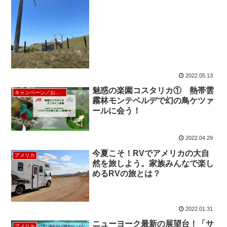
2022.05.13
魅惑の楽園コスタリカ① 熱帯雲
キャンペーン／お得な割引情報
霧林モンテベルデで幻の鳥ケツァ
ールに会う！
2022.04.29
今夏こそ！RVでアメリカの大自
アメリカ
然を旅しよう。家族みんなで楽し
めるRVの旅とは？
2022.01.31
ニューヨーク最新の展望台！「サ
アメリカ