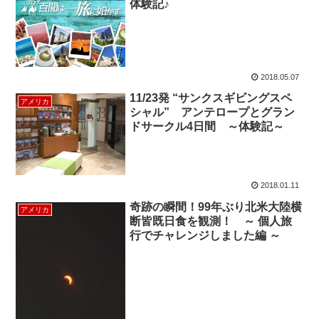
体験記♪
2018.05.07
11/23発 “サンクスギビングスペ
アメリカ
シャル” アンテロープとグラン
ドサークル4日間 ～体験記～
2018.01.11
奇跡の瞬間！99年ぶり北米大陸横
アメリカ
断皆既日食を観測！ ～ 個人旅
行でチャレンジしました編 ～