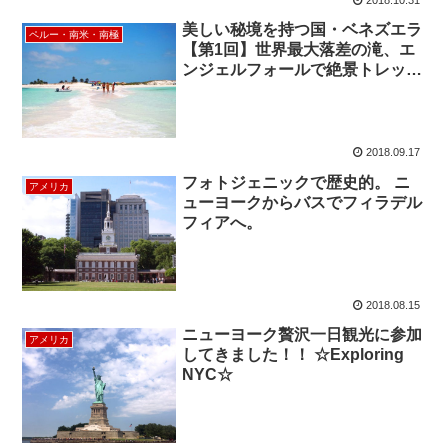
美しい秘境を持つ国・ベネズエラ
ペルー・南米・南極
【第1回】世界最大落差の滝、エ
ンジェルフォールで絶景トレッキ
ング
2018.09.17
フォトジェニックで歴史的。 ニ
アメリカ
ューヨークからバスでフィラデル
フィアへ。
2018.08.15
ニューヨーク贅沢一日観光に参加
アメリカ
してきました！！ ☆Exploring
NYC☆