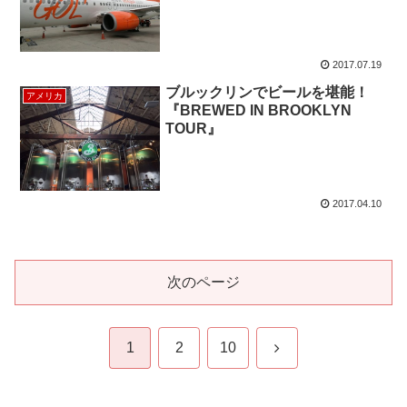
National Park ～
2017.07.19
ブルックリンでビールを堪能！
アメリカ
『BREWED IN BROOKLYN
TOUR』
2017.04.10
次のページ
次
1
2
10
へ