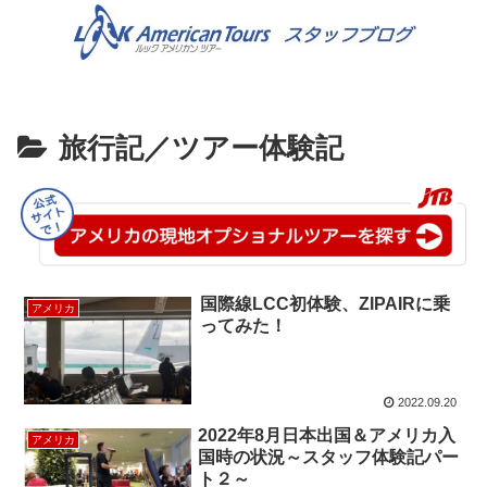
旅行記／ツアー体験記
国際線LCC初体験、ZIPAIRに乗
アメリカ
ってみた！
2022.09.20
2022年8月日本出国＆アメリカ入
アメリカ
国時の状況～スタッフ体験記パー
ト２～