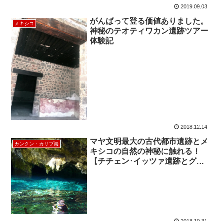
2019.09.03
がんばって登る価値ありました。
メキシコ
神秘のテオティワカン遺跡ツアー
体験記
2018.12.14
マヤ文明最大の古代都市遺跡とメ
カンクン・カリブ海
キシコの自然の神秘に触れる！
【チチェン･イッツァ遺跡とグラ
ンセノーテ】
2018.10.31