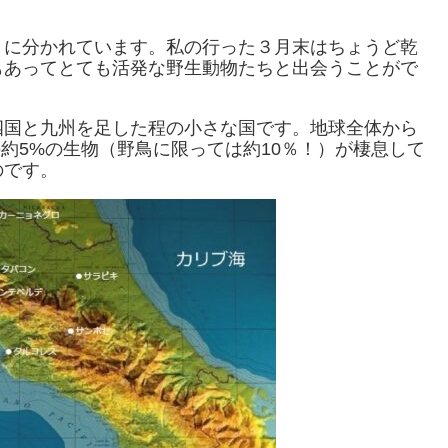
1月）に分かれています。私の行った３月末はちょうど乾
もあってとても活発な野生動物たちと出会うことがで
四国と九州を足した程の小さな国です。地球全体から
の約5%の生物（野鳥に限っては約10％！）が棲息して
のです。