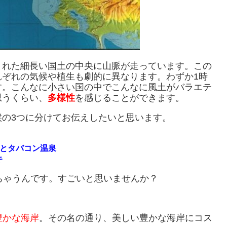
まれた細長い国土の中央に山脈が走っています。この
れぞれの気候や植生も劇的に異なります。わずか1時
す。こんなに小さい国の中でこんなに風土がバラエテ
思うくらい、
多様性
を感じることができます。
の3つに分けてお伝えしたいと思います。
火山とタバコン温泉
キ
ちゃうんです。すごいと思いませんか？
h＝豊かな海岸
。その名の通り、美しい豊かな海岸にコス