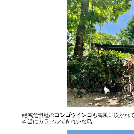
絶滅危惧種の
コンゴウインコ
も海風に吹かれ
本当にカラフルできれいな鳥。