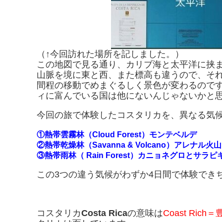
（↑今回訪れた場所を記しました。）
この地図で見る通り、カリブ海と太平洋に挟
山脈を境に東と西、また標高も違うので、そ
間程の移動でめまぐるしく景色が変わるので
ィに富んでいる国は他にないんじゃないかと
今回の旅で体験したコスタリカを、異なる気候
①熱帯雲霧林（
Cloud Forest）モンテベルデ
②熱帯乾燥林（Savanna & Volcano）アレナル
③熱帯雨林（ Rain Forest）カニョネグロとサラピ
この3つの違う気候がわずか4日間で体験でき
コスタリカ
Costa Rica
の意味は
Coast Ric