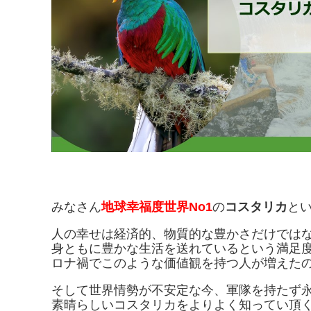
みなさん
地球幸福度世界No1
の
コスタリカ
と
人の幸せは経済的、物質的な豊かさだけでは
身ともに豊かな生活を送れているという満足
ロナ禍でこのような価値観を持つ人が増えた
そして世界情勢が不安定な今、軍隊を持たず
素晴らしいコスタリカをよりよく知ってい頂