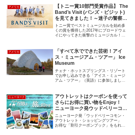
【トニー賞10部門受賞作品】 The
アメリカ
Band’s Visit (バンズ・ビジット)
を見てきました！～迷子の警察音
楽隊～
トニー賞でベストミュージカルを始め多
くの賞を獲得した2017年にブロードウェ
イにやってきた衝撃のミュージカル！オ
リジナルは英題 The Band's Visit 邦題
は『迷子の警察音楽隊』です。2017年10
月7日スタートしたまだまだ新し...
「すべて氷でできた芸術！アイ
アメリカ
ス・ミュージアム・ツアー」 Ice
Museum
チェナ・ホットスプリングス・リゾート
でお申し込みできる「アイス・ミュージ
アム・ツアー」（英語）に参加しまし
た。このアイス・ミュージアムは世界最
大の氷の博物館でツアーでないと中に入
ることはできません。毎日11:00am、
アウトレットはクーポンを使って
ニューヨーク
13:00pm、15:...
さらにお得に買い物をEnjoy！
ニューヨーク発ウッドベリーコモ
ン・アウトレットツアー
ニューヨーク発「ウッドベリーコモン・
アウトレット・ショッピングツアー」
お得な「割引クーポンブック」をもれな
くプレゼント！さらにお得にショッピン
グをお楽しみいただけます。AIX Armani