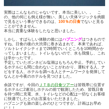
実際はこんなものじゃないです。本当に美しい。。 こ
の、他の何にも例え様が無い、美しい天体マジックを肉眼
で見るという事ができるのは、
100％の日食
でないと見る
ことができません。
本当に貴重な体験をしたなと思いました。
しかし、すばらしい体験の後には
ハプニング
はつきもので
すね。日食の後の大渋滞に巻き込まれて、本来であれば、
ソルトレイクシティまで2時間でいくところを10時間かか
ってしまいました。トイレもないので、水も我慢し、これ
は辛かったです。
予定していたボンネビル塩湖はもちろん中止。予約してい
るホテルにも間に合わないことがわかり、運転する人、ナ
ビをする人、ホテルを調べる人とチームワークを発揮して
なんとか今夜のホテルを見つけました。
余談ですが、今回の
ＪＴＢの日食ツアー
は皆既帯に位置す
るホテルに2連泊しホテルの前で観測したため、皆既日食
を待つ間に充電、水、トイレなどの心配は一切なくお客様
に快適でしたとのお言葉をいただきました。
ハプニングも旅の楽しみのひとつですが、計画はお早め
に！！