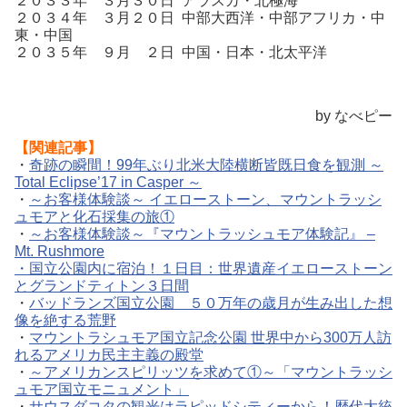
２０３３年 ３月３０日 アラスカ・北極海
２０３４年 ３月２０日 中部大西洋・中部アフリカ・中
東・中国
２０３５年 ９月 ２日 中国・日本・北太平洋
by なべピー
【関連記事】
・
奇跡の瞬間！99年ぶり北米大陸横断皆既日食を観測 ～
Total Eclipse’17 in Casper ～
・
～お客様体験談～ イエローストーン、マウントラッシ
ュモアと化石採集の旅①
・
～お客様体験談～『マウントラッシュモア体験記』 –
Mt. Rushmore
・
国立公園内に宿泊！１日目：世界遺産イエローストーン
とグランドティトン３日間
・
バッドランズ国立公園 ５０万年の歳月が生み出した想
像を絶する荒野
・
マウントラシュモア国立記念公園 世界中から300万人訪
れるアメリカ民主主義の殿堂
・
～アメリカンスピリッツを求めて①～「マウントラッシ
ュモア国立モニュメント」
・
サウスダコタの観光はラピッドシティーから！歴代大統