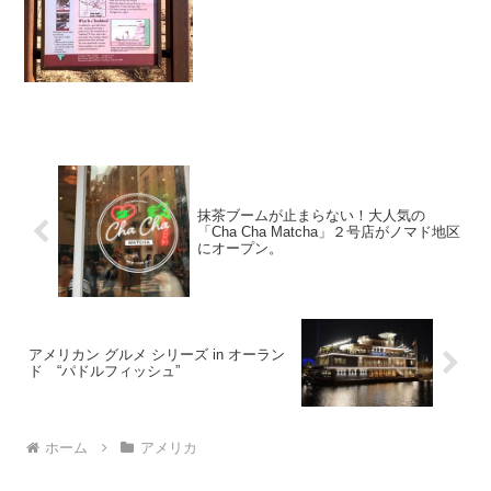
状から「グランド・ステアケース」と呼
んでいます。この気の遠くなるような年
月をかけて造られた壮大な...
抹茶ブームが止まらない！大人気の
「Cha Cha Matcha」２号店がノマド地区
にオープン。
アメリカン グルメ シリーズ in オーラン
ド “パドルフィッシュ”
ホーム
アメリカ