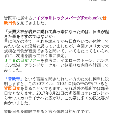
皆既帯に属する
アイダホ州
レックスバーグ
(Rexburg)
で
皆
既日食
を見てきました。
「天照大神が岩戸に隠れて真っ暗になったのは、日食が起
きた事をさすのではないか」
昔に何かの本で、それを読んでから日食をいつか体験して
みたいなぁと漠然と思っていましたが、今回アメリカで大
規模な日食が観測できると聞いて、いてもたってもいられ
ずに、友達を誘って行く事に決定。
ＪＴＢの日食ツアー
を参考に、イエローストーン、ボンネ
ビル塩湖、グランドサークル と欲張りな内容を計画して
みました。
「皆既帯」
という言葉を聞きなれない方のために簡単に説
明しますと、この70マイル、110キロ幅の帯の中にいると
皆既日食
を見ることができます。それ以外の場所では部分
日食となります。2017年8月21日の皆既帯はオレゴン州か
らサウスカロライナへと広がり、この帯に多くの観光客が
向かいました。
皆既日食を肉眼で見ると言う体験は初めてです。