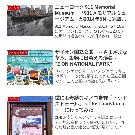
Exchange, Anne Klein, ...
ニューヨーク 911 Memorial
アメリカ
Museum 「911メモリアルミュ
ージアム」が2014年5月に完成し
ました。
911 Memorial Museumが2014年5月15日
にオープンしました。5/15から5/20まで
の期間は遺族の方々が招待され一般公開
は5月21日でしたが、すでに30万人以上の
方々が訪れています。慰霊場プールの奥
に見えるのがミュージア...
ザイオン国立公園 ～さまざまな
アメリカ大自然
草木、動物に出会える渓谷～
“ZION NATIONAL PARK”
ザイオン国立公園 ザイオン国立公園は
1919年、ユタ州に最初にできた国立公園
です。この公園の特徴は長さ15マイル
（24km）、深さ0.5マイル（800m）のザ
イオン渓谷で、ノールフォーク・バージ
ン川によって、赤く日に焼けた砂岩が侵
世にも奇妙なキノコ岩群「トッド
アメリカ
食されたも...
ストゥール」～The Toadstools
～ に行ってみた！
ユタ州南部からアリゾナ州北部にかけ
て、地殻変動により緩やかに傾斜し、平
らな地と崖が連なる地形が広がっていま
す。それがまるで巨大な階段のような形