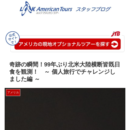
奇跡の瞬間！99年ぶり北米大陸横断皆既日
食を観測！ ～ 個人旅行でチャレンジし
ました編 ～
アメリカ