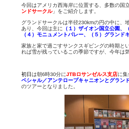
今回はアメリカ西海岸に位置する、多数の国
ンドサークル
」をご紹介します。
グランドサークルは半径230kmの円の中に、
あり、今回は主に
（１）ザイオン国立公園、
（４）モニュメントバレー、（５）グランド
家族と家で過ごすサンクスギビングの時期と
れば雪が残っているこの季節ですが、今年は
初日
は朝6時30分に
JTBロサンゼルス支店
に集
ペシャル／アンテロープキャニオンとグランド
のツアーとなりました。