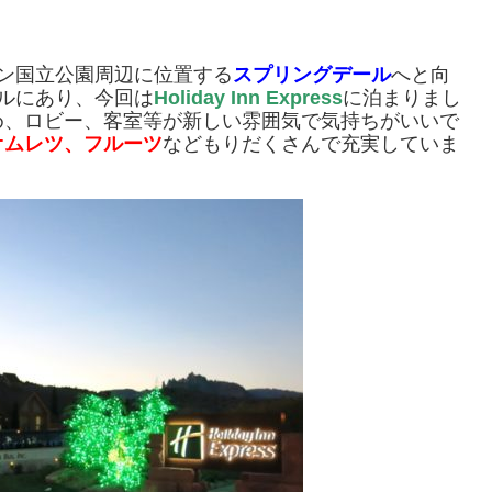
ン国立公園周辺に位置する
スプリングデール
へと向
ルにあり、今回は
Holiday Inn Express
に泊まりまし
め、ロビー、客室等が新しい雰囲気で気持ちがいいで
オムレツ、フルーツ
などもりだくさんで充実していま