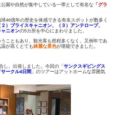
立公園や自然が集中している一帯として有名な
「グラ
地球46億年の歴史を体感できる有名スポットが数多く
（２）ブライスキャニオン、（３）アンテロープ、
キャニオン
の5カ所を中心にまわりました。
いうこともあり、観光客も然程多くなく、又例年であ
気温が高くとても
綺麗な景色
が堪能できました。
合し、出発しました。今回の「
サンクスギビングス
サークル4日間
」のツアーはアットホームな雰囲気