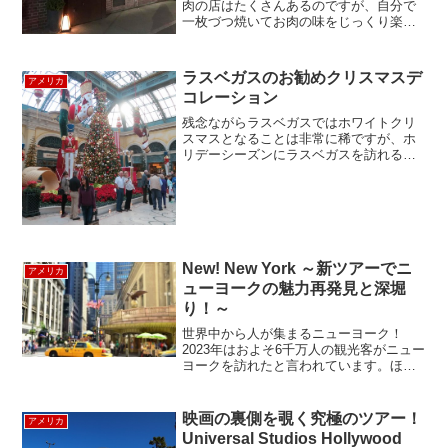
肉の店はたくさんあるのですが、自分で
一枚づつ焼いてお肉の味をじっくり楽し
むジャパニーズスタイルの焼肉を食べた
い方におすすめの店は「Takashi」。店長
だったTakashiさんが故郷大阪の焼肉ホル
ラスベガスのお勧めクリスマスデ
アメリカ
モンをニ...
コレーション
残念ながらラスベガスではホワイトクリ
スマスとなることは非常に稀ですが、ホ
リデーシーズンにラスベガスを訪れる皆
さんに、ぜひ見て頂きたい人気のお勧め
スポットを紹介します。べラージオ・フ
ラワーガーデン約１３メートルのツリー
を中心に2500のオーナ...
New! New York ～新ツアーでニ
アメリカ
ューヨークの魅力再発見と深堀
り！～
世界中から人が集まるニューヨーク！
2023年はおよそ6千万人の観光客がニュー
ヨークを訪れたと言われています。ほぼ
コロナ前訪問者数に戻りつつあります。
ニューヨークは常にエネルギッシュで進
化していますよね。ルックアメリカンツ
映画の裏側を覗く究極のツアー！
アメリカ
アーでもニューヨーク...
Universal Studios Hollywood