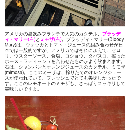
アメリカの昼飲みブランチで人気のカクテル、
ブラッデ
ィ・マリー
(左)
と
ミモザ
(右)
。ブラッディ・マリー(Bloody
Mary)は、ウォッカとトマト・ジュースの組み合わせが日
本では一般的ですが、アメリカではそれに加えて、セロ
リ、ウスターソース、食塩、コショウ、タバスコ、擦った
ホース・ラディッシュを合わせたものがよく飲まれます。
右は、シャンパンとオレンジジュースのカクテル、ミモザ
(mimosa)。ここのミモザは、搾りたてのオレンジジュー
スが使われていて、フレッシュでとても美味しかったで
す。ここのレモネードのミモザも、さっぱりスッキリして
美味しいですよ。