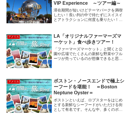
VIP Experience ～ツアー編～
滞在期間が短いけどテーマパークを満喫
したい！長い列の中で待たずにスイスイ
とアトラクションに何度も乗りたい！大
好きな映画の事をもっと知りたい！ちょ
っと優越感に浸りたいそんなわがままな
願いをかなえるユニバーサルスタジオハ
LA「オリジナルファーマーズマ
アメリカ
リウッドのVIPエクスペ...
ーケット」食べ歩きツアー！
「ファーマーズマーケット」と聞くと公
園や広場でたくさんの新鮮な野菜やフル
ーツが売っているのが想像できると思い
ますがアメリカで最も古いファーマーズ
マーケットがLAにある「オリジナルファ
ーマーズマーケット」です。なんとその
歴史81年！今回はその...
ボストン・ノースエンドで極上シ
アメリカ
ーフードを堪能！ ＝Boston
Neptune Oyster＝
ボストンといえば、ロブスターをはじめ
とする新鮮なシーフードがいただける街
として有名です。そんな中、多くのボス
トニアンが「美味しいシーフードを食べ
るなら、迷わずココ！」と太鼓判を押す
お店“Neptune Oyster（ネプチューン・オ
イスター...