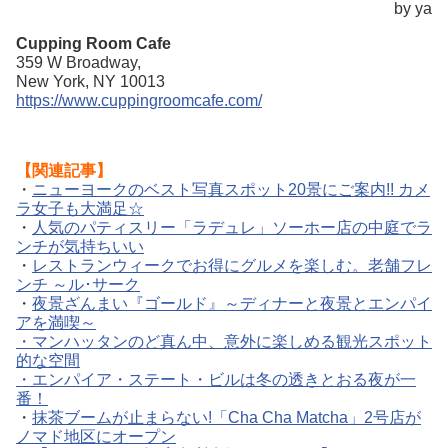
by ya
Cupping Room Cafe
359 W Broadway,
New York, NY 10013
https://www.cuppingroomcafe.com/
【関連記事】
・
ニューヨークのベスト写真スポット20景にご案内!! カメ
ラ女子も大満足☆
・
人気のパティスリー「ラデュレ」ソーホー店の中庭でラ
ンチが気持ちいい
・
レストランウィークでお得にグルメを楽しむ。老舗フレ
ンチ ～ル･サーク
・
夜景ざんまい『ゴールド』～ディナーと夜景とエンパイ
アを満喫～
・
マンハッタンのど真ん中、意外に楽しめる観光スポット
的な空間
・エンパイア・ステート・ビルは冬の透きとおる夜が一
番！
・
抹茶ブームが止まらない!「Cha Cha Matcha」2号店が
ノマド地区にオープン