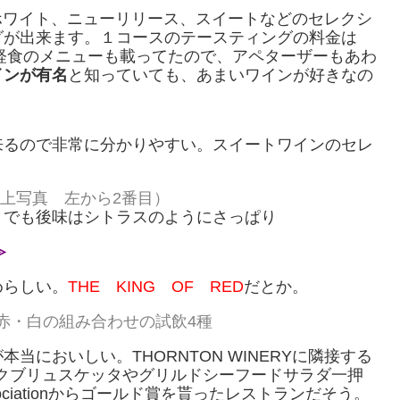
ン、ホワイト、ニューリリース、スイートなどのセレクシ
グが出来ます。１コースのテースティングの料金は
軽食のメニューも載ってたので、アペターザーもあわ
インが有名
と知っていても、あまいワインが好きなの
来るので非常に分かりやすい。スイートワインのセレ
上写真 左から2番目）
、でも後味はシトラスのようにさっぱり
≫
めらしい。
THE KING OF RED
だとか。
赤・白の組み合わせの試飲4種
が本当においしい。THORNTON WINERYに隣接する
クブリュスケッタやグリルドシーフードサラダ一押
riters Associationからゴールド賞を貰ったレストランだそう。