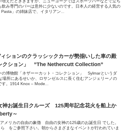
が増えたとききますが、ニューヨークではスポーツバーなどで立ち
ち飲み専門のバーは意外に少ないのです。日本人の経営する人気の
Pasta」の姉妹店で、イタリアン...
ンディションのクラッシックカーが勢揃いした車の殿
」 ”The Nethercutt Collection”
の博物館「ネザーーカット・コレクション」 Sylmarというダ
鄙な場所にあるせいか、ロサンゼルスに長く住むアンジェリーノの
14 Knox – Mode...
女神お誕生日クルーズ 125周年記念花火を船上か
berty～
日はアメリカの自由の象徴 自由の女神の125歳のお誕生日 でした。
こちら をご参照下さい。朝からさまざまなイベントが行われていま