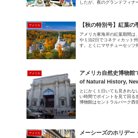
したが、夜のグランドフィナー
【秋の特別号】紅葉の
アメリカ
アメリカ東海岸の紅葉期間は、
や１泊2日でコネティカット
す。とくにマサチューセッツ州
アメリカ自然史博物館で楽しく地球の歩
アメリカ
of Natural History, Ne
とにかく１日いても見きれな
い時間でポイントを見て回る
博物館はセントラルパーク西側
メーシーズのホリデー
アメリカ