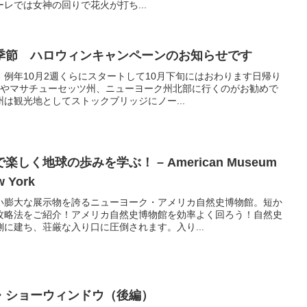
レでは女神の回りで花火が打ち...
季節 ハロウィンキャンペーンのお知らせです
例年10月2週くらにスタートして10月下旬にはおわります日帰り
州やマサチューセッツ州、ニューヨーク州北部に行くのがお勧めで
は観光地としてストックブリッジにノー...
みを学ぶ！ – American Museum
w York
い膨大な展示物を誇るニューヨーク・アメリカ自然史博物館。短か
攻略法をご紹介！アメリカ自然史博物館を効率よく回ろう！自然史
に建ち、荘厳な入り口に圧倒されます。入り...
・ショーウィンドウ（後編）