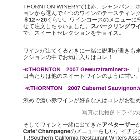
THORNTON WINERYでは赤、シャンパ
ョンから選んで４つのワインのテースティン
＄12～20
くらい。ワインコースのメニューに
せて注文しちゃいました。
スパークリングワ
で、スイートセレクションをチョイス。
ワインが出てくるときに一緒に説明が書きも
クションの中でお気に入りはコレ！
≪THORNTON 2007 Gewurztraminer≫
（
口当たりは他のスイートワインのように甘い
≪THORNTON 2007 Cabernet Sauvignon
渋めで濃い赤ワインが好きな人はコレがお勧
写真は比較的ドライの
そしてワインと一緒に出てきた
アペターザー
Cafe’ Champagne
のメニューらしい。イチジ
し!Southern California Restaurant W