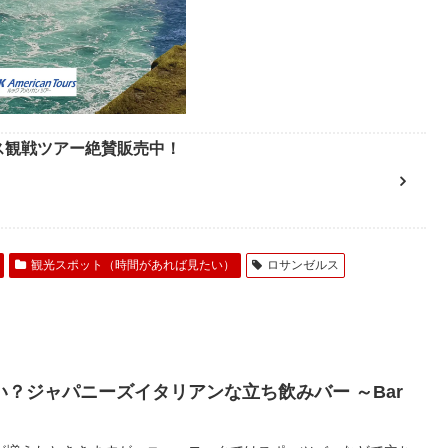
ース観戦ツアー絶賛販売中！
観光スポット（時間があれば見たい）
ロサンゼルス
？ジャパニーズイタリアンな立ち飲みバー ～Bar