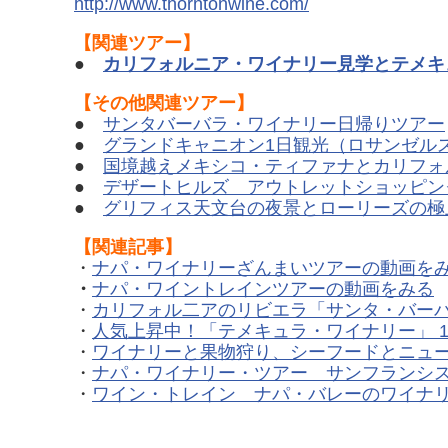
http://www.thorntonwine.com/
【関連ツアー】
●
カリフォルニア・ワイナリー見学とテメキ
【その他関連ツアー】
●
サンタバーバラ・ワイナリー日帰りツアー
●
グランドキャニオン1日観光（ロサンゼル
●
国境越えメキシコ・ティファナとカリフォ
●
デザートヒルズ アウトレットショッピン
●
グリフィス天文台の夜景とローリーズの極
【関連記事】
・
ナパ・ワイナリーざんまいツアーの動画を
・
ナパ・ワイントレインツアーの動画をみる
・
カリフォル二アのリビエラ「サンタ・バー
・
人気上昇中！「テメキュラ・ワイナリー」 1
・
ワイナリーと果物狩り、シーフードとニュ
・
ナパ・ワイナリー・ツアー サンフランシ
・
ワイン・トレイン ナパ・バレーのワイナ