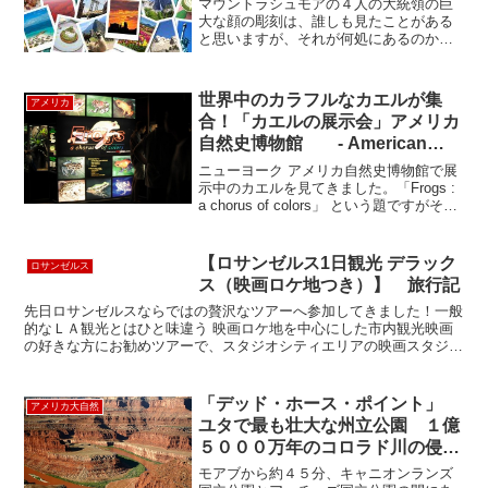
マウントラシュモアの４人の大統領の巨
Memorial Park
大な顔の彫刻は、誰しも見たことがある
と思いますが、それが何処にあるのかま
で即座に答えられる人はそれほど多くな
いかもしれません。サウスダコタ州の西
の端、キーストンという町にあります、
世界中のカラフルなカエルが集
アメリカ
と言われても瞬時に地図の...
合！「カエルの展示会」アメリカ
自然史博物館 - American
Museum of Natural History
ニューヨーク アメリカ自然史博物館で展
示中のカエルを見てきました。「Frogs :
a chorus of colors」 という題ですがその
とおりの２０種類くらいのカラフルなカ
エルが世界中から集合していました。会
場内ではカエルの生態が詳し...
【ロサンゼルス1日観光 デラック
ロサンゼルス
ス（映画ロケ地つき）】 旅行記
先日ロサンゼルスならではの贅沢なツアーへ参加してきました！一般
的なＬＡ観光とはひと味違う 映画ロケ地を中心にした市内観光映画
の好きな方にお勧めツアーで、スタジオシティエリアの映画スタジオ
周辺を回った後、映画ロケ地を中心に回るロサンゼルス市内...
「デッド・ホース・ポイント」
アメリカ大自然
ユタで最も壮大な州立公園 １億
５０００万年のコロラド川の侵食
でできた光景
モアブから約４５分、キャニオンランズ