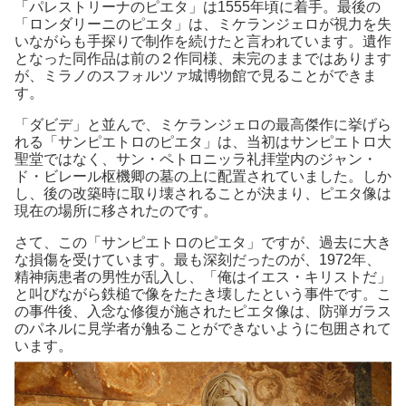
「パレストリーナのピエタ」は1555年頃に着手。最後の
「ロンダリーニのピエタ」は、ミケランジェロが視力を失
いながらも手探りで制作を続けたと言われています。遺作
となった同作品は前の２作同様、未完のままではあります
が、ミラノのスフォルツァ城博物館で見ることができま
す。
「ダビデ」と並んで、ミケランジェロの最高傑作に挙げら
れる「サンピエトロのピエタ」は、当初はサンピエトロ大
聖堂ではなく、サン・ペトロニッラ礼拝堂内のジャン・
ド・ビレール枢機卿の墓の上に配置されていました。しか
し、後の改築時に取り壊されることが決まり、ピエタ像は
現在の場所に移されたのです。
さて、この「サンピエトロのピエタ」ですが、過去に大き
な損傷を受けています。最も深刻だったのが、1972年、
精神病患者の男性が乱入し、「俺はイエス・キリストだ」
と叫びながら鉄槌で像をたたき壊したという事件です。こ
の事件後、入念な修復が施されたピエタ像は、防弾ガラス
のパネルに見学者が触ることができないように包囲されて
います。