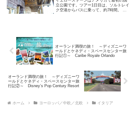
イエローストーンはアメリカで最初の国
Park~ その①
立公園です。ツアー1日目は、ソルトレイ
ク空港からバスに乗って、約7時間。 途
中、アイダホホールズの町を見ながらモ
ンタナ州、ウエストイエローストーンの
町に到着。シーズン中で街には観光客
（自分を含めて）が沢山...
オーランド満喫の旅！ ～ディズニーワ
ールドとケネディ・スペースセンター旅
行記①～ Caribe Royale Orlando
オーランド満喫の旅！ ～ディズニーワ
ールドとケネディ・スペースセンター旅
行記②～ Disney’s Pop Century Resort
ホーム
ヨーロッパ／中欧／北欧
イタリア