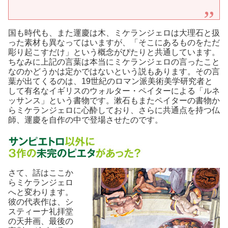
国も時代も、また運慶は木、ミケランジェロは大理石と扱
った素材も異なってはいますが、「そこにあるものをただ
彫り起こすだけ」という概念がぴたりと共通しています。
ちなみに上記の言葉は本当にミケランジェロの言ったこと
なのかどうかは定かではないという説もあります。その言
葉が出てくるのは、19世紀のロマン派美術美学研究者と
して有名なイギリスのウォルター・ペイターによる「ルネ
ッサンス」という書物です。漱石もまたペイターの書物か
らミケランジェロに心酔しており、さらに共通点を持つ仏
師、運慶を自作の中で登場させたのです。
さて、話はここか
らミケランジェロ
へと変わります。
彼の代表作は、シ
スティーナ礼拝堂
の天井画、最後の