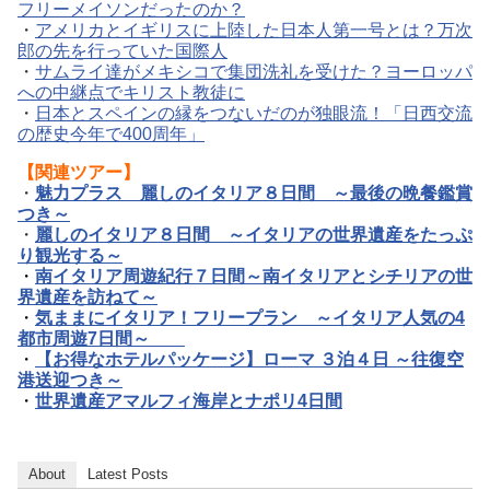
フリーメイソンだったのか？
・
アメリカとイギリスに上陸した日本人第一号とは？万次
郎の先を行っていた国際人
・
サムライ達がメキシコで集団洗礼を受けた？ヨーロッパ
への中継点でキリスト教徒に
・
日本とスペインの縁をつないだのが独眼流！「日西交流
の歴史今年で400周年」
【関連ツアー】
・
魅力プラス 麗しのイタリア８日間 ～最後の晩餐鑑賞
つき～
・
麗しのイタリア８日間 ～イタリアの世界遺産をたっぷ
り観光する～
・
南イタリア周遊紀行７日間～南イタリアとシチリアの世
界遺産を訪ねて～
・
気ままにイタリア！フリープラン ～イタリア人気の4
都市周遊7日間～
・
【お得なホテルパッケージ】ローマ ３泊４日 ～往復空
港送迎つき～
・
世界遺産アマルフィ海岸とナポリ4日間
About
Latest Posts