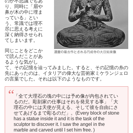
のか不思議でもあ
り、同時に「眉や
鼻が木の中に埋ま
っている」とい
う、常識では理不
尽に思える考えに
深く納得させられ
てしまいます。
同じことをどこか
で読んだことがあ
るような気がし
て、その記憶を辿ってみました。すると、その記憶の糸の
先にあったのは、イタリアの偉大な芸術家ミケランジェロ
の言葉でした。それは以下のようなものです。
「全て大理石の塊の中には予め像が内包されてい
るのだ。彫刻家の仕事はそれを発見する事」「大
理石の中には天使が見える、そして彼を自由にさ
せてあげるまで彫るのだ」。(Every block of stone
has a statue inside it and it is the task of the
sculptor to discover it. I saw the angel in the
marble and carved until I set him free. )