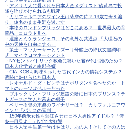
と日本皇室の政略結婚？
・
アメリカ人に愛された日本人金メダリスト”硫黄島で投
降を呼びかけられるも戦死
・
カリフォルニアのワイン王は薩摩の侍？ 13歳で海を渡
り、偽名のまま生涯を過ごす
・
本物のロンドンブリッジはどこにある？ 世界最大の骨
董品、コロラド川へ
・
運慶とミケランジェロ、その意外な共通点 「大理石の
中の天使を自由にする」
・
策士・マッカーサーとミズーリ号艦上の降伏文書調印
式 マイクロマネージメント
・
NYセントパトリック教会に響いた君が代は誰のため？
日本人化学者と南部令嬢
・
CIA, KGBも興味を示した古代インカの情報システム？
遺跡に魅せられた日本人
・
レオナルド・ダ・ビンチはナポリタンを食べたのか ト
マトのルーツはペルーだった
・
ブルックリン・ブリッジ建設の陰に日本のプリンス？ラ
トガースに学んだ幕末の獅子
・
ペリー提督の末裔のワイナリーは？ カリフォルニアワ
インと「パリスの審判」
・
150年前米女性を熱狂させた日本人男性アイドル？「侍
を一目見よう」NYで大歓迎
・
日本人留学生第一号はやはり、あの人！そしてその人は