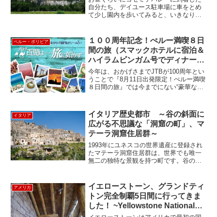
自分たち、デイユース駐車場に車をとめ
て少し園内を歩いてみると、いきなりこ
んな景色でしたー(^o^)／ヨセミテ滝には
まだ水がありました！例年８月上旬には
涸れてしまうそうですo( _ _ )oそしてハー
１００周年記念！ぺルー満喫８日
ペルー・ボリビア
フドー...
間の旅（スマックホテルに宿泊＆
ハイラムビンガム号でディナー）
をご紹介。
今年は、おかげさまでJTBが100周年とい
うことで『8月11日出発限定！ぺルー満喫
８日間の旅』では今までにない“豪華な内
容”を設定いたしました！このツアーの目
玉は・・ ①手配が非常に難しい人気の
列車 “ハイラムビンガム号” で一流のディ
イタリア歴史都市 ～谷の斜面に
イタリア
ナ...
広がる不思議な「洞窟の町」、マ
テーラ洞窟住居群～
1993年にユネスコの世界遺産に登録され
たマテーラ洞窟住居群は、世界でも唯一
無二の独特な景観を持つ町です。谷の斜
面に広がる石灰の岩壁を彫り込んで作ら
れた住居の群れは、圧倒的な迫力。一体
なぜ、どんな人たちが、どんな風に住ん
イエローストーン、グランドティ
アメリカ
でいたんだろう? さ...
トン完全制覇5日間に行ってきま
した！ ~Yellowstone National
Park & Grand Teton National