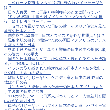
・
古代ローマ都市ポンペイ 遺跡に残されたメッセージと
は？
・
日本人移民一世は正義と権利獲得のために闘っていた！
・
19世紀後期に中世の城ノイシュヴァンシュタインを建
設 騎士伝説とワーグナー
・
チョコとお蚕がつないだ日伊の縁 イタリア使節が見た
幕末の日本とは？
・
国交樹立150周年 日本とスイスの意外な共通点とは？
・
黒船来航の目的は捕鯨のための開国？アメリカのアラス
カ購入の陰に日本
・
杉原千畝の命のビザ ユダヤ難民の日本経由欧州脱出劇
その陰にJTBの尽力
・
国際的日本料理シェフ、松久信幸と彼から巣立った成功
者たち”NOBU HOTEL”
・
イランに取り残された絶対絶命の日本人216名を救出し
たのは、トルコの恩返し！
・
駐日大使だけじゃない、ケネディ家と日本の縁 昨日の
敵は今日の友
・
リンカーン大統領に会った唯一の日本人 アメリカ人と
して幕末の日本に帰国
・
911の標的、WTCは日系人がつくった？ 人種差別と闘
いながら夢叶える
・
観光だけじゃない、ハワイと日本の深い縁 ハワイ王室