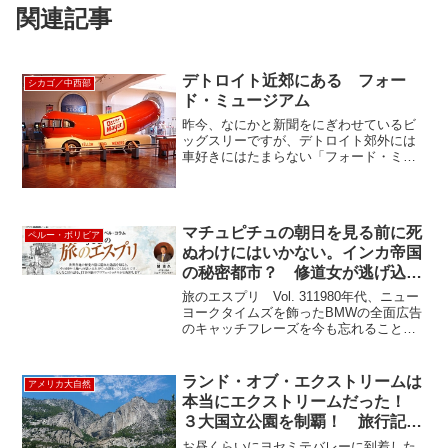
関連記事
デトロイト近郊にある フォー
シカゴ／中西部
ド・ミュージアム
昨今、なにかと新聞をにぎわせているビ
ッグスリーですが、デトロイト郊外には
車好きにはたまらない「フォード・ミュ
ージアム」があります。 車だけでなく
汽車、電車、飛行機、耕作機、蒸気発電
機など産業の発展に貢献した機械の全て
が陳列されていて、家族で...
マチュピチュの朝日を見る前に死
ペルー・ボリビア
ぬわけにはいかない。インカ帝国
の秘密都市？ 修道女が逃げ込ん
だ場所？
旅のエスプリ Vol. 311980年代、ニュー
ヨークタイムズを飾ったBMWの全面広告
のキャッチフレーズを今も忘れることが
できません。「10 things to do before you
die：死ぬまでにすべき10のこと」と題さ
れたリス...
ランド・オブ・エクストリームは
アメリカ大自然
本当にエクストリームだった！
３大国立公園を制覇！ 旅行記そ
の⑤
お昼くらいにヨセミテバレーに到着した