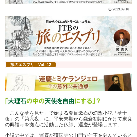
2013.09.16
旅のエスプリ Vol. 12
「こんな夢を見た」で始まる夏目漱石の幻想小説「夢十
夜」の「第六夜」に、平安末期から鎌倉初期にかけて奈良
の興福寺を拠点に活動した仏師、運慶が登場します。
小説の中では、運慶が護国寺の山門で仁王を刻んでいると