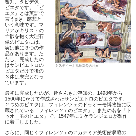
審判、ダビデ像、
ピエタです。「ピ
エタ」とは英語で
言うpity、慈悲と
いう意味です。マ
リアがキリストの
亡骸を抱く大理石
像のピエタには、
実は他に３つの作
品があります。た
だし、完成したの
はサンピエトロの
ピエタだけで後の
３体は未完となっ
ています。
最初に完成したのが、皆さんもご存知の、1498年から
1500年にかけて作成されたサンピエトロのピエタです。
２つめのピエタは、フィレンツェのドゥオーモ博物館に収
蔵されている「フィレンツェのピエタ」、またの名を「ド
ゥオーモのピエタ」で、1547年にミケランジェロが製作
に着手しました。
さらに、同じくフィレンツェのアカデミア美術館収蔵の