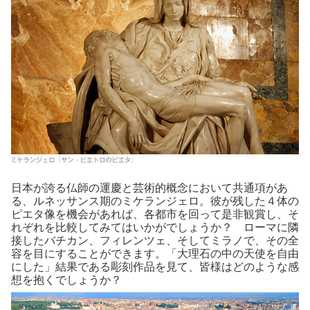
日本が誇る仏師の運慶と芸術的概念において共通項があ
る、ルネッサンス期のミケランジェロ。彼が残した４体の
ピエタ像を機会があれば、各都市を回って是非観賞し、そ
れぞれを比較してみてはいかがでしょうか？ ローマに隣
接したバチカン、フィレンツェ、そしてミラノで、その全
容を目にすることができます。「大理石の中の天使を自由
にした」結果である彫刻作品を見て、皆様はどのような感
想を抱くでしょうか？