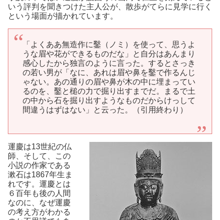
いう評判を聞きつけた主人公が、散歩がてらに見学に行く
という場面が描かれています。
「よくああ無造作に鑿（ノミ）を使って、思うよ
うな眉や花ができるものだな」と自分はあんまり
感心したから独言のように言った。するとさっき
の若い男が「なに、あれは眉や鼻を鑿で作るんじ
ゃない。あの通りの眉や鼻が木の中に埋まってい
るのを、鑿と槌の力で掘り出すまでだ。まるで土
の中から石を掘り出すようなものだからけっして
間違うはずはない」と云った。（引用終わり）
運慶は13世紀の仏
師、そして、この
小説の作家である
漱石は1867年生ま
れです。運慶とは
６百年も後の人間
なのに、なぜ運慶
の考え方がわかる