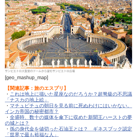
[geo_mashup_map]
【関連記事：旅のエスプリ】
・
これは地上に描いた星座なのだろうか？超弩級の不思議
「ナスカの地上絵」
・
マチュピチュの朝日を見る前に死ぬわけにはいかない。
インカ帝国の秘密都市？
・
全盛時、数十の媒体を傘下に収めた新聞王ハーストの夢
の城とは？
・
孫の身代金を値切った石油王とは？ ギネスブック認定
「世界で最も裕福な人」