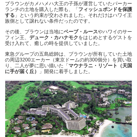
ブラウンがカメハメハ大王の子孫が運営していたパーカー
ランチの土地を購入した際も、「
フィッシュポンドを保護
する
」という約束が交わされました。それだけはハワイ王
族側として譲れない条件だったのです。
その後、ブラウンは当地に
ベーブ・ルース
やハワイのサー
フィン王、
デューク・カハナモク
をはじめとするゲストを
受け入れて、癒しの時を提供していました。
東急グループの五島総帥は、ブラウンが所有していた土地
の周辺3200エーカー（東京ドームの約300個分）を買い取
り、二人が夢に思い描いた「
マウナラニ・リゾート（天国
に手が届く丘）
」開発に着手しました。