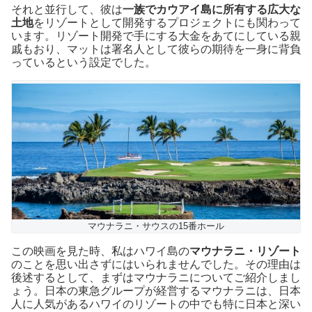
それと並行して、彼は
一族でカウアイ島に所有する広大な
土地
をリゾートとして開発するプロジェクトにも関わって
います。リゾート開発で手にする大金をあてにしている親
戚もおり、マットは署名人として彼らの期待を一身に背負
っているという設定でした。
マウナラニ・サウスの15番ホール
この映画を見た時、私はハワイ島の
マウナラニ・リゾート
のことを思い出さずにはいられませんでした。その理由は
後述するとして、まずはマウナラニについてご紹介しまし
ょう。日本の東急グループが経営するマウナラニは、日本
人に人気があるハワイのリゾートの中でも特に日本と深い