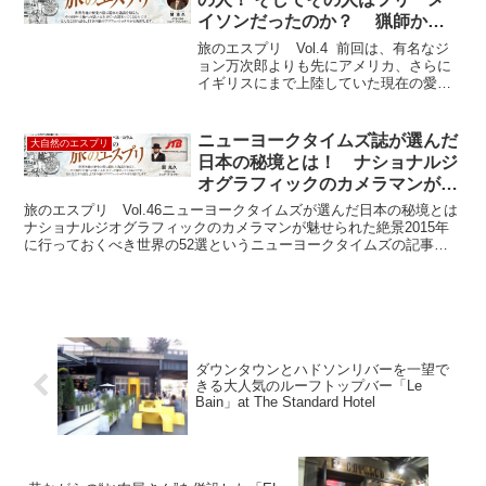
イソンだったのか？ 猟師から
武士へ、そして英語教師へ
旅のエスプリ Vol.4 前回は、有名なジ
ョン万次郎よりも先にアメリカ、さらに
イギリスにまで上陸していた現在の愛知
県出身の音吉について取り上げました。
上海やシンガポールで生活し、イギリス
人女性とも国際結婚をした音吉は、「国
ニューヨークタイムズ誌が選んだ
大自然のエスプリ
際派日本人の第一...
日本の秘境とは！ ナショナルジ
オグラフィックのカメラマンが魅
せられた絶景
旅のエスプリ Vol.46ニューヨークタイムズが選んだ日本の秘境とは
ナショナルジオグラフィックのカメラマンが魅せられた絶景2015年
に行っておくべき世界の52選というニューヨークタイムズの記事が
ありました。トップに輝いたのはミラノ、2番がキ...
ダウンタウンとハドソンリバーを一望で
きる大人気のルーフトップバー「Le
Bain」at The Standard Hotel