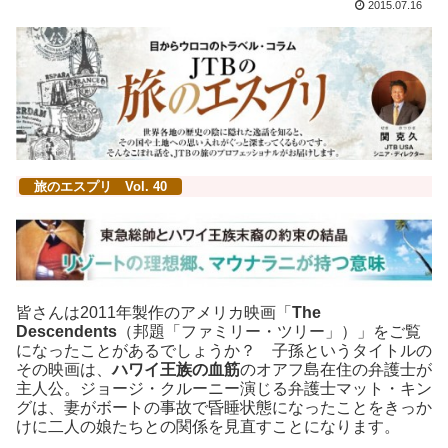
2015.07.16
旅のエスプリ Vol. 40
皆さんは2011年製作のアメリカ映画「
The
Descendents
（邦題「ファミリー・ツリー」）」をご覧
になったことがあるでしょうか？ 子孫というタイトルの
その映画は、
ハワイ王族の血筋
のオアフ島在住の弁護士が
主人公。ジョージ・クルーニー演じる弁護士マット・キン
グは、妻がボートの事故で昏睡状態になったことをきっか
けに二人の娘たちとの関係を見直すことになります。