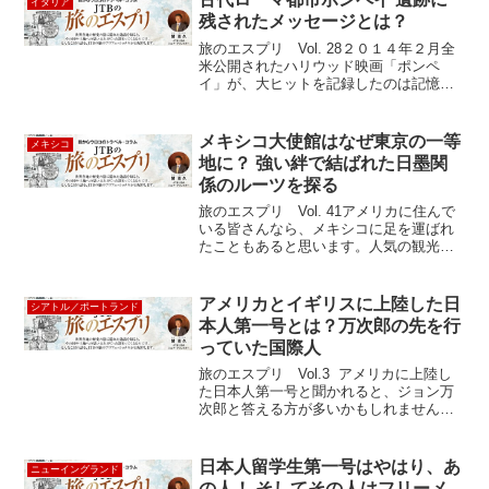
イタリア
残されたメッセージとは？
旅のエスプリ Vol. 28２０１４年２月全
米公開されたハリウッド映画「ポンペ
イ」が、大ヒットを記録したのは記憶に
新しいところです。過去にも３度、「ポ
ンペイ最後の日」というタイトルで映画
化されています。なぜ「最後の日」なの
メキシコ大使館はなぜ東京の一等
メキシコ
か？ それは、西暦...
地に？ 強い絆で結ばれた日墨関
係のルーツを探る
旅のエスプリ Vol. 41アメリカに住んで
いる皆さんなら、メキシコに足を運ばれ
たこともあると思います。人気の観光地
はカンクン、アカプルコ、グアナファト
にロスカボス、カリフォルニアからなら
ティファナも身近です。最近は観光だけ
アメリカとイギリスに上陸した日
シアトル／ポートランド
でなく、アメリカ...
本人第一号とは？万次郎の先を行
っていた国際人
旅のエスプリ Vol.3 アメリカに上陸し
た日本人第一号と聞かれると、ジョン万
次郎と答える方が多いかもしれません。
しかし、万次郎がアメリカの土を踏んだ
1841年よりも前に 上陸していた日本人が
いるのです。その人の名前は音吉。現在
日本人留学生第一号はやはり、あ
ニューイングランド
の愛知県美...
の人！ そしてその人はフリーメ