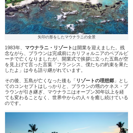
矢印の形をしたマウナラニの全景
1983年、
マウナラニ・リゾート
は開業を迎えました。残
念ながら、ブラウンは完成前にカリフォルニアのペブルビ
ーチで亡くなりましたが、開業式で挨拶に立った五島が空
を見上げて言った言葉「フランシス、僕たちの約束を果た
したよ」は今も語り継がれています。
その後、五島が亡くなった後も「
リゾートの理想郷
」とし
てのコンセプトはしっかりと、ブラウンの甥のケネス・ブ
ラウンが引き継ぎ、マウナラニはオープン30年以上を経
ても変わることなく、世界中からの人々を癒し続けている
のです。