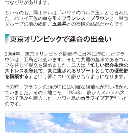
つながりがあります。
というのも、同ホテルは「ハワイのゴルフ王」とも言われ
た、ハワイ王族の血を引く
フランシス・ブラウン
と、東急
グループの前の総帥、
五島昇
との友情の結晶だからです。
1964年、東京オリンピック開催時に日本に滞在したブラ
ウンは、五島と出会います。そして共通の趣味であるゴル
フを通じて親交を深めました。二人は
「忙しい都会生活の
ストレスを忘れて、真に癒されるリゾートとしての理想郷
を構築する」
という夢について語り合うようになります。
その時、ブラウンの頭の中には明確な候補地が思い描かれ
ていました。その土地こそ、1936年、彼がカメハメハ大
王の子孫から購入した、ハワイ島の
カラフイプアア
だった
のです。