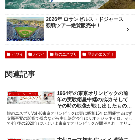
2026年 ロサンゼルス・ドジャース
観戦ツアー絶賛販売中！
ハワイ
ハワイ
旅のエスプリ
歴史のエスプリ
関連記事
1964年の東京オリンピックの前
ヒューストン・ダラス
年の実験衛星中継の成功 そして
その時の映像が映し出したもの
は？
旅のエスプリVol 48東京オリンピックは実は昭和15年に開催するはず
支那事変の影響で残念ながら中止決定今年はリオデジャネイロ、そし
て4年後の2020年はいよいよ東京でオリンピックが開催され、オリン
ピックの話題には事欠かない昨今です。実は...
古代ローマ都市ポンペイ 遺跡に