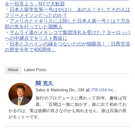
を一目見よう」NYで大歓迎
・
日本人留学生第一号はやはり、あの人！そしてその人は
フリーメイソンだったのか？
・
アメリカとイギリスに上陸した日本人第一号とは？万次
郎の先を行っていた国際人
・
サムライ達がメキシコで集団洗礼を受けた？ヨーロッパ
への中継点でキリスト教徒に
・
日本とスペインの縁をつないだのが独眼流！「日西交流
の歴史今年で400周年」
About
Latest Posts
関 克久
at
Sales & Marketing Div., GM
JTB USA Inc.,
旅行のプロデュースに携わって30年。趣味は写
真。「百聞は一旅に如かず」旅に出て初めてわ
かるのは、実は故郷の良さなのかも知れません。旅は百薬の長
がモットーです。