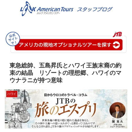
東急総帥、五島昇氏とハワイ王族末裔の約
束の結晶 リゾートの理想郷、ハワイのマ
ウナラニが持つ意味
ハワイ