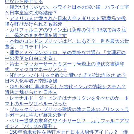
いながら夢叶える
・
観光だけじゃない、ハワイと日本の深い縁 ハワイ王室
と日本皇室の政略結婚？
・
アメリカ人に愛された日本人金メダリスト”硫黄島で投
降を呼びかけられるも戦死
・
カリフォルニアのワイン王は薩摩の侍？ 13歳で海を渡
り、偽名のまま生涯を過ごす
・
本物のロンドンブリッジはどこにある？ 世界最大の骨
董品、コロラド川へ
・
運慶とミケランジェロ、その意外な共通点 「大理石の
中の天使を自由にする」
・
策士・マッカーサーとミズーリ号艦上の降伏文書調印
式 マイクロマネージメント
・
NYセントパトリック教会に響いた君が代は誰のため？
日本人化学者と南部令嬢
・
CIA, KGBも興味を示した古代インカの情報システム？
遺跡に魅せられた日本人
・
レオナルド・ダ・ビンチはナポリタンを食べたのか ト
マトのルーツはペルーだった
・
ブルックリン・ブリッジ建設の陰に日本のプリンス？ラ
トガースに学んだ幕末の獅子
・
ペリー提督の末裔のワイナリーは？ カリフォルニアワ
インと「パリスの審判」
・
150年前米女性を熱狂させた日本人男性アイドル？「侍