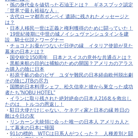
・
孫の身代金を値切った石油王とは？ ギネスブック認定
「世界で最も裕福な人」
・
古代ローマ都市ポンペイ 遺跡に残されたメッセージと
は？
・
日本人移民一世は正義と権利獲得のために闘っていた！
・
19世紀後期に中世の城ノイシュヴァンシュタインを建
設 騎士伝説とワーグナー
・
チョコとお蚕がつないだ日伊の縁 イタリア使節が見た
幕末の日本とは？
・
国交樹立150周年 日本とスイスの意外な共通点とは？
・
黒船来航の目的は捕鯨のための開国？アメリカのアラス
カ購入の陰に日本
・
杉原千畝の命のビザ ユダヤ難民の日本経由欧州脱出劇
その陰にJTBの尽力
・
国際的日本料理シェフ、松久信幸と彼から巣立った成功
者たち”NOBU HOTEL”
・
イランに取り残された絶対絶命の日本人216名を救出し
たのは、トルコの恩返し！
・
駐日大使だけじゃない、ケネディ家と日本の縁 昨日の
敵は今日の友
・
リンカーン大統領に会った唯一の日本人 アメリカ人と
して幕末の日本に帰国
・
911の標的、WTCは日系人がつくった？ 人種差別と闘