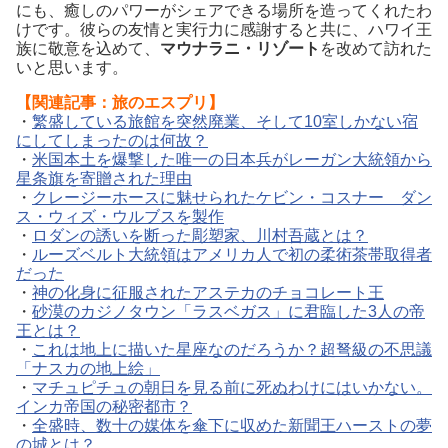
にも、癒しのパワーがシェアできる場所を造ってくれたわ
けです。彼らの友情と実行力に感謝すると共に、ハワイ王
族に敬意を込めて、
マウナラニ・リゾート
を改めて訪れた
いと思います。
【関連記事：旅のエスプリ】
・
繁盛している旅館を突然廃業、そして10室しかない宿
にしてしまったのは何故？
・
米国本土を爆撃した唯一の日本兵がレーガン大統領から
星条旗を寄贈された理由
・
クレージーホースに魅せられたケビン・コスナー ダン
ス・ウィズ・ウルブスを製作
・
ロダンの誘いを断った彫塑家、川村吾蔵とは？
・
ルーズベルト大統領はアメリカ人で初の柔術茶帯取得者
だった
・
神の化身に征服されたアステカのチョコレート王
・
砂漠のカジノタウン「ラスベガス」に君臨した3人の帝
王とは？
・
これは地上に描いた星座なのだろうか？超弩級の不思議
「ナスカの地上絵」
・
マチュピチュの朝日を見る前に死ぬわけにはいかない。
インカ帝国の秘密都市？
・
全盛時、数十の媒体を傘下に収めた新聞王ハーストの夢
の城とは？