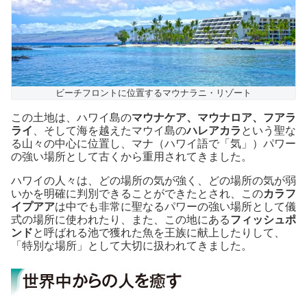
ビーチフロントに位置するマウナラニ・リゾート
この土地は、ハワイ島の
マウナケア、マウナロア、フアラ
ライ
、そして海を越えたマウイ島の
ハレアカラ
という聖な
る山々の中心に位置し、マナ（ハワイ語で「気」）パワー
の強い場所として古くから重用されてきました。
ハワイの人々は、どの場所の気が強く、どの場所の気が弱
いかを明確に判別できることができたとされ、この
カラフ
イプアア
は中でも非常に聖なるパワーの強い場所として儀
式の場所に使われたり、また、この地にある
フィッシュポ
ンド
と呼ばれる池で獲れた魚を王族に献上したりして、
「特別な場所」として大切に扱われてきました。