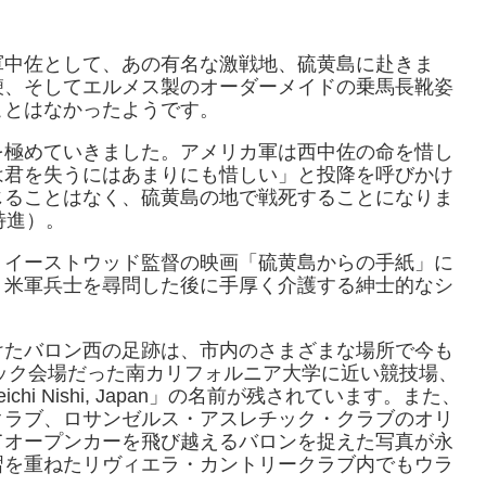
軍中佐として、あの有名な激戦地、硫黄島に赴きま
鞭、そしてエルメス製のオーダーメイドの乗馬長靴姿
ことはなかったようです。
を極めていきました。アメリカ軍は西中佐の命を惜し
は君を失うにはあまりにも惜しい」と投降を呼びかけ
じることはなく、硫黄島の地で戦死することになりま
特進）。
・イーストウッド監督の映画「硫黄島からの手紙」に
、米軍兵士を尋問した後に手厚く介護する紳士的なシ
けたバロン西の足跡は、市内のさまざまな場所で今も
ピック会場だった南カリフォルニア大学に近い競技場、
i Nishi, Japan」の名前が残されています。また、
クラブ、ロサンゼルス・アスレチック・クラブのオリ
てオープンカーを飛び越えるバロンを捉えた写真が永
習を重ねたリヴィエラ・カントリークラブ内でもウラ