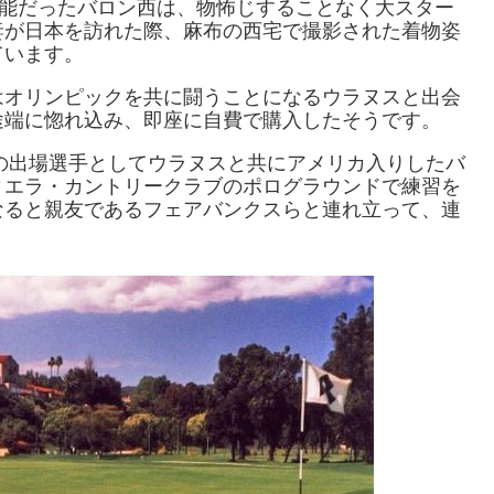
堪能だったバロン西は、物怖じすることなく大スター
妻が日本を訪れた際、麻布の西宅で撮影された着物姿
ています。
はオリンピックを共に闘うことになるウラヌスと出会
途端に惚れ込み、即座に自費で購入したそうです。
クの出場選手としてウラヌスと共にアメリカ入りしたバ
ィエラ・カントリークラブのポログラウンドで練習を
なると親友であるフェアバンクスらと連れ立って、連