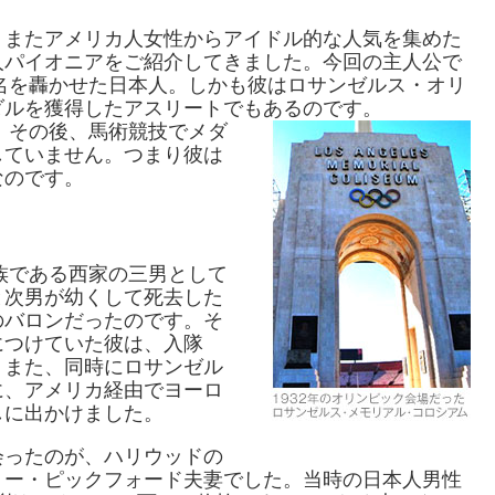
、またアメリカ人女性からアイドル的な人気を集めた
人パイオニアをご紹介してきました。今回の主人公で
の名を轟かせた日本人。しかも彼はロサンゼルス・オリ
ダルを獲得したアスリートでもあるのです。
ら、その後、馬術競技でメダ
していません。つまり彼は
なのです。
華族である西家の三男として
と次男が幼くして死去した
のバロンだったのです。そ
につけていた彼は、入隊
。また、同時にロサンゼル
に、アメリカ経由でヨーロ
しに出かけました。
会ったのが、ハリウッドの
リー・ピックフォード夫妻でした。当時の日本人男性