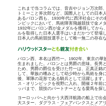
これまで当コラムでは、音吉やジョン万次郎
トミーこと斧次郎など、国際人としての日本
あるバロン西も、1930年代に西洋社会にそ
ンピックにおいて、馬術障害飛越競技で金メ
1932年にバロン西が金メダルを獲得してか
ルを取得した日本人選手はいまだかつて登場
日本人の馬術競技選手として唯一無二の存在
バロン西、本名は西竹一。1902年、東京の
生まれました。バロンとは男爵の意味。長男
ため、男爵の爵位を受けた竹一は、正真正銘
して、華族の嗜みとして幼少時から馬術を身
後、軍隊の花形である騎兵として活躍します
ス・オリンピックを視野に入れ、開催２年前
ッパまで、競技のパートナーとなる愛馬を探
ヨーロッパへと向かう大西洋航路の船上で出
大スター、ダグラス・フェアバンクスとメア