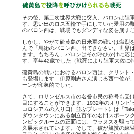
その後、第二次世界大戦に突入、バロンは陸
す。思い出のロス五輪で手にしていた愛用の
のバロン西は、戦場でもダンディな姿を崩す
しかし、やがて硫黄島の日米軍の戦いは熾烈
んで「馬術のバロン西、出てきなさい。世界
ます。もちろん、バロンはその呼びかけに応
す。享年42歳でした（戦死により陸軍大佐に
硫黄島の戦いにおけるバロン西は、クリント
も登場します。伊原剛志さん演じる西中佐が
ーンが印象的でした。
さて、ロサンゼルス市の名誉市民の称号も受
目にすることができます。1932年のオリン
コロシアムの入り口に並ぶプレートには「Takeich
ダウンタウンにある創立百年の名門スポーツ
ンピックルームの正面には、ウラヌスを駆っ
久展示されています。そして、彼が競技の練