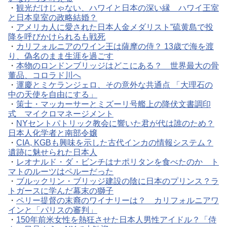
・
観光だけじゃない、ハワイと日本の深い縁 ハワイ王室
と日本皇室の政略結婚？
・
アメリカ人に愛された日本人金メダリスト”硫黄島で投
降を呼びかけられるも戦死
・
カリフォルニアのワイン王は薩摩の侍？ 13歳で海を渡
り、偽名のまま生涯を過ごす
・
本物のロンドンブリッジはどこにある？ 世界最大の骨
董品、コロラド川へ
・
運慶とミケランジェロ、その意外な共通点 「大理石の
中の天使を自由にする」
・
策士・マッカーサーとミズーリ号艦上の降伏文書調印
式 マイクロマネージメント
・
NYセントパトリック教会に響いた君が代は誰のため？
日本人化学者と南部令嬢
・
CIA, KGBも興味を示した古代インカの情報システム？
遺跡に魅せられた日本人
・
レオナルド・ダ・ビンチはナポリタンを食べたのか ト
マトのルーツはペルーだった
・
ブルックリン・ブリッジ建設の陰に日本のプリンス？ラ
トガースに学んだ幕末の獅子
・
ペリー提督の末裔のワイナリーは？ カリフォルニアワ
インと「パリスの審判」
・
150年前米女性を熱狂させた日本人男性アイドル？「侍