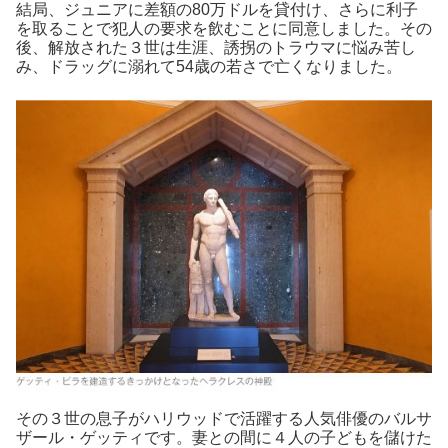
結局、ジュニアに差額の80万ドルを貸付け、さらに利子
を取ることで犯人の要求を飲むことに同意しました。その
後、解放された３世は生涯、誘拐のトラウマに悩み苦し
み、ドラッグに溺れて54歳の若さで亡くなりました。
その３世の息子がハリウッドで活躍する人気俳優のバルサ
ザール・ゲッティです。妻との間に４人の子どもを儲けた