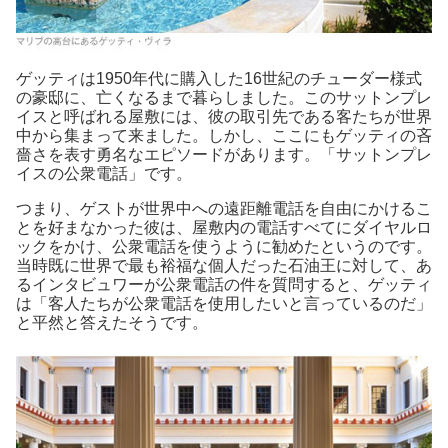
ゲッティは1950年代に購入した16世紀のチューダー様式
の豪邸に、亡くなるまで暮らしました。このサットンプレ
イスと呼ばれる屋敷には、彼の取引先である客たちが世界
中から集まって来ました。しかし、ここにもゲッティの吝
嗇さを表す勇名なエピソードがあります。「サットンプレ
イスの公衆電話」です。
つまり、ゲストが世界中への遠距離電話を自由にかけるこ
とを好まなかった彼は、屋敷内の電話すべてにダイヤルロ
ックをかけ、公衆電話を使うように勧めたというのです。
当時既に世界で最も裕福な個人だった石油王に対して、あ
るインタビュワーが公衆電話の件を質問すると、ゲッティ
は「客人たちが公衆電話を使用したいと言っているのだ」
と平然と答えたそうです。