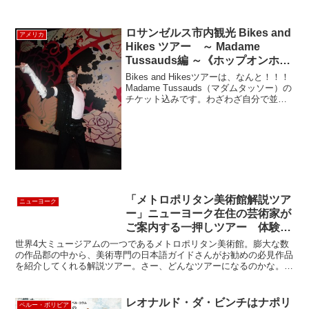
ロサンゼルス市内観光 Bikes and
アメリカ
Hikes ツアー ～ Madame
Tussauds編 ～《ホップオンホッ
プオフ観光バス＝１番停留所》
Bikes and Hikesツアーは、なんと！！！
Madame Tussauds（マダムタッソー）の
チケット込みです。わざわざ自分で並ん
でチケットを購入する必要がないので、
なんだかお得な感じですね。ハリウッド
にて解散後、自由にMadame...
「メトロポリタン美術館解説ツア
ニューヨーク
ー」ニューヨーク在住の芸術家が
ご案内する一押しツアー 体験記
①
世界4大ミュージアムの一つであるメトロポリタン美術館。膨大な数
の作品郡の中から、美術専門の日本語ガイドさんがお勧めの必見作品
を紹介してくれる解説ツアー。さー、どんなツアーになるのかな。楽
しみです。12時半、メトロポリタン美術館の入口を入って...
レオナルド・ダ・ビンチはナポリ
ペルー・ボリビア