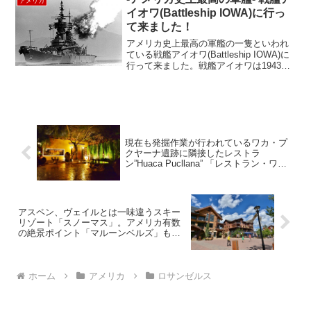
アメリカ
イオワ(Battleship IOWA)に行っ
て来ました！
アメリカ史上最高の軍艦の一隻といわれ
ている戦艦アイオワ(Battleship IOWA)に
行って来ました。戦艦アイオワは1943年
に就役し、1990年まで空母の護衛として
世界中で活躍したアメリカの戦艦で、第
二次世界大戦時には沖縄や九州、それ...
現在も発掘作業が行われているワカ・プ
クヤーナ遺跡に隣接したレストラ
ン”Huaca Pucllana” 「レストラン・ワ
カ・プクヤーナ」
アスペン、ヴェイルとは一味違うスキー
リゾート「スノーマス」。アメリカ有数
の絶景ポイント「マルーンベルズ」も見
逃せない！
ホーム
アメリカ
ロサンゼルス