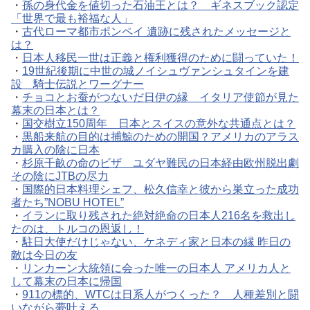
・
孫の身代金を値切った石油王とは？ ギネスブック認定
「世界で最も裕福な人」
・
古代ローマ都市ポンペイ 遺跡に残されたメッセージと
は？
・
日本人移民一世は正義と権利獲得のために闘っていた！
・
19世紀後期に中世の城ノイシュヴァンシュタインを建
設 騎士伝説とワーグナー
・
チョコとお蚕がつないだ日伊の縁 イタリア使節が見た
幕末の日本とは？
・
国交樹立150周年 日本とスイスの意外な共通点とは？
・
黒船来航の目的は捕鯨のための開国？アメリカのアラス
カ購入の陰に日本
・
杉原千畝の命のビザ ユダヤ難民の日本経由欧州脱出劇
その陰にJTBの尽力
・
国際的日本料理シェフ、松久信幸と彼から巣立った成功
者たち”NOBU HOTEL”
・
イランに取り残された絶対絶命の日本人216名を救出し
たのは、トルコの恩返し！
・
駐日大使だけじゃない、ケネディ家と日本の縁 昨日の
敵は今日の友
・
リンカーン大統領に会った唯一の日本人 アメリカ人と
して幕末の日本に帰国
・
911の標的、WTCは日系人がつくった？ 人種差別と闘
いながら夢叶える