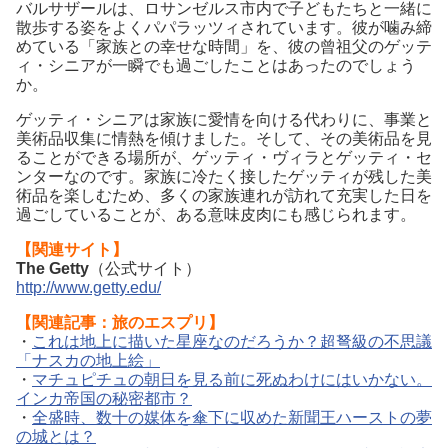
バルサザールは、ロサンゼルス市内で子どもたちと一緒に
散歩する姿をよくパパラッツィされています。彼が噛み締
めている「家族との幸せな時間」を、彼の曾祖父のゲッテ
ィ・シニアが一瞬でも過ごしたことはあったのでしょう
か。
ゲッティ・シニアは家族に愛情を向ける代わりに、事業と
美術品収集に情熱を傾けました。そして、その美術品を見
ることができる場所が、ゲッティ・ヴィラとゲッティ・セ
ンターなのです。家族に冷たく接したゲッティが残した美
術品を楽しむため、多くの家族連れが訪れて充実した日を
過ごしていることが、ある意味皮肉にも感じられます。
【関連サイト】
The Getty
（公式サイト）
http://www.getty.edu/
【関連記事：旅のエスプリ】
・
これは地上に描いた星座なのだろうか？超弩級の不思議
「ナスカの地上絵」
・
マチュピチュの朝日を見る前に死ぬわけにはいかない。
インカ帝国の秘密都市？
・
全盛時、数十の媒体を傘下に収めた新聞王ハーストの夢
の城とは？