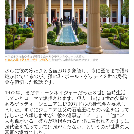
さらに彼の冷たさと吝嗇ぶりを象徴し、今に至るまで語り
継がれているのが、孫のJ・ポール・ゲッティ３世の身代
金を値切った逸話です。
1973年、まだティーンネイジャーだった３世は当時生活
していたローマで誘拐されます。犯人一味は３世の父親で
あるゲッティ・ジュニアに1700万ドルの身代金を要求し
ました。すぐにジュニアは父の石油王にそのお金を出して
ほしいと依頼しますが、彼の返事は「ノー」。「他に14
人も孫がいる。彼らが誘拐されるたびに言われるがままに
身代金を払っていては身がもたない」というのが世界の大
富豪の返答でした。