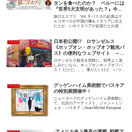
タンを食べたのか？ ペルーには
『世界5大文明があった？』今ペ
ルーで最も注目されている古代都
旅のエスプリ Vol. 8 パスタの起源はマ
市。
ルコポーロが中国の麺をイタリアに伝え
たとか、いやイタリアが起源だとか諸説
がありますがでは、レオナルド・ダ・ビ
ンチはナポリタンを食べたのでしょう
か？答えはNoです。何故ならトマトはア
日本初公開!? ロサンゼルス
アメリカ
ンデス高原（ペル...
《ホップオン・ホップオフ観光バ
ス》の便利なウェブサイト ～
Hop-On Hop-Off Bus～
ロサンゼルス観光を気軽に、効率よく楽
しみたいなら、ホップオンホップオフバ
ス！ だけど。。。 乗りたいけど、いつく
るのか不安。時間ぎりぎりまで買い物し
たいけど、次のバスがどこにいるのかわ
からない。このバスあと何分でつくの？
グッゲンハイム美術館でバスキア
アメリカ
というコメントもちら...
の特別展開催中！
ニューヨークのグッゲンハイム美術館に
て、伝説のアーティスト、ジャン＝ミシ
ェル・バスキア（Jean-Michel Basquiat）
の特別展「Basquiat’s “Defacement”: The
Untold Story」が開催中です。バ...
-アメリカ史上最高の軍艦- 戦艦ア