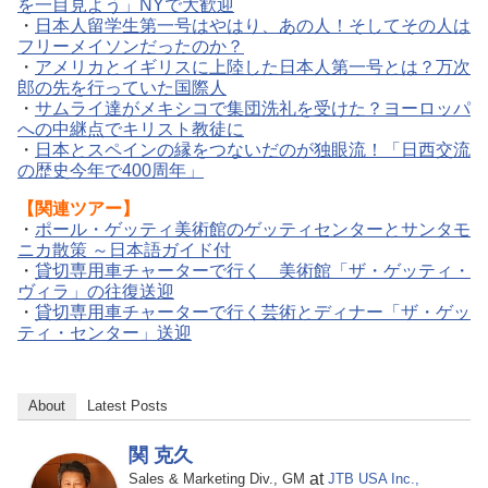
を一目見よう」NYで大歓迎
・
日本人留学生第一号はやはり、あの人！そしてその人は
フリーメイソンだったのか？
・
アメリカとイギリスに上陸した日本人第一号とは？万次
郎の先を行っていた国際人
・
サムライ達がメキシコで集団洗礼を受けた？ヨーロッパ
への中継点でキリスト教徒に
・
日本とスペインの縁をつないだのが独眼流！「日西交流
の歴史今年で400周年」
【関連ツアー】
・
ポール・ゲッティ美術館のゲッティセンターとサンタモ
ニカ散策 ～日本語ガイド付
・
貸切専用車チャーターで行く 美術館「ザ・ゲッティ・
ヴィラ」の往復送迎
・
貸切専用車チャーターで行く芸術とディナー「ザ・ゲッ
ティ・センター」送迎
About
Latest Posts
関 克久
at
Sales & Marketing Div., GM
JTB USA Inc.,