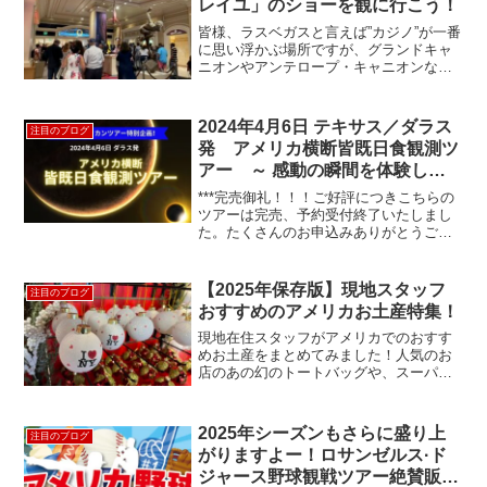
レイユ」のショーを観に行こう！
皆様、ラスベガスと言えば”カジノ”が一番
に思い浮かぶ場所ですが、グランドキャ
ニオンやアンテロープ・キャニオンなど
大自然の観光のゲートウェイとして宿泊
される方も多いと思います。そんな中、
とても華やかな世界的パフォーマンス集
2024年4月6日 テキサス／ダラス
注目のブログ
団「シルク・ドゥ・...
発 アメリカ横断皆既日食観測ツ
アー ～ 感動の瞬間を体験しよ
う！～
***完売御礼！！！ご好評につきこちらの
ツアーは完売、予約受付終了いたしまし
た。たくさんのお申込みありがとうござ
いました。***2024年4月8日 アメリカで皆
既日食が見られる絶好のチャンス！金環
日食や皆既日食は概ね毎年1～2回、地球
【2025年保存版】現地スタッフ
注目のブログ
上のど...
おすすめのアメリカお土産特集！
現地在住スタッフがアメリカでのおすす
めお土産をまとめてみました！人気のお
店のあの幻のトートバッグや、スーパー
でも買える手軽なお菓子など、情報盛り
だくさん！
2025年シーズンもさらに盛り上
注目のブログ
がりますよー！ロサンゼルス·ド
ジャース野球観戦ツアー絶賛販売