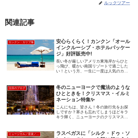
ルックツアー
関連記事
安心らくらく！カンクン「オール
カンクン・カリブ海
インクルーシブ・ホテルパッケー
ジ」好評販売中!
長い冬が厳しいアメリカ東海岸からひと
っ飛び、暖かい南国リゾートで過ごした
い！という方、一生に一度は人気のカリ
ビアンリゾートカンクンに行ってみたい
という方におすすめ！ルックアメリカン
ツアーでは安心らくらくの【オールイン
冬のニューヨークで魔法のような
注目のブログ
クルーシブ・ホテルパッケ...
ひとときを！クリスマス・イルミ
ネーション特集✨
こんにちは、皆さん！冬の旅行先をお探
しですか？寒さも忘れてしまうほどキラ
キラ輝く、ニューヨークのクリスマス・
イルミネーションはいかがでしょう
か？ 映画のワンシーンのようなロマンチ
ックな光景に包まれるニューヨークのホ
ラスベガスに「シルク・ドゥ・ソ
ミュージカル／音楽／ショー
リデーシーズンは、一度は体...