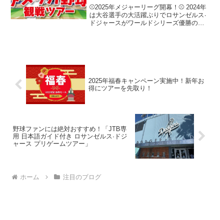
中！
⚾2025年メジャーリーグ開幕！⚾ 2024年
は大谷選手の大活躍ぶりでロサンゼルス·
ドジャースがワールドシリーズ優勝の座
を勝ち取り、大いに盛り上がったメジャ
ーリーグ。2025年は大谷選手の投打二刀
流の活躍が期待されているので、ますま
す盛り上...
2025年福春キャンペーン実施中！新年お
得にツアーを先取り！
野球ファンには絶対おすすめ！「JTB専
用 日本語ガイド付き ロサンゼルス·ドジ
ャース プリゲームツアー」
ホーム
注目のブログ