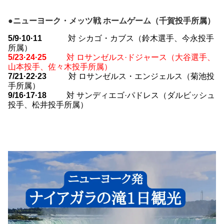
●ニューヨーク・メッツ戦 ホームゲーム（千賀投手所属）
5/9·10·11
対 シカゴ・カブス（鈴木選手、今永投手
所属）
5/23·24·25
対 ロサンゼルス·ドジャース（大谷選手、
山本投手、佐々木投手所属）
7/21
·22·23
対 ロサンゼルス・エンジェルス（菊池投
手所属）
9/16
·17·18
対 サンディエゴ·パドレス（ダルビッシュ
投手、松井投手所属）