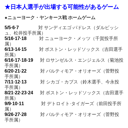
★日本人選手が出場する可能性があるゲーム
●ニューヨーク・ヤンキース戦 ホームゲーム
5/5·6·7
対 サンディエゴ·パドレス（ダルビッシ
ュ、松井投手所属）
5/16·17·18
対 ニューヨーク・メッツ（千賀投手所
属）
6/13
·14·15
対 ボストン・レッドソックス（吉田選手
所属）
6/16
·17·18·19
対 ロサンゼルス・エンジェルス（菊池投
手所属）
6/20
·21·22
対 バルティモア・オリオーズ（菅野投
手所属）
7/11
·12·13
対 シカゴ・カブス（鈴木選手、今永投
手所属）
8/21
·22·23·24
対 ボストン・レッドソックス（吉田選手
所属）
9/9·10·11
対 デトロイト·タイガーズ（前田投手所
属）
9/26
·27·28
対 バルティモア・オリオーズ（菅野投
手所属）