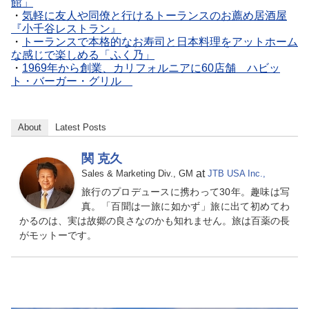
館」
・
気軽に友人や同僚と行けるトーランスのお薦め居酒屋
『小千谷レストラン』
・
トーランスで本格的なお寿司と日本料理をアットホーム
な感じで楽しめる「ふく乃」
・
1969年から創業、カリフォルニアに60店舗 ハビッ
ト・バーガー・グリル
About
Latest Posts
関 克久
at
Sales & Marketing Div., GM
JTB USA Inc.,
旅行のプロデュースに携わって30年。趣味は写
真。「百聞は一旅に如かず」旅に出て初めてわ
かるのは、実は故郷の良さなのかも知れません。旅は百薬の長
がモットーです。