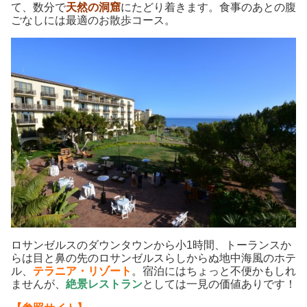
て、数分で
天然の洞窟
にたどり着きます。食事のあとの腹
ごなしには最適のお散歩コース。
ロサンゼルスのダウンタウンから小1時間、トーランスか
らは目と鼻の先のロサンゼルスらしからぬ地中海風のホテ
ル、
テラニア・リゾート
。宿泊にはちょっと不便かもしれ
ませんが、
絶景レストラン
としては一見の価値ありです！