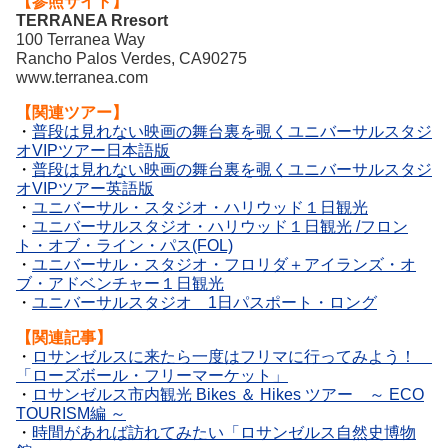
【参照サイト】
TERRANEA Rresort
100 Terranea Way
Rancho Palos Verdes, CA90275
www.terranea.com
【
関連ツアー】
・
普段は見れない映画の舞台裏を覗くユニバーサルスタジ
オVIPツアー日本語版
・
普段は見れない映画の舞台裏を覗くユニバーサルスタジ
オVIPツアー英語版
・
ユニバーサル・スタジオ・ハリウッド１日観光
・
ユニバーサルスタジオ・ハリウッド１日観光 /フロン
ト・オブ・ライン・パス(FOL)
・
ユニバーサル・スタジオ・フロリダ＋アイランズ・オ
ブ・アドベンチャー１日観光
・
ユニバーサルスタジオ 1日パスポート・ロング
【関連記事】
・
ロサンゼルスに来たら一度はフリマに行ってみよう！
「ローズボール・フリーマーケット」
・
ロサンゼルス市内観光 Bikes ＆ Hikes ツアー ～ ECO
TOURISM編 ～
・
時間があれば訪れてみたい「ロサンゼルス自然史博物