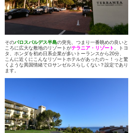
その
パロスバルデス半島
の突先、つまり一番眺めの良いと
ころに広大な敷地のリゾートが
テラニア・リゾート
。トヨ
タ、ホンダを初め日系企業が多いトーランスから20分、
こんに近くにこんなリゾートホテルがあったの～！っと驚
くような異国情緒でロサンゼルスらしくない？設定であり
ます。