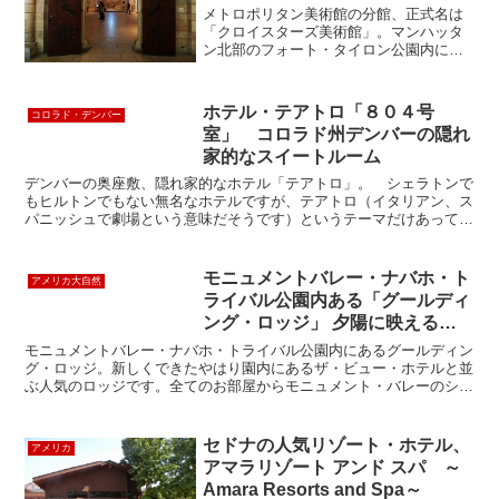
館』 ”The Cloisters”
メトロポリタン美術館の分館、正式名は
「クロイスターズ美術館」。マンハッタ
ン北部のフォート・タイロン公園内にあ
ってフランスやスペインの中世の修道院
の遺物を集めて作り上げられた建物自体
が芸術作品であり、中世ヨーロッパの美
ホテル・テアトロ「８０４号
コロラド・デンバー
術品約5000点が展示さ...
室」 コロラド州デンバーの隠れ
家的なスイートルーム
デンバーの奥座敷、隠れ家的なホテル「テアトロ」。 シェラトンで
もヒルトンでもない無名なホテルですが、テアトロ（イタリアン、ス
パニッシュで劇場という意味だそうです）というテーマだけあって、
インテリアの演出がなかなか気が効いていて、一度は泊まっ...
モニュメントバレー・ナバホ・ト
アメリカ大自然
ライバル公園内ある「グールディ
ング・ロッジ」 夕陽に映えるビ
ューと朝日が眺望できる
モニュメントバレー・ナバホ・トライバル公園内にあるグールディン
Goulding’s Lodge
グ・ロッジ。新しくできたやはり園内にあるザ・ビュー・ホテルと並
ぶ人気のロッジです。全てのお部屋からモニュメント・バレーのシル
エットを見ることができます。そして朝日もパジャマを着た...
セドナの人気リゾート・ホテル、
アメリカ
アマラリゾート アンド スパ ～
Amara Resorts and Spa～