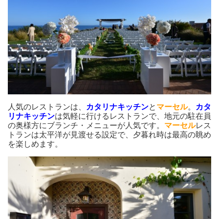
人気のレストランは、
カタリナキッチン
と
マーセル
。
カタ
リナキッチン
は気軽に行けるレストランで、地元の駐在員
の奥様方にブランチ・メニューが人気です。
マーセル
レス
トランは太平洋が見渡せる設定で、夕暮れ時は最高の眺め
を楽しめます。