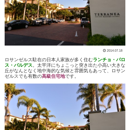
2014.07.18
ロサンゼルス駐在の日本人家族が多く住む
ランチョ・パロ
ス・バルデス
。太平洋にちょこっと突き出た小高い大きな
丘がなんとなく地中海的な気候と雰囲気もあって、ロサン
ゼルスでも有数の
高級住宅地
です。