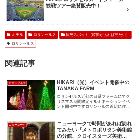
観戦ツアー絶賛販売中！
ホテル
ロサンゼルス
観光スポット（時間があれば見たい）
ロサンゼルス
関連記事
HIKARI（光）イベント開催中の
ロサンゼルス
TANAKA FARM
ロサンゼルス近郊の日系ファームにてク
リスマス期間限定イルミネーションイベ
ント開催中ですロサンゼルス近辺に住む
人ならたいがい知っている日系の大型観
光農園”Tanaka Farm"。OC、ロサンゼル
スダウンタウンから南東70kmの場所にあ
ニューヨークで時間があれば訪れ
ニューヨーク
り、...
てみたい『メトロポリタン美術館
の分館、クロイスターズ美術