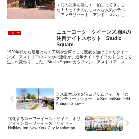
＜前の記事を読む＞ 泊まってきまし
た！！セドナのおしゃれな人気ホテル
「アマラリゾート アンド スパ」この
ホテルはアップタウンにあり、ショップ
やレストランなどが集まるセドナの中心
地へすぐの場所にあります。客室も中庭
ニューヨーク クイーンズ地区の
アメリカ
もすばらしく、快適に宿泊でき...
注目ナイトスポット Studio
Square
1920年代から幾度となく工場や倉庫として変貌を遂げてきたクイー
ンズ、アストリアのレンガの建物が、近年ナイトライフの中心として
生まれ変わりました。Studio Squareカウフマン・アストリア・スタ
ジオ（Kaufman Astoria S...
全米最大規模を誇るブリムフィールドの
アンティークショー ＝Boston/Brimfield
Antique Show＝
進化するローワーイーストサイド、ホリ
デイインローワーイーストサイド –
Holiday Inn New York City Manhattan
Lower East Side