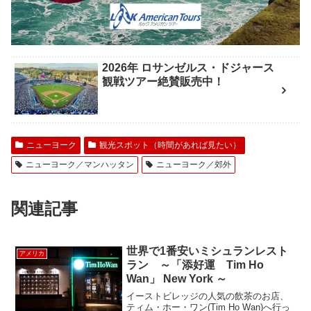
2026年 ロサンゼルス・ドジャース
観戦ツアー絶賛販売中！
ニューヨーク
観光スポット（時間があれば見たい）
ニューヨーク／マンハッタン
ニューヨーク／郊外
関連記事
世界で1番安いミシュランレスト
アメリカ
ラン ～「添好運 Tim Ho
Wan」 New York ～
イーストビレッジの人気の飲茶のお店、
ティム・ホー・ワン(Tim Ho Wan)へ行っ