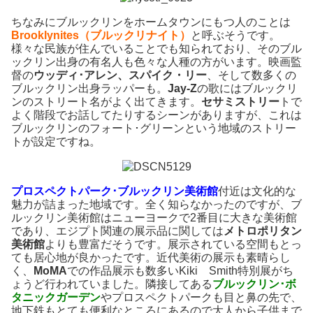
ちなみにブルックリンをホームタウンにもつ人のことは
Brooklynites（ブルックリナイト）
と呼ぶそうです。
様々な民族が住んでいることでも知られており、そのブル
ックリン出身の有名人も色々な人種の方がいます。映画監
督の
ウッディ･アレン、スパイク・リー
、そして数多くの
ブルックリン出身ラッパーも。
Jay-Z
の歌にはブルックリ
ンのストリート名がよく出てきます。
セサミストリー
トで
よく階段でお話してたりするシーンがありますが、これは
ブルックリンのフォート･グリーンという地域のストリー
トが設定ですね。
プロスペクトパーク･ブルックリン美術館
付近は文化的な
魅力が詰まった地域です。全く知らなかったのですが、ブ
ルックリン美術館はニューヨークで2番目に大きな美術館
であり、エジプト関連の展示品に関しては
メトロポリタン
美術館
よりも豊富だそうです。展示されている空間もとっ
ても居心地が良かったです。近代美術の展示も素晴らし
く、
MoMA
での作品展示も数多いKiki Smith特別展がち
ょうど行われていました。隣接してある
ブルックリン･ボ
タニックガーデン
やプロスペクトパークも目と鼻の先で、
地下鉄もとても便利なところにあるので大人から子供まで