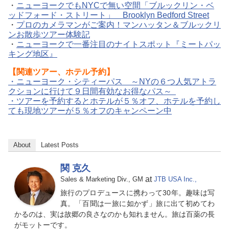
・
ニューヨークでもNYCで無い空間「ブルックリン・ベ
ッドフォード・ストリート」 Brooklyn Bedford Street
・
プロのカメラマンがご案内！マンハッタン＆ブルックリ
ンお散歩ツアー体験記
・
ニューヨークで一番注目のナイトスポット『ミートパッ
キング地区』
【関連ツアー、ホテル予約】
・ニューヨーク・シティーパス ～NYの６つ人気アトラ
クションに行けて９日間有効なお得なパス～
・ツアーを予約するとホテルが５％オフ、ホテルを予約し
ても現地ツアーが５％オフのキャンペーン中
About
Latest Posts
関 克久
at
Sales & Marketing Div., GM
JTB USA Inc.,
旅行のプロデュースに携わって30年。趣味は写
真。「百聞は一旅に如かず」旅に出て初めてわ
かるのは、実は故郷の良さなのかも知れません。旅は百薬の長
がモットーです。