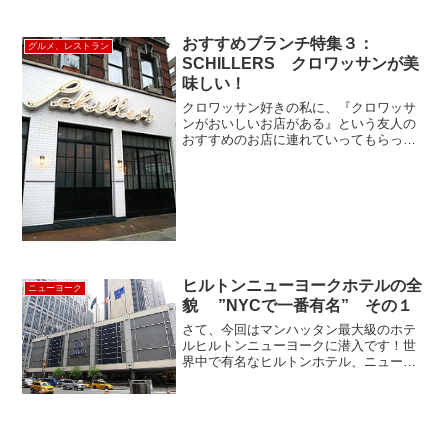
代美術館のギフト店もお土産選び...
おすすめブランチ特集３：
グルメ、レストラン
SCHILLERS クロワッサンが美
味しい！
クロワッサン好きの私に、『クロワッサ
ンがおいしいお店がある』という友人の
おすすめのお店に連れていってもらった
お店、SCHILLERS。今、話題のエリアで
すが、まだあまり日本のガイドブックに
は載っていないお店。お店の多いクリン
トンストリートか...
ヒルトンニューヨークホテルの全
ニューヨーク
貌 ”NYCで一番有名” その１
さて、今回はマンハッタン最大級のホテ
ルヒルトンニューヨークに潜入です！世
界中で有名なヒルトンホテル、ニューヨ
ークでももちろん知名度抜群！ホテル正
面は６番街（Ave. of Americas）に面し
ています。地下鉄B・D・F・V・ E・N・
R...