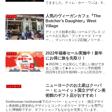
てきました。ティム・ホー・ワンは、4年
連続でミシュラン3つ星を獲得したフォー
シーズンズ香港の広東料理レストランの
点心師を務めた マク・クァイ・プイ(Mak
人気のヴィーガンカフェ『The
アメリカ
...
Butcher’s Daughter』West
Village
デトックス効果が高いコールドプレス ジ
ュースが人気の「ブッチャーズ ドータ
ー」。マンハッタンに2店舗(ノリータと
ウェストビレッジ)と、ロサンゼルス(ベニ
ス)にもあります。コールドプレス ジュー
スと野菜たっぷりのメニュー、明るく開
2022年福春セール実施中！新年
アメリカ
放感のある店...
にお得に旅を先取り！
★2022年こそは安心して楽しい旅ができ
ること願って★キャンペーン予約期間：
2022年1月1日午前0時～から1月31日午後
23時59分（米国太平洋時間） 割引対象
出発日：2022年1月1日から5月31日発の
ツアーに適用通常料金から22％OF...
ニューヨークのお土産はクーパ
ニューヨーク
ー・ヒューイット国立デザイン美
術館のギフト店がおすすめ！
Smithsonian Institution傘下のクーパー・ヒューイット・国立デザイ
ン美術館は歴史的なデザインとコンテンポラリー デザインを専門と
した博物館ですが、ギフトショップもなかなか充実しています。 近