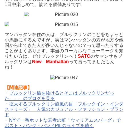
1日中楽しめて、訪れる価値ありです!
マンハッタン在住の人は、ブルックリンのことをちょっと
小馬鹿にするんですが、実はマンハッタンの方が地方や他
国から出てきた人が多いんじゃないの？って思ったりする
ことがよくあります。本当のローカルなニューヨークを知
りたい方は、ぜひブルックリンへ！
SATC
のサマンサもブ
ルックリンは
New Manhattan
って言ってましたもん
ね！
【関連記事】
・
ブルックリン橋を抜けるとそこはブルックリンだっ
た、、、のブログを見る
・
拡大するブルックリン旋風の目「ブルックイン・インダ
ストリーズ」 人気のカジュアル・ファッション・ブラン
ド
・
NYで一番ホットな若者の町「ウィリアムスバーグ」で
ポスト・パンク・バンドPILのライブを聴く