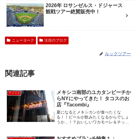
2026年 ロサンゼルス・ドジャース
観戦ツアー絶賛販売中！
ニューヨーク
注目のブログ
ルックツアー
関連記事
メキシコ南部のユカタンビーチか
アメリカ
らNYにやってきた！ タコスのお
店『Tacombi』
夏になるとメキシカンが食べたくな
る！！ビールが飲みたくなるからでしょ
うか…！？おいしいワカモーレ＆チップ
スとタコスとビール…ニューヨークはメ
キシコからの移民も多いので、メキシカ
ンレストランが多くあり人気がありま
おすすめブランチ特集１：