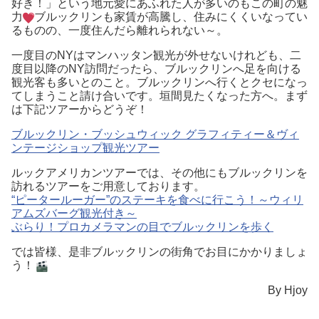
好き！」という地元愛にあふれた人が多いのもこの町の魅
力
ブルックリンも家賃が高騰し、住みにくくいなってい
るものの、一度住んだら離れられない～。
一度目のNYはマンハッタン観光が外せないけれども、二
度目以降のNY訪問だったら、ブルックリンへ足を向ける
観光客も多いとのこと。ブルックリンへ行くとクセになっ
てしまうこと請け合いです。垣間見たくなった方へ。まず
は下記ツアーからどうぞ！
ブルックリン・ブッシュウィック グラフィティー＆ヴィ
ンテージショップ観光ツアー
ルックアメリカンツアーでは、その他にもブルックリンを
訪れるツアーをご用意しております。
“ピータールーガー”のステーキを食べに行こう！～ウィリ
アムズバーグ観光付き～
ぶらり！プロカメラマンの目でブルックリンを歩く
では皆様、是非ブルックリンの街角でお目にかかりましょ
う！
By Hjoy