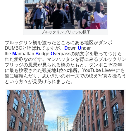
ブルックリンブリッジの様子
ブルックリン橋を渡ったところにある地区がダンボ
DUMBOと呼ばれてますが、
D
own
U
nder
the
M
anhattan
B
ridge
O
verpassの頭文字を取ってつけら
れた愛称なのです。マンハッタンを背にみるブルックリン
ブリッジの風景が見られる橋のたもと、ダンボこそ22年
に最も検索された観光地1位の場所。YouTube Live中にも
道に寝転んだり、思い思いのポーズでの映え写真を撮ろう
という方々が見受けられました。