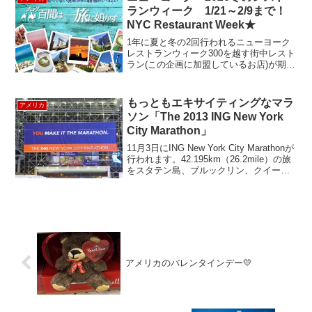
ランウィーク 1/21～2/9まで！
NYC Restaurant Week★
1年に夏と冬の2回行われるニューヨーク
レストランウィーク300を越す街中レスト
ラン(この企画に加盟しているお店)が期間
限定で格安Prefixメニューを提供してくれ
るなんとも嬉しい企画です。さて、おま
ちかね、2020年冬の陣は1月21日(火...
もっともエキサイティングなマラ
アメリカ
ソン「The 2013 ING New York
City Marathon」
11月3日にING New York City Marathonが
行われます。42.195km（26.2mile）の旅
をスタテン島、ブルックリン、クイーン
ズ、ブロンクス、マンハッタンとニュー
ヨークの5つの区をゴール目指して走り抜
けます。今年...
アメリカのバレンタインデー💛