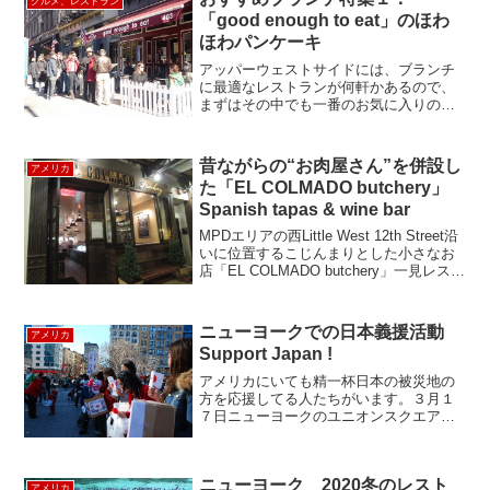
グルメ、レストラン
す。ということで、まだちょっと...
「good enough to eat」のほわ
ほわパンケーキ
アッパーウェストサイドには、ブランチ
に最適なレストランが何軒かあるので、
まずはその中でも一番のお気に入りのお
店をご紹介します。その名も、good
enough to eat。訳すと、”食べるのに十分
健康的だ”といったところでしょうか。カ
昔ながらの“お肉屋さん”を併設し
アメリカ
ント...
た「EL COLMADO butchery」
Spanish tapas & wine bar
MPDエリアの西Little West 12th Street沿
いに位置するこじんまりとした小さなお
店「EL COLMADO butchery」一見レスト
ランにしか見えませんが、名前のとおり
精肉販売も扱ったお店になっているよう
です。(El ...
ニューヨークでの日本義援活動
アメリカ
Support Japan !
アメリカにいても精一杯日本の被災地の
方を応援してる人たちがいます。３月１
７日ニューヨークのユニオンスクエアー
で 義援金を募金する集会がありました。
テレビの前で涙しているばかりでは駄目
だと 思い立ったママの呼びかけで集まっ
ニューヨーク 2020冬のレスト
た 大勢の人々は一つ...
アメリカ