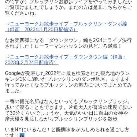
のですが）ブルックリンお散歩ライブをやってみましたが
ご覧頂けましたでしょうか。まだの方は是非こちらからご
覧くださいね。
⇒
ニューヨークお散歩ライブ：ブルックリン・ダンボ編
（録画：2023年1月20日配信済）
なお第四弾になる「ダウンタウン」編も2/24にライブ決行
されました！ローワーマンハッタンの見どころ満載！
⇒
ニューヨークお散歩ライブ：ダウンタウン編（録画：
2023年2月24日配信済）
Googleが発表した2022年に最も検索された観光地のラン
キング1位に輝いた
ブルックリンのダンボ地区。
ますます
行ってみたくなるブルックリンの魅力についてまとめてみ
ました。
一番の観光名所はなんといってもブルックリンブリッジ。
歩いて渡ることもできます。片道大人が普通の速度で歩い
て30分くらいでしょうか。天気のいい日に自由の女神や
摩天楼を見渡しながらブルックリンブリッジを散歩。
いまNYにいるんだ！と醍醐味をかみしめられる過ごし方
です！