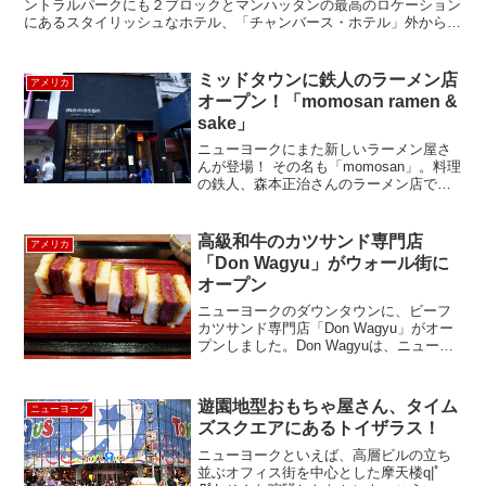
ントラルパークにも２ブロックとマンハッタンの最高のロケーション
にあるスタイリッシュなホテル、「チャンバース・ホテル」外からは
ホテルなのかは全くわかないシックな外観ですね。ロビーは...
ミッドタウンに鉄人のラーメン店
アメリカ
オープン！「momosan ramen &
sake」
ニューヨークにまた新しいラーメン屋さ
んが登場！ その名も「momosan」。料理
の鉄人、森本正治さんのラーメン店で
す。ミッドタウン、レキシントン通り沿
いの39と40丁目の間にあります。入り口
からはバーカウンターが見えて大人な雰
高級和牛のカツサンド専門店
アメリカ
囲気。よく見る...
「Don Wagyu」がウォール街に
オープン
ニューヨークのダウンタウンに、ビーフ
カツサンド専門店「Don Wagyu」がオー
プンしました。Don Wagyuは、ニューヨ
ーク証券取引所から徒歩約5分くらいの、
Williamストリート沿いにあります。こ
の、牛のピンクのネオンサインが目印
遊園地型おもちゃ屋さん、タイム
ニューヨーク
で...
ズスクエアにあるトイザラス！
ニューヨークといえば、高層ビルの立ち
並ぶオフィス街を中心とした摩天楼q|ﾟ