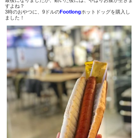
最後になりましたが、動いた後には、やはりお腹が空きま
すよね？
3時のおやつに、9ドルの
Footlong
ホットドッグを購入し
ました！