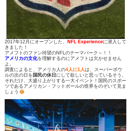
2017年12月にオープンした、
NFL Experience
に潜入して
きました！
アメフトのファン待望のNFLのテーマパーク～！！
アメリカの文化
を理解するのにアメフトは欠かせません
よ。
調査によると、アメリカ人の
4人に1人
は、スーパーボウ
ルの次の日を
国民の休日
にして欲しいと思っているそう。
それだけ、大盛り上がりする一大イベント！国民のスポー
ツであるアメリカン・フットボールの世界をのぞいて見ま
しょう