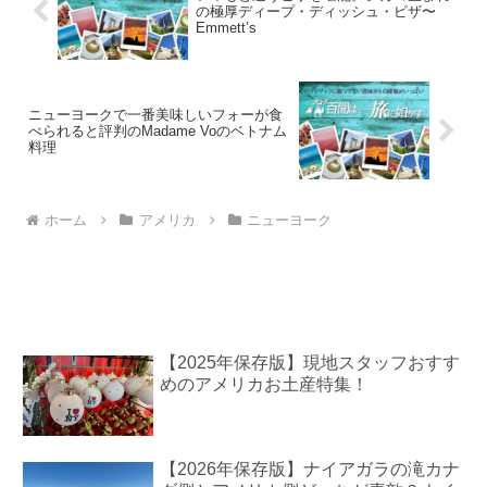
の極厚ディープ・ディッシュ・ピザ〜
Emmett’s
ニューヨークで一番美味しいフォーが食
べられると評判のMadame Voのベトナム
料理
ホーム
アメリカ
ニューヨーク
【2025年保存版】現地スタッフおすす
めのアメリカお土産特集！
【2026年保存版】ナイアガラの滝カナ