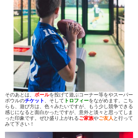
そのあとは、
ボール
を投げて遊ぶコーナー等をやスーパー
ボウルの
チケット
、そして
トロフィー
をながめます。こち
らも、遊び方は、色々みたいですが、もう少し競争できる
感じになると面白かったですが、意外と淡々と思ってしま
った印象です。ぜひ盛り上がれる
ご家族
や
ご友人
と行って
みて下さい！