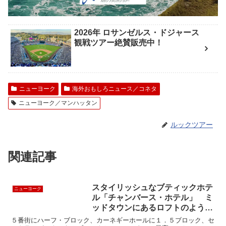
2026年 ロサンゼルス・ドジャース
観戦ツアー絶賛販売中！
ニューヨーク
海外おもしろニュース／コネタ
ニューヨーク／マンハッタン
ルックツアー
関連記事
スタイリッシュなブティックホテ
ニューヨーク
ル「チャンバース・ホテル」 ミ
ッドタウンにあるロフトのよう
な”Chambers Hotel”
５番街にハーフ・ブロック、カーネギーホールに１．５ブロック、セ