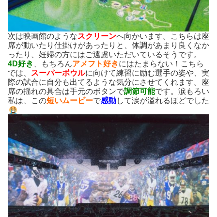
次は映画館のような
スクリーン
へ向かいます。こちらは座
席が動いたり仕掛けがあったりと、体調があまり良くなか
ったり、妊婦の方にはご遠慮いただいているそうです。
4D好き
、もちろん
アメフト好き
にはたまらない！こちら
では、
スーパーボウル
に向けて練習に励む選手の姿や、実
際の試合に自分も出てるような気分にさせてくれます。座
席の揺れの具合は手元のボタンで
調節可能
です。涙もろい
私は、この
短いムービー
で
感動
して涙が溢れるほどでした