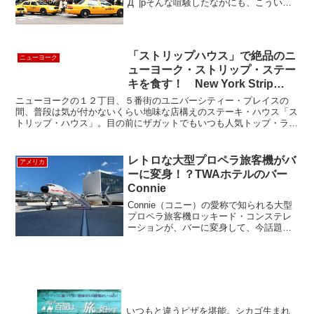
Дﾟ|pそんな喧騒したなかにも、こういう
心弾む場所があるんですね。 タイムズス
クエアを観光で訪れる人々は、100%の確
率でここに入りますよね。ということ
で、中へと入っ...
「ストリップハウス」で絶品のニ
ニューヨーク
ューヨーク・ストリップ・ステー
キを食す！ New York Strip
House Steak House
ニューヨークの１２丁目、５番街のユニバーシティー・プレイスの
間、普段は気が付かないくらい地味な店構えのステーキ・ハウス「ス
トリップ・ハウス」。目の前にザガットでもいつも人気トップ・ラン
キングに入る派手な"Gotham Bar & Grill...
レトロな大型プロペラ旅客機がバ
アメリカ
ーに変身！？TWAホテルのバー
Connie
Connie（コニー）の愛称で知られる大型
プロペラ旅客機ロッキード・コンステレ
ーションが、バーに変身して、今話題の
TWAホテルに登場しました。このプロペ
ラ機はトランス・ワールド航空(TWA)の
経営者のハワード・ヒューズの指揮の元
にロッキード...
いつもと違うピザを堪能。シカゴ生まれ