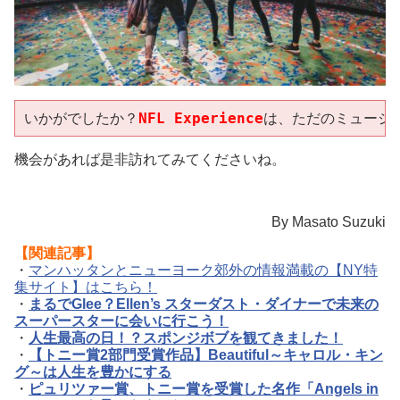
いかがでしたか？
NFL Experience
は、ただのミュージ
機会があれば是非訪れてみてくださいね。
By Masato Suzuki
【関連記事】
・
マンハッタンとニューヨーク郊外の情報満載の【NY特
集サイト】はこちら！
・
まるでGlee？Ellen’s スターダスト・ダイナーで未来の
スーパースターに会いに行こう！
・
人生最高の日！？スポンジボブを観てきました！
・
【トニー賞2部門受賞作品】Beautiful～キャロル・キン
グ～は人生を豊かにする
・
ピュリツァー賞、トニー賞を受賞した名作「Angels in