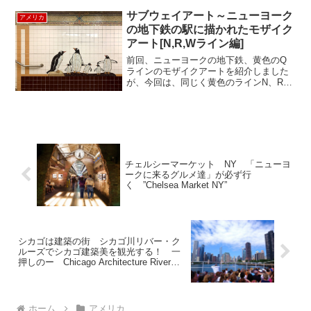
うな感じですが、中に入ると。。本格的
サブウェイアート～ニューヨーク
アメリカ
なカウンターも...
の地下鉄の駅に描かれたモザイク
アート[N,R,Wライン編]
前回、ニューヨークの地下鉄、黄色のQ
ラインのモザイクアートを紹介しました
が、今回は、同じく黄色のラインN、R、
Wのサブウェイ・アートを紹介します。
N、R、Wの5 Ave/59th Street駅では、
Ann Schaumberger作のモザ...
チェルシーマーケット NY 「ニューヨ
ークに来るグルメ達」が必ず行
く ”Chelsea Market NY”
シカゴは建築の街 シカゴ川リバー・ク
ルーズでシカゴ建築美を観光する！ 一
押しのー Chicago Architecture River
Cruise
ホーム
アメリカ