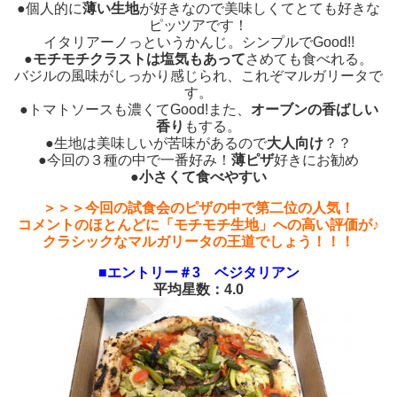
●個人的に
薄い生地
が好きなので美味しくてとても好きな
ピッツアです！
イタリアーノっというかんじ。シンプルでGood!!
●
モチモチクラストは塩気もあって
さめても食べれる。
バジルの風味がしっかり感じられ、これぞマルガリータで
す。
●トマトソースも濃くてGood!また、
オーブンの香ばしい
香り
もする。
●生地は美味しいが苦味があるので
大人向け
？？
●今回の３種の中で一番好み！
薄ピザ
好きにお勧め
●
小さくて食べやすい
＞＞＞今回の試食会のピザの中で第二位の人気！
コメントのほとんどに「モチモチ生地」への高い評価が♪
クラシックなマルガリータの王道でしょう！！！
■エントリー＃3 ベジタリアン
平均星数：4.0