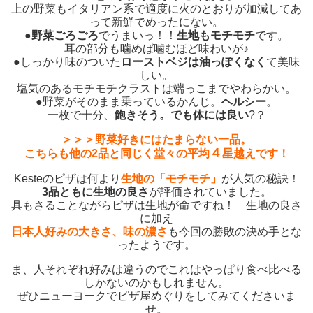
上の野菜もイタリアン系で適度に火のとおりが加減してあ
って新鮮でめったにない。
●
野菜ごろごろ
でうまいっ！！
生地もモチモチ
です。
耳の部分も噛めば噛むほど味わいが♪
●しっかり味のついた
ローストベジは油っぽくなく
て美味
しい。
塩気のあるモチモチクラストは端っこまでやわらかい。
●野菜がそのまま乗っているかんじ。
ヘルシー
。
一枚で十分、
飽きそう。でも体には良い
?？
＞＞＞野菜好きにはたまらない一品。
４
こちらも他の2品と同じく堂々の平均
星越えです！
Kesteのピザは何より
生地の「モチモチ」
が人気の秘訣！
3品ともに生地の良さ
が評価されていました。
具もさることながらピザは生地が命ですね！ 生地の良さ
に加え
日本人好みの大きさ、味の濃さ
も今回の勝敗の決め手とな
ったようです。
ま、人それぞれ好みは違うのでこれはやっぱり食べ比べる
しかないのかもしれません。
ぜひニューヨークでピザ屋めぐりをしてみてくださいま
せ。