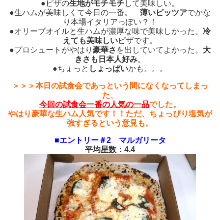
●ピザの
生地がモチモチ
して美味しい。
●生ハムが美味しくて今日の一番。
薄いピッツア
でかな
り本場イタリアっぽい？！
●オリーブオイルと生ハムが濃厚な味で美味しかった。
冷
えても美味しい
ピザです。
●プロシュートがやはり
豪華さ
を出していてよかった。
大
きさも日本人好み
。
●ちょっと
しょっぱい
かも。。。
＞＞＞本日の試食会であっという間になくなってしまっ
た、
今回の試食会一番の人気の一品
でした。
やはり豪華な生ハム人気です！！ただ、ちょっぴり塩気が
強すぎるという意見も。
■エントリー＃2 マルガリータ
平均星数：4.4