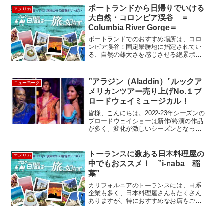
存知ですか？当時、全米オープンテニス
ポートランドから日帰りでいける
アメリカ
会場として使われていた...
大自然・コロンビア渓谷 ＝
Columbia River Gorge＝
ポートランドでのおすすめ場所は、コロ
ンビア渓谷！国定景勝地に指定されてい
る、自然の雄大さを感じさせる絶景ポイ
ントです。ポートランドからのアクセス
も比較的簡単ですので観光地としても大
人気。コロンビア峡谷にあるマルトノマ
”アラジン（Aladdin）”ルックア
ニューヨーク
滝オレゴン州でも高い落差...
メリカンツアー売り上げNo.１ブ
ロードウェイミュージカル！
皆様、こんにちは。2022-23年シーズンの
ブロードウェイショーは新作/終演の作品
が多く、変化が激しいシーズンとなって
います。そんな昨年、ルックアメリカン
ツアーで売り上げNo.１だったミュージカ
ルは何だったかおわかりですか？🤔正解
トーランスに数ある日本料理屋の
アメリカ
は”アラ...
中でもおススメ！ ”i-naba 稲
葉”
カリフォルニアのトーランスには、日系
企業も多く、日本料理屋さんもたくさん
ありますが、特におすすめなお店をご紹
介します！その名も、"i-naba 稲葉" 一
見、外見は、普通に通りすぎてしまいそ