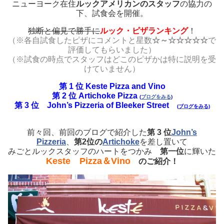
ニューヨーク在住
ルックアメリカンのスタッフ
の協力の
下、試食会を開催。
独断と偏見で勝手に
ルック・ピザランキング
！
（※各自試食したピザにコメントと星数
☆～☆☆☆☆☆
で
評価してもらいました）
（※試食の時点でスタッフはどこのピザかは特に説明を受
けていません）
第 1 位 Keste Pizza and Vino
第 2 位 Artichoke Pizza
(
ブログをみる
)
第 3 位 John’s Pizzeria of Bleeker Street
(
ブログをみる
)
前々回、前回のブログで紹介した
第 3 位
John’s
Pizzeria
、
第2位の
Artichoke
を差し置いて
みごとルックスタッフのハートをつかみ
第一位
に輝いた
Keste Pizza＆Vino
のご紹介！