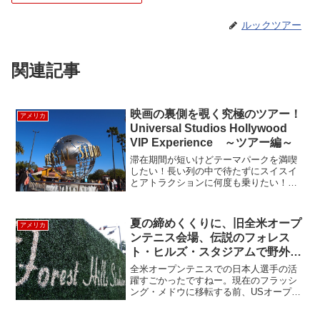
ルックツアー
関連記事
映画の裏側を覗く究極のツアー！
アメリカ
Universal Studios Hollywood
VIP Experience ～ツアー編～
滞在期間が短いけどテーマパークを満喫
したい！長い列の中で待たずにスイスイ
とアトラクションに何度も乗りたい！大
好きな映画の事をもっと知りたい！ちょ
っと優越感に浸りたいそんなわがままな
願いをかなえるユニバーサルスタジオハ
夏の締めくくりに、旧全米オープ
アメリカ
リウッドのVIPエクスペ...
ンテニス会場、伝説のフォレス
ト・ヒルズ・スタジアムで野外コ
ンサート
全米オープンテニスでの日本人選手の活
躍すごかったですねー。現在のフラッシ
ング・メドウに移転する前、USオープン
テニスが、同じくクイーンズにあるフォ
レスト・ヒルズで開催されていたのをご