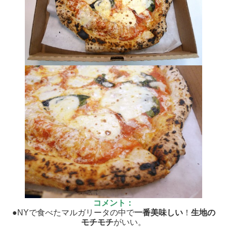
コメント：
●NYで食べたマルガリータの中で
一番美味しい
！
生地の
モチモチ
がいい。