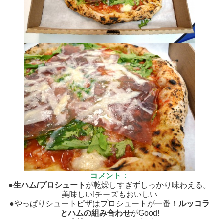
コメント：
●
生ハム/プロシュート
が乾燥しすぎずしっかり味わえる。
美味しい!チーズもおいしい
●やっぱりシュートピザはプロシュートが一番！
ルッコラ
とハムの組み合わせ
がGood!