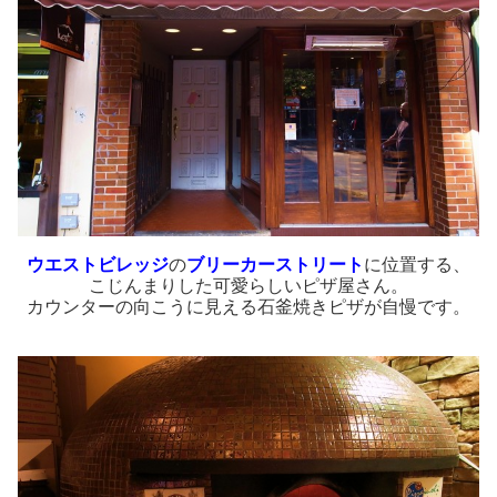
ウエストビレッジ
の
ブリーカーストリート
に位置する、
こじんまりした可愛らしいピザ屋さん。
カウンターの向こうに見える石釜焼きピザが自慢です。