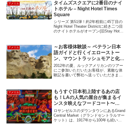
タイムズスクエアに2番目のナイ
アメリカ
トホテル – Night Hotel Times
Square
シリーズ 第51弾！約2年程前に45丁目の
Night Hotel Theater Districtに続き二つ目
のナイトホテルがオープン(旧Stay Hotel)
！わずか2ブロック程北に位置するが、45
丁目よりも、少し落ち着いた感じに仕上
が...
～お客様体験談～ ベテラン日本
アメリカ
語ガイドと行くイエローストー
ン、マウントラッシュモアと化石
採集の旅① -Yellowstone
2012年の夏、ルックアメリカンのツアー
National Park, Mt.Rushmore,
にご参加いただいたお客様が、素敵な体
験記を書いて弊社へ送っていただきまし
Fossil Collecting
た。ご家族との素敵な夏の思い出の一場
面をご紹介いたします。イエローストー
ン国立公園、マウントラッシュモア、グ
もうすぐ日本初上陸するあの店
アメリカ
ランドティトンと５日...
も！LAの人気の屋台が集まるイ
ンスタ映えなフードコート〜
Grand Central Market
ロサンゼルスのダウンタウンにあるGrand
Central Market（グランドセントラルマー
ケット）は、1917年から100年も続いる
マーケット。LAのホットな屋台が集ま
る、話題のスポットです。まずは、イン