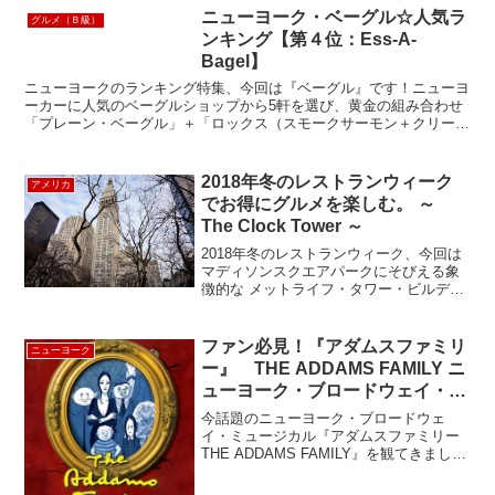
スタグラマーに人気のこのネオン...
ニューヨーク・ベーグル☆人気ラ
グルメ（Ｂ級）
ンキング【第４位：Ess-A-
Bagel】
ニューヨークのランキング特集、今回は『ベーグル』です！ニューヨ
ーカーに人気のベーグルショップから5軒を選び、黄金の組み合わせ
「プレーン・ベーグル」＋「ロックス（スモークサーモン＋クリーム
チーズ）」を、スタッフが目隠しで食べ比べてみました。結...
2018年冬のレストランウィーク
アメリカ
でお得にグルメを楽しむ。 ～
The Clock Tower ～
2018年冬のレストランウィーク、今回は
マディソンスクエアパークにそびえる象
徴的な メットライフ・タワー・ビルディ
ングにある「The Clock Tower」へ行って
きました。The Clock Towerは、レストラ
ン経営者として有名なス...
ファン必見！『アダムスファミリ
ニューヨーク
ー』 THE ADDAMS FAMILY ニ
ューヨーク・ブロードウェイ・ミ
ュージカル
今話題のニューヨーク・ブロードウェ
イ・ミュージカル『アダムスファミリー
THE ADDAMS FAMILY』を観てきまし
た。以前日本でも一風を制したあの家族
がここニューヨークにやってきました！