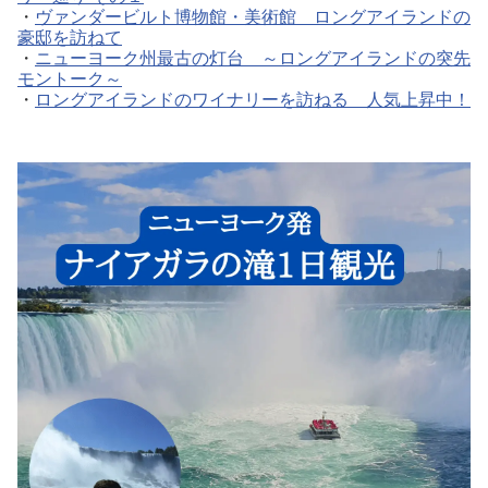
・
ヴァンダービルト博物館・美術館 ロングアイランドの
豪邸を訪ねて
・
ニューヨーク州最古の灯台 ～ロングアイランドの突先
モントーク～
・
ロングアイランドのワイナリーを訪ねる 人気上昇中！