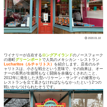
2020.01.10
ワイナリーが点在する
ロングアイランド
のノースフォーク
の港町
グリーンポート
で人気のメキシカン・レストラン
Lucharitos（ルチャリトス）
を紹介します。店名のルチ
ャリトスは、小さな戦士という意味で、その由来は、オー
ナーの長男が生後間もなく闘病を余儀なくされたこと、
2012年に発生した大型ハリケーン・サンディの被害から
レストランを立て直さなければならなかったという2つの
戦いからつけられたそうです。