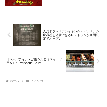
タタタタ♪ チッチッ♪ タタタタ♪ チッ
チッ♪・...
人気ドラマ「ブレイキング・バッド」の
世界感を体験できるレストランが期間限
定でオープン
日本人パティシエが腕をふるうスイーツ
屋さん〜Patisserie Fouet
ホーム
アメリカ