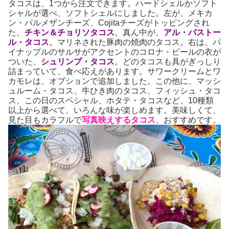
タコスは、1つから注文できます。ハードシェルかソフト
シャルが選べ、ソフトシェルにしました。左が、メキカ
ン・パルメザンチーズ、Cojitaチーズがトッピングされ
た、
チキン＆チョリソタコス
。真ん中が、
アル・パストー
ル・タコス
。マリネされた豚肉の焼肉のタコス。右は、パ
イナップルのサルサがアクセントのコロナ・ビールの衣が
ついた、
シュリンプ・タコス
。どのタコスも具がぎっしり
詰まっていて、食べ応えがあります。サワークリームとワ
カモレは、オプションで追加しました。この他に、マッシ
ュルーム・タコス、牛ひき肉のタコス、フィッシュ・タコ
ス、この日のスペシャル、ホタテ・タコスなど、10種類
以上から選べて、いろんな味が楽しめます。美味しくて、
見た目もカラフルで
写真映えするタコス
、おすすめです。