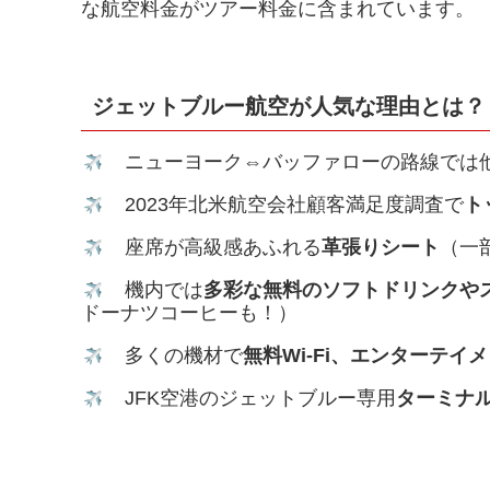
な航空料金がツアー料金に含まれています。
ジェットブルー航空が人気な理由とは？
ニューヨーク⇔バッファローの路線では
2023年北米航空会社顧客満足度調査で
ト
座席が高級感あふれる
革張りシート
（一
機内では
多彩な無料のソフトドリンクや
ドーナツコーヒーも！）
多くの機材で
無料Wi-Fi、エンターテイ
JFK空港のジェットブルー専用
ターミナ