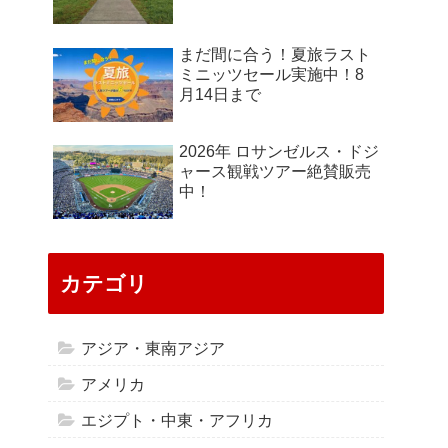
まだ間に合う！夏旅ラスト
ミニッツセール実施中！8
月14日まで
2026年 ロサンゼルス・ドジ
ャース観戦ツアー絶賛販売
中！
カテゴリ
アジア・東南アジア
アメリカ
エジプト・中東・アフリカ