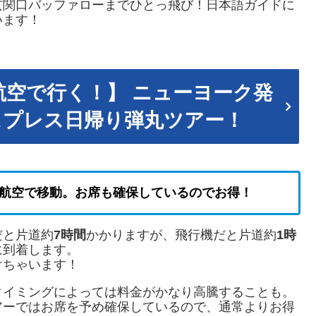
玄関口バッファローまでひとっ飛び！日本語ガイドに
います！
空で行く！】 ニューヨーク発
スプレス日帰り弾丸ツアー！
航空で移動。お席も確保しているのでお得！
だと片道約
7時間
かかりますが、飛行機だと片道約
1時
に到着します。
けちゃいます！
タイミングによっては料金がかなり高騰することも。
アーではお席を予め確保しているので、通常よりお得