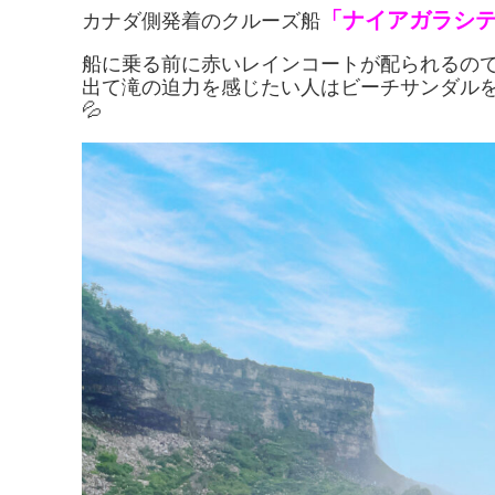
「ナイアガラシ
カナダ側発着のクルーズ船
船に乗る前に赤いレインコートが配られるの
出て滝の迫力を感じたい人はビーチサンダル
💦