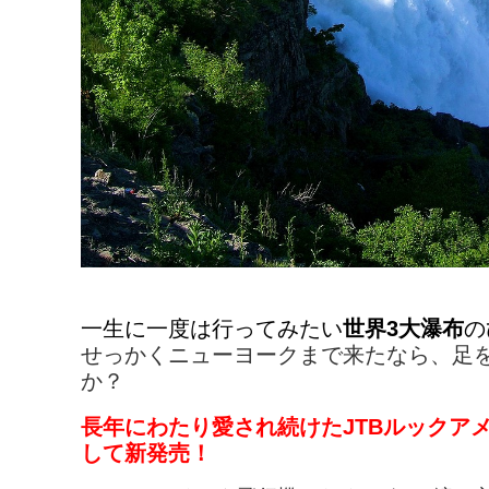
一生に一度は行ってみたい
世界3大瀑布
の
せっかくニューヨークまで来たなら、足
か？
長年にわたり愛され続けたJTBルックア
して新発売！