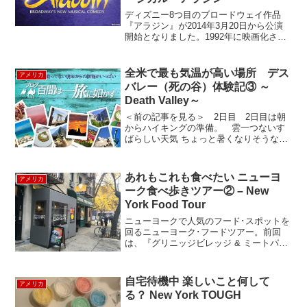
ディズニー8つ目のブロードウェイ作品
『アラジン』が2014年3月20日から公演
開始となりました。1992年に映画化され
たこの作品はディズニーアニメの中でも
かなりのヒット作品☆です。今回のミュ
ージカル『アラジン』は監督 /振り付けを
全米で最も気温が高い場所 デス
アメリカ
ケーシー・...
バレー（死の谷）体験記③ ～
Death Valley～
＜前の記事を見る＞ 2日目 2日目は朝
からハイキングの準備。 雲一つないす
ばらしい天気 ちょっと暑くなりそうなの
が唯一の悩み..ハイキングの行き先はこの
先のsand dune、サハラ砂漠に向かうかの
様。 ここ南カリフォルニアですよね？
あれもこれも食べたい ニューヨ
アメリカ
お水...
ーク食べ歩きツアー② – New
York Food Tour
ニューヨークで人気のフード･スポットを
回るニューヨーク･フードツアー。前回
は、『グリニッジビレッジ & ミートパッ
キングディストリクト編』に参加しまし
たが、今回は『ソーホー、ノリータ、ロ
ウアーイーストサイド編』をご紹介しま
自宅待機中 楽しいこと何して
アメリカ
す。今回も様々なニ...
る？ New York TOUGH