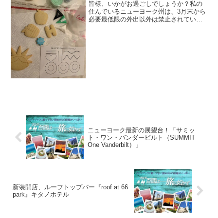
皆様、いかがお過ごしでしょうか？私の
住んでいるニューヨーク州は、3月末から
必要最低限の外出以外は禁止されていま
す。私の勤め先もリモートワークとな
り、自宅でお仕事、また学校の授業も自
宅でオンライン授業に切り替わっていま
す！こんな状況の中でも、...
ニューヨーク最新の展望台！「サミッ
ト・ワン・バンダービルト（SUMMIT
One Vanderbilt）」
新装開店、ルーフトップバー『roof at 66
park』キタノホテル