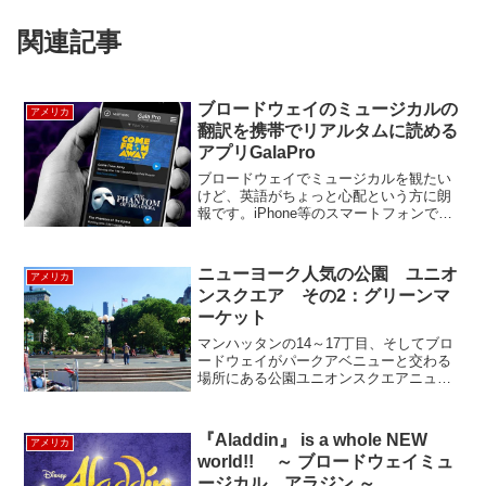
関連記事
ブロードウェイのミュージカルの
アメリカ
翻訳を携帯でリアルタムに読める
アプリGalaPro
ブロードウェイでミュージカルを観たい
けど、英語がちょっと心配という方に朗
報です。iPhone等のスマートフォンで、
ショーを見ながら、ショーにシンクした
字幕や吹き替えを利用できる、便利なア
プリGalaPro（ガラプロ）の導入が始まり
ニューヨーク人気の公園 ユニオ
アメリカ
ました。現...
ンスクエア その2：グリーンマ
ーケット
マンハッタンの14～17丁目、そしてブロ
ードウェイがパークアベニューと交わる
場所にある公園ユニオンスクエアニュー
ヨーカー・観光客の憩いの地です。 1970
年代中ごろまでは、このユニオンスクエ
アーは麻薬のディラーとかがたむろして
『Aladdin』 is a whole NEW
アメリカ
いましたが、1...
world!! ～ ブロードウェイミュ
ージカル アラジン ～