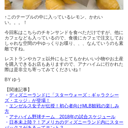
↑このテーブルの中に入っているレモン、かわい
い。。。！
今回私はこちらのチキンサンドを食べただけですが、他に
カフェなども入っているので、食後にカフェで注文してお
しゃれな空間の中ゆっくりお喋り、、、なんていうのも素
敵ですね。
レストランやカフェ以外にもとてもかわいい小物やお土産
を購入できるお店もありますので、アナハイムに行かれた
際は是非立ち寄ってみてくださいね！
BY ゆう
【関連記事】
・
ディズニーランドに「スターウォーズ：ギャラクシー
ズ・エッジ」が登場！
・
エンゼルス女子が伝授！初心者向けMLB観戦の楽しみ
方
・
アナハイム野球チーム 2018年の試合スケジュール
・
日本未上陸？！アメリカのディズニーランド内にスター
バックスがあるってホント？