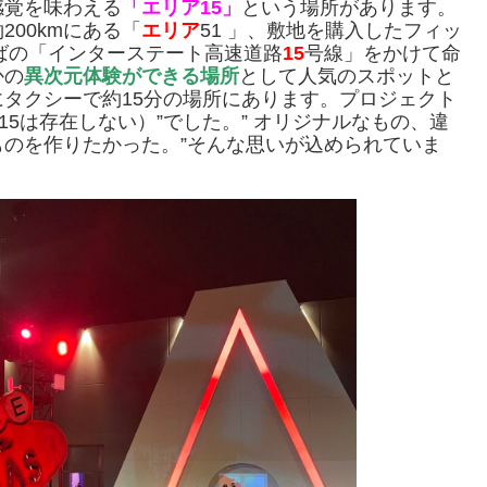
感覚を味わえる
「エリア15」
という場所があります。
00kmにある「
エリア
51 」、敷地を購入したフィッ
ばの「インターステート高速道路
15
号線」をかけて命
かの
異次元体験ができる場所
として人気のスポットと
タクシーで約15分の場所にあります。プロジェクト
t.（Area15は存在しない）”でした。” オリジナルなもの、違
のを作りたかった。”そんな思いが込められていま