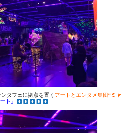
サンタフェに拠点を置く
アートとエンタメ集団
“ミャ
マート」