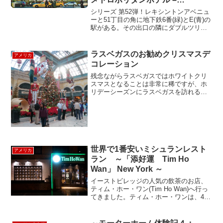
DoubleTree by Hilton
シリーズ 第52弾！レキシントンアベニュ
Metropolitan Hotel
ーと51丁目の角に地下鉄6番(緑)とE(青)の
駅がある。その出口の隣にダブルツリー
メトロポリタンがある。大型ヒルトンチ
ェーンの一つのブランドである“ダブルツ
リー”なので、誰もが安心して宿泊でき
ラスベガスのお勧めクリスマスデ
アメリカ
る。20...
コレーション
残念ながらラスベガスではホワイトクリ
スマスとなることは非常に稀ですが、ホ
リデーシーズンにラスベガスを訪れる皆
さんに、ぜひ見て頂きたい人気のお勧め
スポットを紹介します。べラージオ・フ
ラワーガーデン約１３メートルのツリー
を中心に2500のオーナ...
世界で1番安いミシュランレスト
アメリカ
ラン ～「添好運 Tim Ho
Wan」 New York ～
イーストビレッジの人気の飲茶のお店、
ティム・ホー・ワン(Tim Ho Wan)へ行っ
てきました。ティム・ホー・ワンは、4年
連続でミシュラン3つ星を獲得したフォー
シーズンズ香港の広東料理レストランの
点心師を務めた マク・クァイ・プイ(Mak