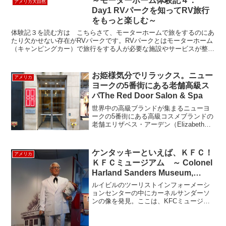
～モーターホーム体験記４：
アメリカ大自然
...
Day1 RVパークを知ってRV旅行
をもっと楽しむ～
体験記３を読む方は こちらさて、モーターホームで旅をするのにあ
たり欠かせない存在がRVパークです。RVパークとはモーターホーム
（キャンピングカー）で旅行をする人が必要な施設やサービスが整っ
たRV旅行者には必須のアウトドア系滞在施設です。 ...
お姫様気分でリラックス。ニュー
アメリカ
ヨークの5番街にある老舗高級ス
パThe Red Door Salon & Spa
世界中の高級ブランドが集まるニューヨ
ークの5番街にある高級コスメブランドの
老舗エリザベス・アーデン（Elizabeth
Arden）のスパ「The Red Door Salon &
Spa（レッド・ドア・サロン＆スパ）」
で、贅沢スパ体験して...
ケンタッキーといえば、ＫＦＣ！
アメリカ
ＫＦＣミュージアム ～ Colonel
Harland Sanders Museum,
Louisville Kentucky ～
ルイビルのツーリストインフォーメーシ
ョンセンターの中にカーネルサンダーソ
ンの像を発見。ここは、KFCミュージア
ムも兼ねている。ツーリストインフォメ
ーションなので入場無料。彼のもってい
るおなじみのバスケットには KFCでは