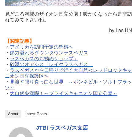
見どころ満載のザイオン国立公園！暖かくなったら是非訪
れてみて下さいね。
by Las HN
【関連記事】
・
アメリカを訪問予定の皆様へ
・
熱気溢れるダウンタウンラスベガス
・
ラスベガスのお勧めショップ」
・
砂漠のオアシス「レイクラスベガス」
・
ラスベガスから日帰りで行く大自然＜レッドロックキャ
ニオン国立保護区＞
・
見渡す限り真っ白な世界 ～ボンネビル・ソルトフラッ
ツ～
・
大自然を満喫！～ブライスキャニオン国立公園～
About
Latest Posts
JTBI ラスベガス支店