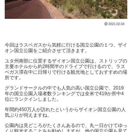
2021.02.04
今回はラスベガスから気軽に行ける国立公園の１つ、ザイ
オン国立公園をご紹介させて頂きます。
ユタ州南部に位置するザイオン国立公園は、ストリップの
主要ホテルから約2時間半のドライブで行けるので、ラス
ベガス滞在中に日帰りで行ける観光地としておすすめの場
所です。
グランドサークルの中でも人気の高い国立公園で、2019
年の国立公園入場者数ランキングでは全米で419か所中4
位にランクインしました。
年間約450万人が訪れたというからザイオン国立公園の人
気ぶりが伺えますね。
公園内は見どころがたくさんあるので、丸一日かけてゆっ
くり観光することをお勧めしますが、他の国立公園も見て