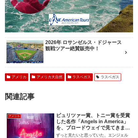
2026年 ロサンゼルス・ドジャース
観戦ツアー絶賛販売中！
アメリカ
アメリカ大自然
ラスベガス
ラスベガス
関連記事
ピュリツァー賞、トニー賞を受賞
アメリカ
した名作「Angels in America」
を、ブロードウェイで見てきまし
た！
ずっと見たいと思っていた、エンジェル