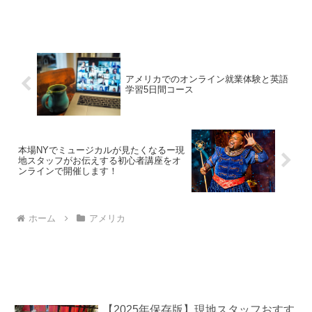
だて器という意味だそう。...
アメリカでのオンライン就業体験と英語
学習5日間コース
本場NYでミュージカルが見たくなるー現
地スタッフがお伝えする初心者講座をオ
ンラインで開催します！
ホーム
アメリカ
【2025年保存版】現地スタッフおすす