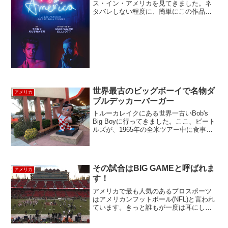
ス・イン・アメリカを見てきました。ネ
タバレしない程度に、簡単にこの作品を
紹介します。エンジェルス・イン・アメ
リカは、1980年代のニューヨークが舞
台。その頃まだ、エイズに関する正しい
認識がされてませんでし...
世界最古のビッグボーイで名物ダ
アメリカ
ブルデッカーバーガー
トルーカレイクにある世界一古いBob's
Big Boyに行ってきました。ここ、ビート
ルズが、1965年の全米ツアー中に食事を
したり、映画監督デヴィッド・リンチが
毎日決まった時間に7年間も通ったレスト
ランとしても知られていて、すっかり有
名...
その試合はBIG GAMEと呼ばれま
アメリカ
す！
アメリカで最も人気のあるプロスポーツ
はアメリカンフットボール(NFL)と言われ
ています。きっと誰もが一度は耳にした
ことがあるスーパーボール。それはアメ
リカンフットボールのチャンピオンシッ