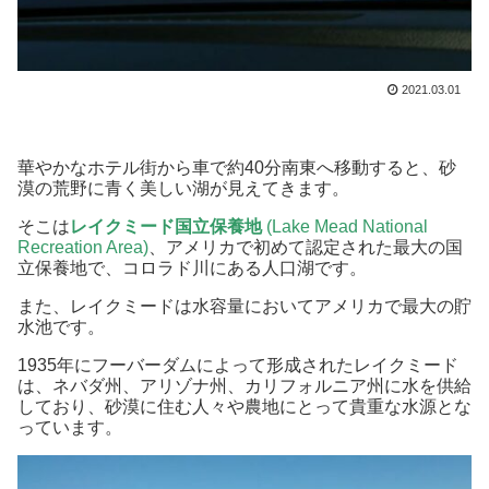
2021.03.01
華やかなホテル街から車で約40分南東へ移動すると、砂
漠の荒野に青く美しい湖が見えてきます。
そこは
レイクミード国立保養地
(Lake Mead National
Recreation Area)
、アメリカで初めて認定された最大の国
立保養地で、コロラド川にある人口湖です。
また、レイクミードは水容量においてアメリカで最大の貯
水池です。
1935年にフーバーダムによって形成されたレイクミード
は、ネバダ州、アリゾナ州、カリフォルニア州に水を供給
しており、砂漠に住む人々や農地にとって貴重な水源とな
っています。