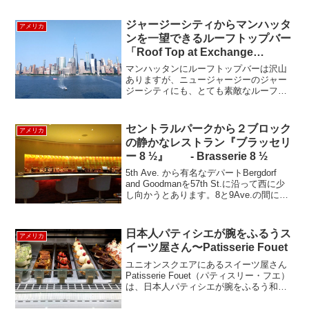
プの決勝戦であり、スポーツエンターテ
イメントの最高峰で...
ジャージーシティからマンハッタ
アメリカ
ンを一望できるルーフトップバー
「Roof Top at Exchange
Place」
マンハッタンにルーフトップバーは沢山
ありますが、ニュージャージーのジャー
ジーシティにも、とても素敵なルーフト
ップバーがあるのでご紹介します。場所
は、ちょうどロウアーマンハッタンの対
面側。ワンワールド トレードセンターを
セントラルパークから２ブロック
アメリカ
中心に、マンハッタンが...
の静かなレストラン『ブラッセリ
ー 8 ½』 - Brasserie 8 ½
5th Ave. から有名なデパートBergdorf
and Goodmanを57th St.に沿って西に少
し向かうとあります。8と9Ave.の間に位
置するので、名前が８ 1/2です。外からは
レストランがあるとは気が付きません
が、レストラン...
日本人パティシエが腕をふるうス
アメリカ
イーツ屋さん〜Patisserie Fouet
ユニオンスクエアにあるスイーツ屋さん
Patisserie Fouet（パティスリー・フエ）
は、日本人パティシエが腕をふるう和の
食材を使ったスイーツ屋さんです。店名
のPatisserie Fouetは、フランス語で、泡