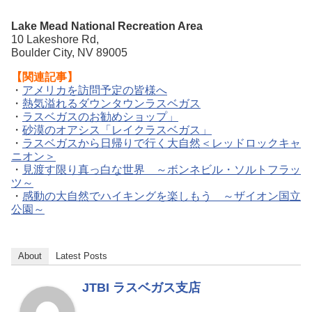
Lake Mead National Recreation Area
10 Lakeshore Rd,
Boulder City, NV 89005
【関連記事】
・
アメリカを訪問予定の皆様へ
・
熱気溢れるダウンタウンラスベガス
・
ラスベガスのお勧めショップ」
・
砂漠のオアシス「レイクラスベガス」
・
ラスベガスから日帰りで行く大自然＜レッドロックキャ
ニオン＞
・
見渡す限り真っ白な世界 ～ボンネビル・ソルトフラッ
ツ～
・
感動の大自然でハイキングを楽しもう ～ザイオン国立
公園～
About
Latest Posts
JTBI ラスベガス支店