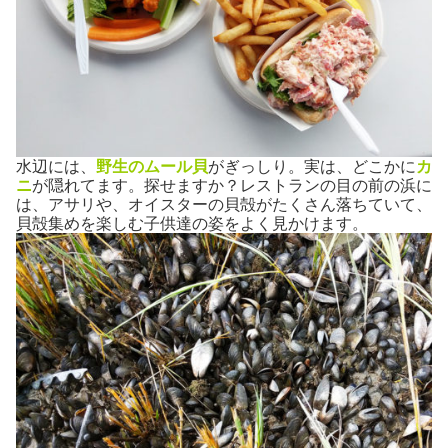
水辺には、
野生のムール貝
がぎっしり。実は、どこかに
カ
ニ
が隠れてます。探せますか？レストランの目の前の浜に
は、アサリや、オイスターの貝殻がたくさん落ちていて、
貝殻集めを楽しむ子供達の姿をよく見かけます。