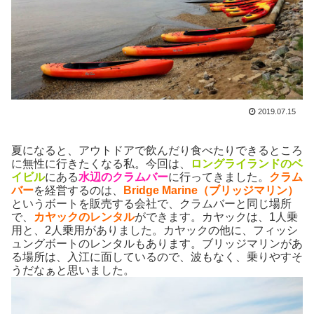
2019.07.15
夏になると、アウトドアで飲んだり食べたりできるところ
に無性に行きたくなる私。今回は、
ロングライランドのベ
イビル
にある
水辺のクラムバー
に行ってきました。
クラム
バー
を経営するのは、
Bridge Marine（ブリッジマリン）
というボートを販売する会社で、クラムバーと同じ場所
で、
カヤックのレンタル
ができます。カヤックは、1人乗
用と、2人乗用がありました。カヤックの他に、フィッシ
ュングボートのレンタルもあります。ブリッジマリンがあ
る場所は、入江に面しているので、波もなく、乗りやすそ
うだなぁと思いました。