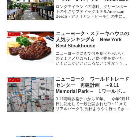
Beech
ロングアイランドの港町、グリーンポー
トの小さなブティックホテルAmerican
Beech（アメリカン・ビーチ）の中にあ
るレストランは、地元の農家から届く、
旬の素材を使った料理が食べられるファ
ーム・トゥ・テーブル・レストランで
ニューヨーク・ステーキハウスの
アメリカ
す。アメリカン...
人気ランキング☆ New York
Best Steakhouse
ニューヨークにきて何を食べたらいい
の？！アメリカらしい食べ物を食べた
い！どこかいいところないですか？？？
ニューヨークにご旅行にいらっしゃる方
からこんな質問をよくお受けします。中
でも多いのが、「アメリカらしい ステ
ニューヨーク ワールドトレード
アメリカ
ーキが食べれるレストランを教...
センター 再建計画 ～9.11
Memorial Park～ 1ワールドト
レードセンターも完成間近！
9.11同時多発テロから10年。 今年9月11
日に記念して一般公開された”9：11メモ
リアルパーク”に先日ようやく行ってきま
した。地下鉄でのアクセスが便利です。
（☆のメモリアルの入口から入場）同時
多発テロの起きたグラウンドゼロに再建
設された...