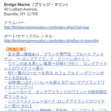
Bridge Marine（ブリッジ・マリン）
40 Ludlam Avenue,
Bayville, NY 11709
クラムバー：
http://bridgemarinesales.com/index.php/clam-bar
ボート/カヤックのレンタル：
http://bridgemarinesales.com/index.php/fun-in-bayville
【関連記事】
・
足を運ぶ価値あり、ブランチ専門店「ブルース アンド
サン」 〜 ロングアイランド グリーンポート ～
・
ワインのある美しい風景〜日帰りで行く、ロングアイラ
ンドのワイナリー巡り
・
NY一番のコーヒーを煎る カフェ アルド ～グリーンポ
ートを訪ねる～
・
10年後にはナパ バレーを超える!? ロングアイランドワ
イナリーツアー!
・
ニューヨーク・ロングアイランドのワインと大統領就任
式ランチョン
・
シーフードとニューヨーク･ロングアイランドのワイナ
リー巡り その１
・
ヴァンダービルト博物館・美術館 ロングアイランドの