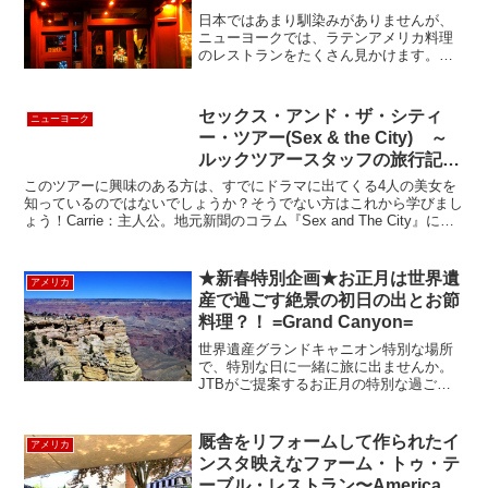
日本ではあまり馴染みがありませんが、
ニューヨークでは、ラテンアメリカ料理
のレストランをたくさん見かけます。
Cabana（カバナ）は、ラテン系の人が多
く住んでいるクイーンズで、人気のラテ
ン料理レストランで、地下鉄のフォレス
セックス・アンド・ザ・シティ
ニューヨーク
トヒルズの駅から徒歩...
ー・ツアー(Sex & the City) ～
ルックツアースタッフの旅行記～
「ビレッジ・ソーホーを訪ねる」
このツアーに興味のある方は、すでにドラマに出てくる4人の美女を
知っているのではないでしょうか？そうでない方はこれから学びまし
ょう！Carrie：主人公。地元新聞のコラム『Sex and The City』に、
ニューヨーカーの恋愛事情を赤裸々...
★新春特別企画★お正月は世界遺
アメリカ
産で過ごす絶景の初日の出とお節
料理？！ =Grand Canyon=
世界遺産グランドキャニオン特別な場所
で、特別な日に一緒に旅に出ませんか。
JTBがご提案するお正月の特別な過ごし
方！！！豪華・グランドキャニオンでご
来光、そしてランチはおせちとお雑煮を
お楽しみいただきます。【ツアー内容】
厩舎をリフォームして作られたイ
アメリカ
年明け（カウントダウン...
ンスタ映えなファーム・トゥ・テ
ーブル・レストラン〜American