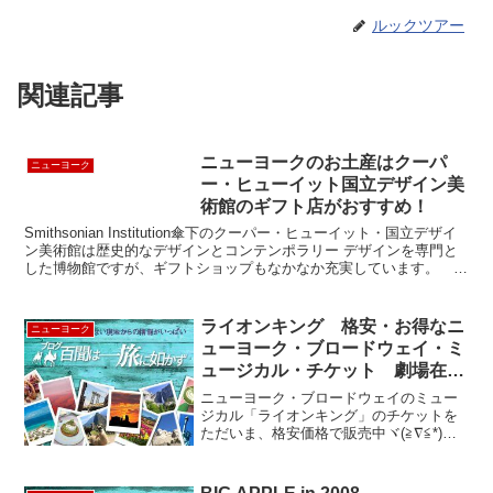
ルックツアー
関連記事
ニューヨークのお土産はクーパ
ニューヨーク
ー・ヒューイット国立デザイン美
術館のギフト店がおすすめ！
Smithsonian Institution傘下のクーパー・ヒューイット・国立デザイ
ン美術館は歴史的なデザインとコンテンポラリー デザインを専門と
した博物館ですが、ギフトショップもなかなか充実しています。 近
代美術館のギフト店もお土産選び...
ライオンキング 格安・お得なニ
ニューヨーク
ューヨーク・ブロードウェイ・ミ
ュージカル・チケット 劇場在庫
オンライン販売！
ニューヨーク・ブロードウェイのミュー
ジカル「ライオンキング」のチケットを
ただいま、格安価格で販売中ヾ(≧∇≦*)〃
今すぐ、オンラインをチェケラ (･
◇･)ゞ ルックツアーのチケット予約シス
テムの秘密・・・(☆Д☆)ｷﾗﾘｰﾝ♪ ルック