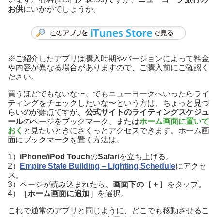
お供
にいかがでしょうか。
※ご紹介したアプリは購入時期やバージョンによって料金
や内容が異なる場合がありますので、ご購入前にご確認く
ださい。
買うほどでもないな〜、でもニューヨークへいったらライ
ティングをチェックしたいな〜という方は、ちょっと見づ
らいのが難点ですが、
公式サイトのライティングスケジュ
ール
のページをブックマーク、または
ホーム画面に置いて
おく
と見たいときにさくっとアクセスできます。ホーム画
面にブックマークを置く方法は、
1）
iPhone/iPod Touch
の
Safari
を立ち上げる。
2）
Empire State Building – Lighting Schedule
にアクセ
ス。
3）ページが読み込まれたら、
画面下の［＋］
をタップ。
4）［
ホーム画面に追加
］を選択。
これで通常のアプリと同じように、どこでも移動させるこ