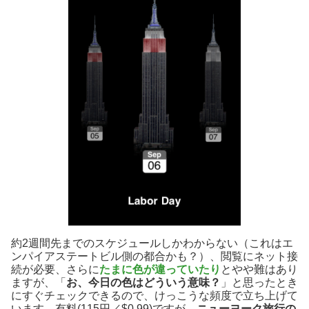
約2週間先までのスケジュールしかわからない（これはエ
ンパイアステートビル側の都合かも？）、閲覧にネット接
続が必要、さらに
たまに色が違っていたり
とやや難はあり
ますが、「
お、今日の色はどういう意味？
」と思ったとき
にすぐチェックできるので、けっこうな頻度で立ち上げて
います。有料(115円／$0.99)ですが、
ニューヨーク旅行の