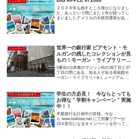
BIG APPLE in 2008
ニューヨーク
ツ...
２００８年も残すところ僅かになりまし
た。あっという間にまた１年が経ってし
まいましたアメリカの大統領選挙があっ
たり、リーマン・ブラザーズが経営破
綻・・北京オリンピックが開催された
り、日本人４人にノーベル賞など波乱万
丈の２００８年でした。ニュー...
世界一の銀行家 ピアモント・モ
ニューヨーク
ルガンの残したコレクションが見
もの！モーガン・ライブラリー
“The Mogan Library &
5番街の1本東のマジソン街の36丁目と37
Museum”
丁目の間にある、知る人ぞ知る美術館モ
ーガン・ライブラリー&ミュージアム 地
味なマディソン街の住宅街の一角にあっ
て、これまた地味な入り口なので通り過
ぎてしまいそうです。全米、いたる所に
学生の方必見！ 今ならとっても
アメリカ大自然のキャンペーン
あるチェイス銀行...
お得な “ 学割キャンペーン ” 実施
中！！
卒業旅行を計画中の皆様、今な
ら www.looktour.net にて対象ツアーが
15％割引になるキャンペーンを行ってい
ます！！*ご予約期間：2014年1月15日～2
月28日*対象出発日：2014年1月20日～3
月31日（キャンペーン対象期...