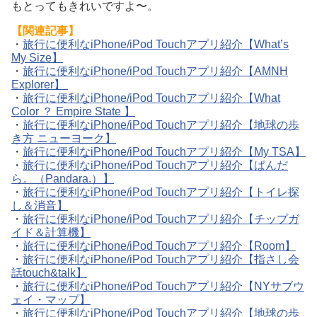
もとってもきれいですよ〜。
【関連記事】
・
旅行に便利なiPhone/iPod Touchアプリ紹介【What’s
My Size】
・
旅行に便利なiPhone/iPod Touchアプリ紹介【AMNH
Explorer】
・
旅行に便利なiPhone/iPod Touchアプリ紹介【What
Color ？ Empire State 】
・
旅行に便利なiPhone/iPod Touchアプリ紹介【地球の歩
き方 ニューヨーク】
・
旅行に便利なiPhone/iPod Touchアプリ紹介【My TSA】
・
旅行に便利なiPhone/iPod Touchアプリ紹介【ぱんだ
ら。（Pandara.）】
・
旅行に便利なiPhone/iPod Touchアプリ紹介【トイレ探
し＆消音】
・
旅行に便利なiPhone/iPod Touchアプリ紹介【チップガ
イド＆計算機】
・
旅行に便利なiPhone/iPod Touchアプリ紹介【Room】
・
旅行に便利なiPhone/iPod Touchアプリ紹介【指さし会
話touch&talk】
・
旅行に便利なiPhone/iPod Touchアプリ紹介【NYサブウ
ェイ・マップ】
・
旅行に便利なiPhone/iPod Touchアプリ紹介【地球の歩