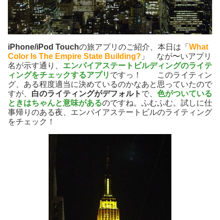
iPhone/iPod Touch
の旅アプリのご紹介、本日は「
What
Color Is The Empire State Building?
」 なが〜いアプリ
名が示す通り、
エンパイアステートビルディングのライテ
ィングをチェックするアプリ
ですっ！ このライティン
グ、ある程度適当に決めているのかなあと思っていたので
すが、
白のライティングがデフォルト
で、
色がついている
ときはちゃんと意味がある
のですね。ふむふむ。試しに仕
事帰りのある夜、エンパイアステートビルのライティング
をチェック！