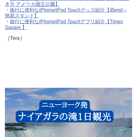
き方 アメリカ国立公園】
・
旅行に便利なiPhone/iPod Touchグッズ紹介【iBend –
簡易スタンド】
・
旅行に便利なiPhone/iPod Touchアプリ紹介【Times
Square 】
［Tera］