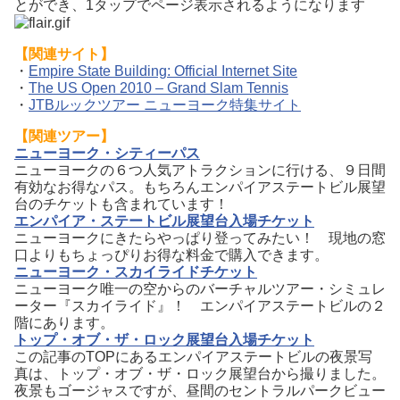
とができ、1タップでページ表示されるようになります
【関連サイト】
・
Empire State Building: Official Internet Site
・
The US Open 2010 – Grand Slam Tennis
・
JTBルックツアー ニューヨーク特集サイト
【関連ツアー】
ニューヨーク・シティーパス
ニューヨークの６つ人気アトラクションに行ける、９日間
有効なお得なパス。もちろんエンパイアステートビル展望
台のチケットも含まれています！
エンパイア・ステートビル展望台入場チケット
ニューヨークにきたらやっぱり登ってみたい！ 現地の窓
口よりもちょっぴりお得な料金で購入できます。
ニューヨーク・スカイライドチケット
ニューヨーク唯一の空からのバーチャルツアー・シミュレ
ーター『スカイライド』！ エンパイアステートビルの２
階にあります。
トップ・オブ・ザ・ロック展望台入場チケット
この記事のTOPにあるエンパイアステートビルの夜景写
真は、トップ・オブ・ザ・ロック展望台から撮りました。
夜景もゴージャスですが、昼間のセントラルパークビュー