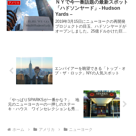
ＮＹで今一番話題の最新スポット
アメリカ
「ハドソンヤード」- Hudson
Yards –
2019年3月15日にニューヨークの再開発
プロジェクトの目玉、ハドソンヤードが
オープンしました。25億ドルかけた巨大
建設！！！ハドソンヤードは、地下鉄車
庫の上の土地を地用した再開発プロジェ
クトです。上からみるとそれがよくわか
ります。グランド...
エンパイアーを眺望できる「トップ・オ
ブ・ザ・ロック」NYの人気スポット
「やっぱりSPARKSが一番かな？」 地
元のニューヨーカーの一押しのステー
キ・ハウス ワインセレクションも秀
逸！
ホーム
アメリカ
ニューヨーク